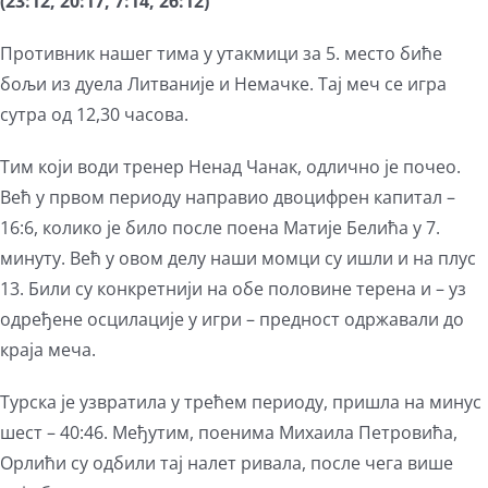
(23:12, 20:17, 7:14, 26:12)
Противник нашег тима у утакмици за 5. место биће
бољи из дуела Литваније и Немачке. Тај меч се игра
сутра од 12,30 часова.
Тим који води тренер Ненад Чанак, одлично је почео.
Већ у првом периоду направио двоцифрен капитал –
16:6, колико је било после поена Матије Белића у 7.
минуту. Већ у овом делу наши момци су ишли и на плус
13. Били су конкретнији на обе половине терена и – уз
одређене осцилације у игри – предност одржавали до
краја меча.
Турска је узвратила у трећем периоду, пришла на минус
шест – 40:46. Међутим, поенима Михаила Петровића,
Орлићи су одбили тај налет ривала, после чега више