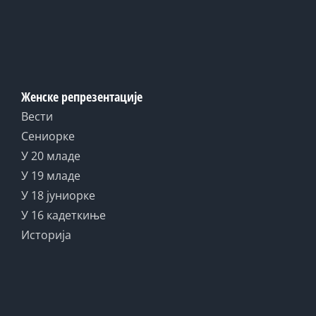
Женске репрезентације
Вести
Сениорке
У 20 младе
У 19 младе
У 18 јуниорке
У 16 кадеткиње
Историја