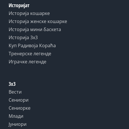
Историјат
Историја кошарке
Историја женске кошарке
Историја мини баскета
Историја 3x3
Куп Радивоја Кораћа
Тренерске легенде
Играчке легенде
3x3
Вести
Сениори
Сениорке
Млади
Јуниори