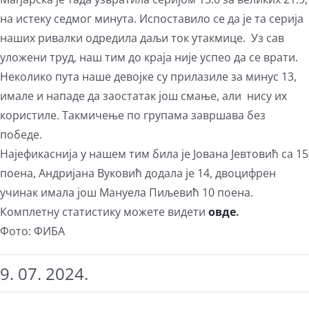
на истеку седмог минута. Испоставило се да је та серија
наших ривалки одредила даљи ток утакмице. Уз сав
уложени труд, наш тим до краја није успео да се врати.
Неколико пута наше девојке су прилазиле за минус 13,
имале и нападе да заостатак још смање, али нису их
користиле. Такмичење по групама завршава без
победе.
Најефикаснија у нашем тим била је Јована Јевтовић са 15
поена, Андријана Вуковић додала је 14, двоцифрен
учинак имала још Мануела Пиљевић 10 поена.
Комплетну статистику можете видети
овде
.
Фото: ФИБА
9. 07. 2024.