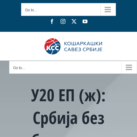
Skip
Go to...
to
content
Facebook
Instagram
X
YouTube
Go to...
У20 ЕП (ж):
Србија без