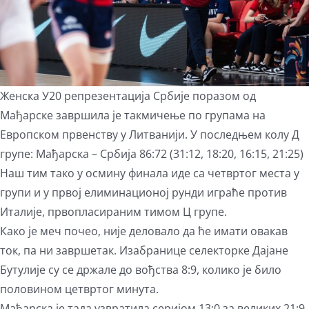
Женска У20 репрезентација Србије поразом од
Мађарске завршила је такмичење по групама на
Европском првенству у Литванији. У последњем колу Д
групе: Мађарска – Србија 86:72 (31:12, 18:20, 16:15, 21:25)
Наш тим тако у осмину финала иде са четвртог места у
групи и у првој елиминационој рунди играће против
Италије, првопласираним тимом Ц групе.
Како је меч почео, није деловало да ће имати овакав
ток, па ни завршетак. Изабранице селекторке Дајане
Бутулије су се држале до вођства 8:9, колико је било
половином цетвртог минута.
Мађарска је тада узвратила серијом 13:0 за великих 21:9,