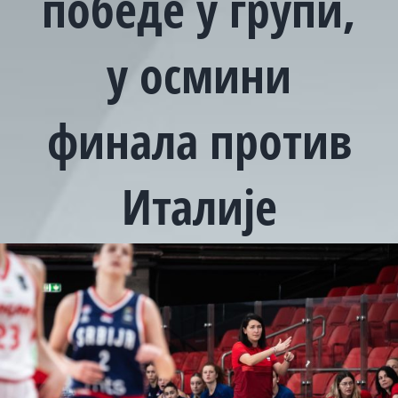
победе у групи,
у осмини
финала против
Италије
View
Larger
Image