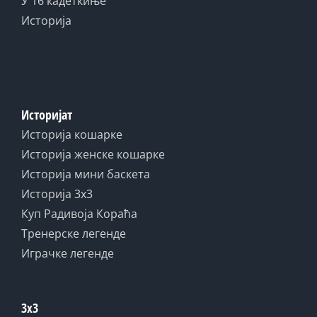
У 16 кадеткиње
Историја
Историјат
Историја кошарке
Историја женске кошарке
Историја мини баскета
Историја 3x3
Куп Радивоја Кораћа
Тренерске легенде
Играчке легенде
3x3