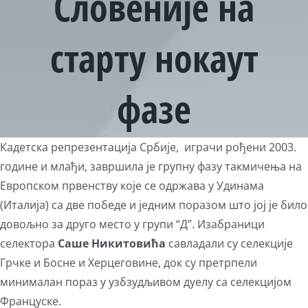
Словеније на
старту нокаут
фазе
View
Кадетска репрезентација Србије, играчи рођени 2003.
Larger
године и млађи, завршила је групну фазу такмичења на
Image
Европском првенству које се одржава у Удинама
(Италија) са две победе и једним поразом што јој је било
довољно за друго место у групи “Д”. Изабраници
селектора
Саше Никитовића
савладали су селекције
Грчке и Босне и Херцеговине, док су претрпели
минималан пораз у узбзудљивом дуелу са селекцијом
Француске.