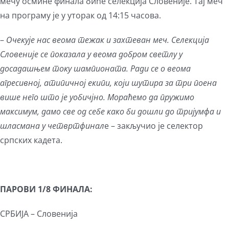
мечу осмине финала биће селекција Словеније. Тај меч
на програму је у уторак од 14:15 часова.
–
Очекује нас веома тежак и захтеван меч. Селекција
Словеније се показала у веома добром светлу у
досадашњем току шампионата. Ради се о веома
агресивној, атипичној екипи, који шутира за три поена
више него што је уобичјно. Мораћемо да пружимо
максимум, дамо све од себе како би дошли до тријумфа и
шласмана у четвртфинал
е – закључио је селектор
српских кадета.
ПАРОВИ 1/8 ФИНАЛА:
СРБИЈА – Словенија