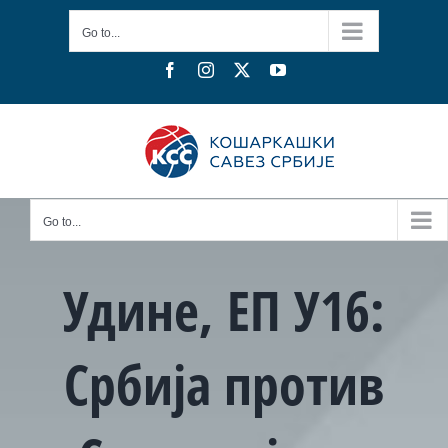
Skip
Go to...
to
content
Facebook
Instagram
X
YouTube
Go to...
Удине, ЕП У16:
Србија против