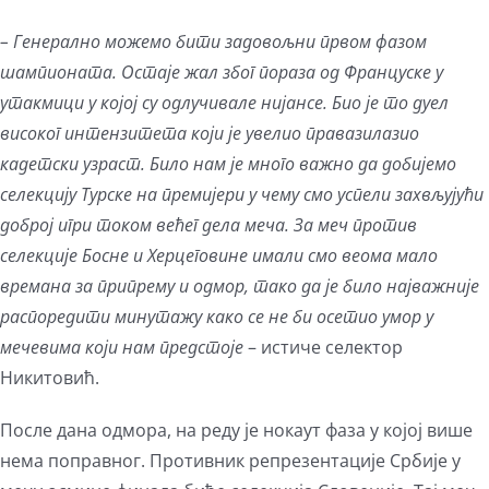
– Генерално можемо бити задовољни првом фазом
шампионата. Остаје жал због пораза од Француске у
утакмици у којој су одлучивале нијансе. Био је то дуел
високог интензитета који је увелио правазилазио
кадетски узраст. Било нам је много важно да добијемо
селекцију Турске на премијери у чему смо успели захвљујући
доброј игри током већег дела меча. За меч против
селекције Босне и Херцеговине имали смо веома мало
времана за припрему и одмор, тако да је било најважније
распоредити минутажу како се не би осетио умор у
мечевима који нам предстоје
– истиче селектор
Никитовић.
После дана одмора, на реду је нокаут фаза у којој више
нема поправног. Противник репрезентације Србије у