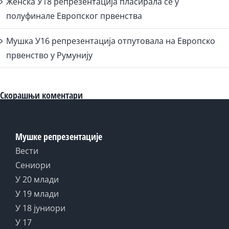
Женска У18 репрезентација пласирала се у
полуфинале Европског првенства
Мушка У16 репрезентација отпутовала на Европско
првенство у Румунију
Скорашњи коментари
Мушке репрезентације
Вести
Сениори
У 20 млади
У 19 млади
У 18 јуниори
У 17