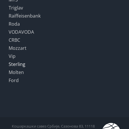
Triglav
Raiffeisenbank
Roda
VODAVODA
CRBC
Mozzart
Vip
Sterling
Molten
Ford
Кошаркашки савез Србије, Сазонова 83, 11118