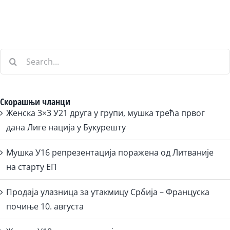
Search
for:
Скорашњи чланци
Женска 3×3 У21 друга у групи, мушка трећа првог
дана Лиге нација у Букурешту
Мушка У16 репрезентација поражена од Литваније
на старту ЕП
Продаја улазница за утакмицу Србија – Француска
почиње 10. августа