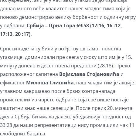
полувремену, али је у наставку утакмице до изражаја
дошао много већи квалитет нашег младог тима који је
поново демонстрирао велику борбеност и одличну игру
у одбрани:
Србија – Црна Гора 69:58 (17:16, 16 :12,
17:13, 20 :17).
Српски кадети су били у во ђству од самог почетка
утакмице, доминирали пре свега у скоку што им је у 15.
минуту донело и десет поена предности (28:18). Преко
расположеног капитена
Војислава Стојановића
и
ефикасног
Милоша Глишића
, наш млади тим је акције
углавном завршавао после брзих контранапада
проистеклих из чврсте одбране која све више постаје
заштитни знак наше селекције. После првих 20. минута
дуела Србија би имала далеко убедљивију предност од
33:28 да наши репрезентативци нису промашили чак 11
слободних бацања.