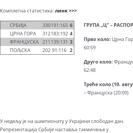
Комплетна статистика:
линк >>>
ГРУПА „Ц“ – РАСП
СРБИЈА
3
3
0
191:165
6
ЦРНА ГОРА
3
1
2
183:192
4
Прво коло:
Црна Гор
ФРАНЦУСКА
2
1
1
139:131
3
60:59
ПОЉСКА
2
0
2
91:116
2
Друго коло:
Француск
62:48
Треће коло (10. авгу
– Француска (20:00)
У недељу је на шампионату у Украјини слободан дан.
Репрезентација Србије наставља такмичење у