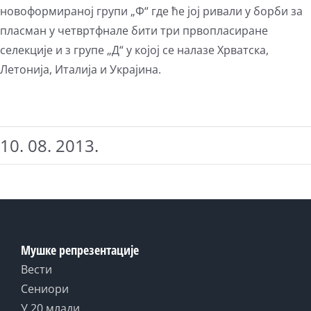
новоформираној групи „Ф“ где ће јој ривали у борби за
пласман у четвртфнале бити три првопласиране
селекције и з групе „Д“ у којој се налазе Хрватска,
Летонија, Италија и Украјина.
10. 08. 2013.
Мушке репрезентације
Вести
Сениори
У 20 млади