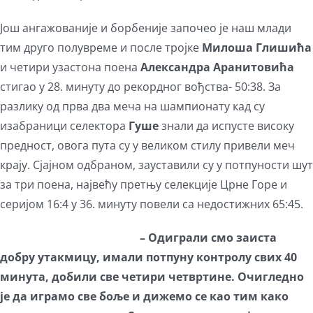
Још ангажованије и борбеније започео је наш млади
тим друго полувреме и после тројке
Милоша Глишића
и четири узастона поена
Александра Аранитовића
стигао у 28. минуту до рекордног вођства- 50:38. За
разлику од прва два меча на шампионату кад су
изабраници селектора
Гуше
знали да испусте високу
предност, овога пута су у великом стилу привели меч
крају. Сјајном одбраном, зауставили су у потпуности шут
за три поена, највећу претњу селекције Црне Горе и
серијом 16:4 у 36. минуту повели са недостижних 65:45.
–
Одиграли смо заиста
добру утакмицу, имали потпуну контролу свих 40
минута, добили све четири четвртине. Очигледно
је да играмо све боље и дижемо се као тим како