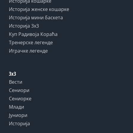
Историја кошарке
Историја женске кошарке
Историја мини баскета
Историја 3x3
Куп Радивоја Кораћа
Тренерске легенде
Играчке легенде
3x3
Вести
Сениори
Сениорке
Млади
Јуниори
Историја