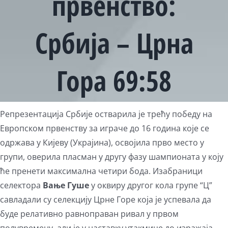
првенство:
Србија – Црна
Гора 69:58
Репрезентација Србије остварила је трећу победу на
Европском првенству за играче до 16 година које се
одржава у Кијеву (Украјина), освојила прво место у
групи, оверила пласман у другу фазу шампионата у коју
ће пренети максимална четири бода. Изабраници
селектора
Вање Гуше
у оквиру другог кола групе “Ц”
савладали су селекцију Црне Горе која је успевала да
буде релативно равноправан ривал у првом