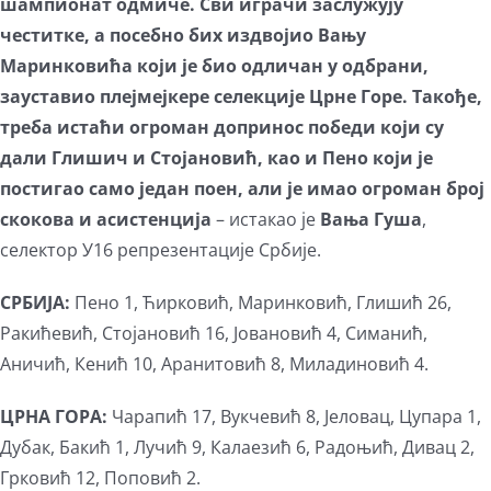
шампионат одмиче. Сви играчи заслужују
честитке, а посебно бих издвојио Вању
Маринковића који је био одличан у одбрани,
зауставио плејмејкере селекције Црне Горе. Такође,
треба истаћи огроман допринос победи који су
дали Глишич и Стојановић, као и Пено који је
постигао само један поен, али је имао огроман број
скокова и асистенција
– истакао је
Вања Гуша
,
селектор У16 репрезентације Србије.
СРБИЈА:
Пено 1, Ћирковић, Маринковић, Глишић 26,
Ракићевић, Стојановић 16, Јовановић 4, Симанић,
Аничић, Кенић 10, Аранитовић 8, Миладиновић 4.
ЦРНА ГОРА:
Чарапић 17, Вукчевић 8, Јеловац, Цупара 1,
Дубак, Бакић 1, Лучић 9, Калаезић 6, Радоњић, Дивац 2,
Грковић 12, Поповић 2.