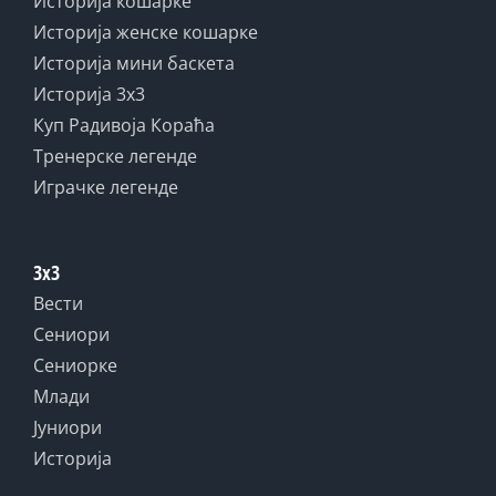
Историја кошарке
Историја женске кошарке
Историја мини баскета
Историја 3x3
Куп Радивоја Кораћа
Тренерске легенде
Играчке легенде
3x3
Вести
Сениори
Сениорке
Млади
Јуниори
Историја