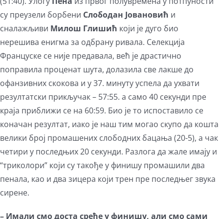
(51:40). Улогу
Пена
из првог полувремена у потпуности
су преузели борбени
Слободан Јовановић
и
сналажљиви
Милош Глишић
који је дуго био
нерешива енигма за одбрану ривала. Селекција
Француске се није предавала, већ је драстично
поправила проценат шута, долазила све лакше до
офанзивних скокова и у 37. минуту успела да ухвати
резултатски прикључак – 57:55. а само 40 секунди пре
краја приближи се на 60:59. Био је то испоставило се
коначан резултат, иако је наш тим могао скупо да кошта
велики број промашених слободних бацања (20-5), а чак
четири у последњих 20 секунди. Разлога да жале имају и
“триколори” који су такође у финишу промашили два
пенала, као и два зицера који трен пре последњег звука
сирене.
– Имали смо доста среће у финишу, али смо сами