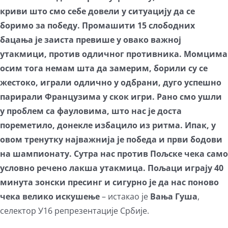
криви што смо себе довели у ситуацију да се
боримо за победу. Промашити 15 слободних
бацања је заиста превише у овако важној
утакмици, против одличног противника. Момцима
осим тога немам шта да замерим, борили су се
жестоко, играли одлично у одбрани, дуго успешно
парирали Французима у скок игри. Рано смо ушли
у проблем са фауловима, што нас је доста
пореметило,
донекле
избацило из ритма. Ипак, у
овом тренутку најважнија је победа и први бодови
на шампионату. Сутра нас против Пољске чека само
условно речено лакша утакмица. Пољаци играју 40
минута зонски пресинг и сигурно је да нас поново
чека велико искушење
– истакао је
Вања Гуша
,
селектор У16 репрезентације Србије.