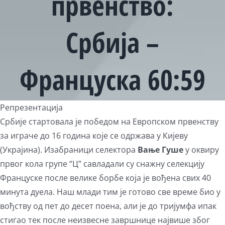
првенство:
Србија –
Француска 60:59
Репрезентација
Србије стартовала је победом на Европском првенству
за играче до 16 година које се одржава у Кијеву
(Украјина). Изабраници селектора
Вање Гуше
у оквиру
првог кола групе “Ц” савладали су снажну селекцију
Француске после велике борбе која је вођена свих 40
минута дуела. Наш млади тим је готово све време био у
вођству од пет до десет поена, али је до тријумфа ипак
стигао тек после неизвесне завршнице највише због