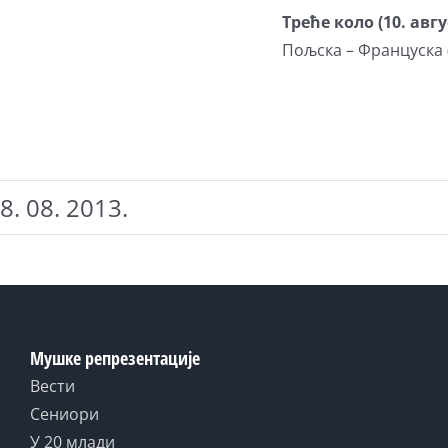
Треће коло (10. авгу
Пољска – Француска (
8. 08. 2013.
Мушке репрезентације
Вести
Сениори
У 20 млади