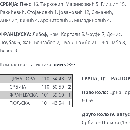
СРБИЈА:
Пено 16, Ћирковић, Маринковић 5, Глишић 15,
Ракићевић, Стојановић 1, Јовановић 12, Симанић,
Аничић, Кенић 4, Аранитовић 3, Миладиновић 4.
ФРАНЦУСКА:
Лебеф, Чам, Кортали 5, Чоуфи 7, Денис,
Лоубак 6, Жан, Бенгабер 2, Нуа 7, Гомбо 21, Она Ембо 8,
Блаес 3.
Комплетна статистика:
линк >>>
ГРУПА „Ц“ – РАСП
ЦРНА ГОРА
1
1
0
54:43
2
СРБИЈА
1
1
0
60:59
2
Прво коло:
Црна Гор
ФРАНЦУСКА
1
0
1
59:60
1
60:59
ПОЉСКА
1
0
1
43:54
1
Друго коло (9. авгус
Србија – Пољска (15: