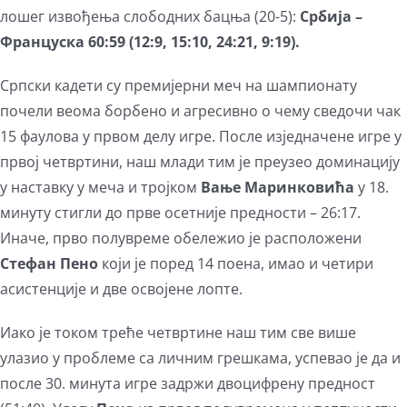
лошег извођења слободних бацња (20-5):
Србија –
Француска 60:59 (12:9, 15:10, 24:21, 9:19).
Српски кадети су премијерни меч на шампионату
почели веома борбено и агресивно о чему сведочи чак
15 фаулова у првом делу игре. После изједначене игре у
првој четвртини, наш млади тим је преузео доминацију
у наставку у меча и тројком
Вање Маринковића
у 18.
минуту стигли до прве осетније предности – 26:17.
Иначе, прво полувреме обележио је расположени
Стефан Пено
који је поред 14 поена, имао и четири
асистенције и две освојене лопте.
Иако је током треће четвртине наш тим све више
улазио у проблеме са личним грешкама, успевао је да и
после 30. минута игре задржи двоцифрену предност