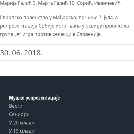
Марија Галић 3, Марта Галић 10, Сорић, Иванчевић.
Европско првенство у Мађарској почиње 7. јула, а
репрезентација Србије истог дана у оквиру првог кола
групе „А“ игра против селекције Словеније.
30. 06. 2018.
Мушке репрезентације
Вести
Сениори
У 20 млади
У 19 млади