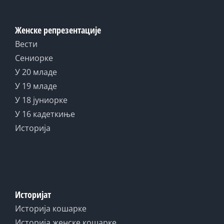
Женске репрезентације
Вести
Сениорке
У 20 младе
У 19 младе
У 18 јуниорке
У 16 кадеткиње
Историја
Историјат
Историја кошарке
Историја женске кошарке