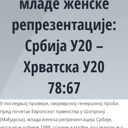
младе женске
репрезентације:
Србија У20 –
Хрватска У20
78:67
View
У последњој провери, својеврсној генералној проби,
Larger
пред почетак Европског првенства у Шопрону
Image
(Мађарска), млада женска репрезентација Србије,
играчице рођене 1998. године и млађе, још једном је у