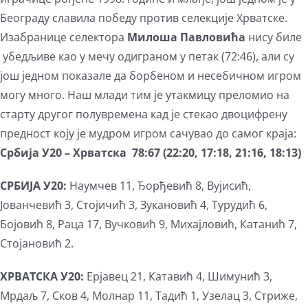
Београду славила победу против селекције Хрватске.
Изабранице селектора
Милоша Павловића
нису биле
убедљиве као у мечу одиграном у петак (72:46), али су
још једном показале да борбеном и несебичном игром
могу много. Наш млади тим је утакмицу преломио на
старту другог полувремена кад је стекао двоцифрену
предност коју је мудром игром сачувао до самог краја:
Србија У20 – Хрватска
78:67 (22:20, 17:18, 21:16, 18:13)
СРБИЈА У20:
Наумчев 11, Ђорђевић 8, Вујисић,
Јованчевић 3, Стојичић 3, Зукановић 4, Турудић 6,
Бојовић 8, Раца 17, Вучковић 9, Михајловић, Катанић 7,
Стојановић 2.
ХРВАТСКА У20:
Ерјавец 21, Катавић 4, Шимунић 3,
Мрдаљ 7, Сков 4, Молнар 11, Тадић 1, Узелац 3, Стриже,