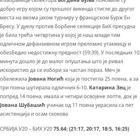
Изабранице селектора
Богдана Буља
поновиле су
добро игру којом су прошлог викенда стигле до другог
места на веома јаком турниру у француском Бурж Ен
Бресу. У дуелу против борбене селекције БиХ пресудна
је била трећа четвртина у којој је наш млади тим
одличном дефанзивном игром преломио утакмицу и
обезбедио недостижну предност (59:39). У последњих 10
минута дошло је до малог опуштања што је ривал
искористио да се избори за частан пораз. Меч је
обележила
Јована Ногић
која је постигла 25 поена, а за
три поена шутирала одличних 6-10.
Катарина Зец
је
попред 14 поена, имала и четири освојене лопте, док је
Јована Шубашић
учинак од 11 поена украсила са пет
асистенција и осам скокова
СРБИЈА У20 – БИХ У20
75.64: (21:17, 20:17, 18:5, 16:25)