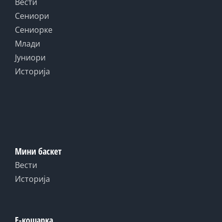
Вести
Сениори
Сениорке
Млади
Јуниори
Историја
Мини баскет
Вести
Историја
Е-кошарка