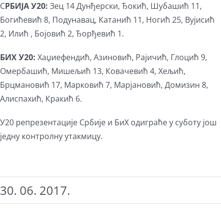
С
РБИЈА У20:
Зец 14 Дунђерски, Ђокић, Шубашић 11,
Богићевић 8, Подунавац, Катанић 11, Ногић 25, Вујисић
2, Илић , Бојовић 2, Ђорђевић 1.
БИХ У20:
Хаџиефендић, Азиновић, Рајичић, Глоцић 9,
Омербашић, Мишељић 13, Ковачевић 4, Хељић,
Брцмановић 17, Марковић 7, Марјановић, Домизин 8,
Алиспахић, Кракић 6.
У20 репрезентације Србије и БиХ одиграће у суботу још
једну контролну утакмицу.
30. 06. 2017.