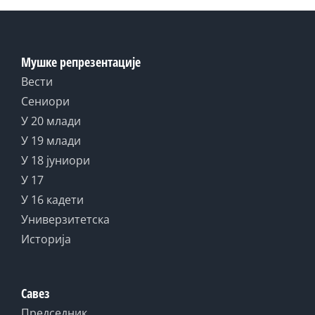
Мушке репрезентације
Вести
Сениори
У 20 млади
У 19 млади
У 18 јуниори
У 17
У 16 кадети
Универзитетска
Историја
Савез
Председник