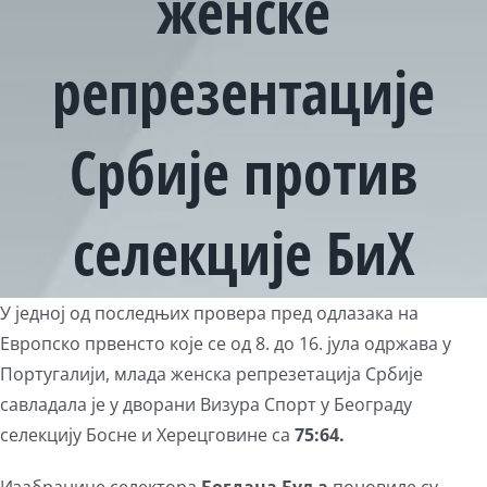
женске
репрезентације
Србије против
селекције БиХ
View
У једној од последњих провера пред одлазака на
Larger
Европско првенсто које се од 8. до 16. јула одржава у
Image
Португалији, млада женска репрезетација Србије
савладала је у дворани Визура Спорт у Београду
селекцију Босне и Херецговине са
75:64.