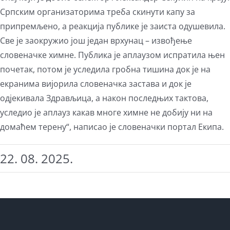
Српским организаторима треба скинути капу за
припремљено, а реакција публике је заиста одушевила.
Све је заокружио још један врхунац – извођење
словеначке химне. Публика је аплаузом испратила њен
почетак, потом је уследила гробна тишина док је на
екранима вијорила словеначка застава и док је
одјекивала Здрављица, а након последњих тактова,
уследио је аплауз какав многе химне не добију ни на
домаћем терену“, написао је словеначки портал Екипа.
22. 08. 2025.