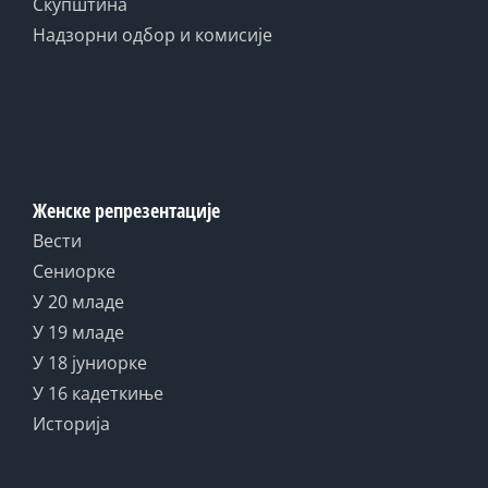
Скупштина
Надзорни одбор и комисије
Женске репрезентације
Вести
Сениорке
У 20 младе
У 19 младе
У 18 јуниорке
У 16 кадеткиње
Историја