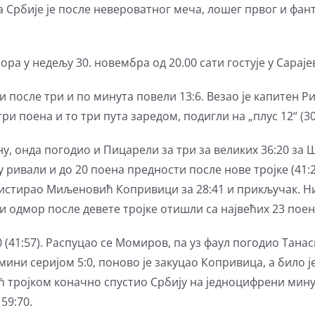
 Србије је после невероватног меча, лошег првог и фан
а у недељу 30. новембра од 20.00 сати гостује у Сараје
 после три и по минута повели 13:6. Везао је капитен Р
ри поена и то три пута заредом, подигли на „плус 12“ (30:
у, онда погодио и Пицарели за три за великих 36:20 за 
ривали и до 20 поена предности после нове тројке (41:21,
систирао Миљеновић Копривици за 28:41 и прикључак. Ни
ки одмор после девете тројке отишли са највећих 23 поен
 (41:57). Распуцао се Момиров, па уз фаул погодио Танас
ини серијом 5:0, поново је закуцао Копривица, а било ј
ић тројком коначно спустио Србију на једноцифрени минус
59:70.