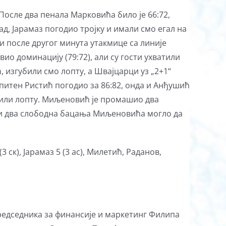
 После два пенала Марковића било је 66:72,
д, Јарамаз погодио тројку и имали смо егал на
ји после другог минута утакмице са линије
ио доминацију (79:72), али су гости ухватили
 изгубили смо лопту, а Швајцарци уз „2+1“
капитен Ристић погодио за 86:82, онда и Анђушић
убили лопту. Миљеновић је промашио два
ића и два слободна бацања Миљеновића могло да
 ск), Јарамаз 5 (3 ас), Милетић, Раданов,
редседника за финансије и маркетинг Филипа