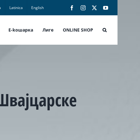
а
Latinica
English
Facebook
Instagram
X
YouTube
E-koшарка
Лиге
ONLINE SHOP
Швајцарске