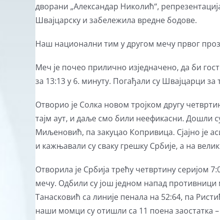
дворани „Александар Николић“, репрезентација
Швајцарску и забележила вредне бодове.
Наш национални тим у другом мечу првог прозор
Меч је почео прилично изједначено, да би гости
за 13:13 у 6. минуту. Погађали су Швајцарци за т
Отворио је Солка новом тројком другу четвртин
тајм аут, и даље смо били неефикасни. Дошли су 
Миљеновић, па закуцао Копривица. Сјајно је а
и кажњавали су сваку грешку Србије, а на вели
Отворила је Србија трећу четвртину серијом 7:0
мечу. Одбили су још једном напад противници м
Танасковић са линије пенала на 52:64, па Рист
наши момци су отишли са 11 поена заостатка – 