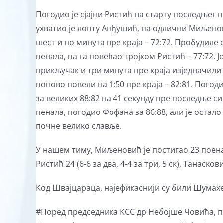
Погодио је сјајни Ристић на старту последњег п
ухватио је лопту Анђушић, па одлични Миљенови
шест и по минута пре краја – 72:72. Пробудиле
пенала, па га повећао тројком Ристић – 77:72. 
прикључак и три минута пре краја изједначили 
поново повели на 1:50 пре краја – 82:81. Погод
за великих 88:82 на 41 секунду пре последње 
пенала, погодио Фофана за 86:88, али је остал
почне велико славље.
У нашем тиму, Миљеновић је постигао 23 поена (8
Ристић 24 (6-6 за два, 4-4 за три, 5 ск), Танасков
Код Швајцараца, најефикаснији су били Шумахе
#Поред председника КСС др Небојше Човића, п