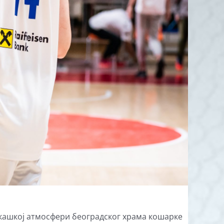
ркашкој атмосфери београдског храма кошарке