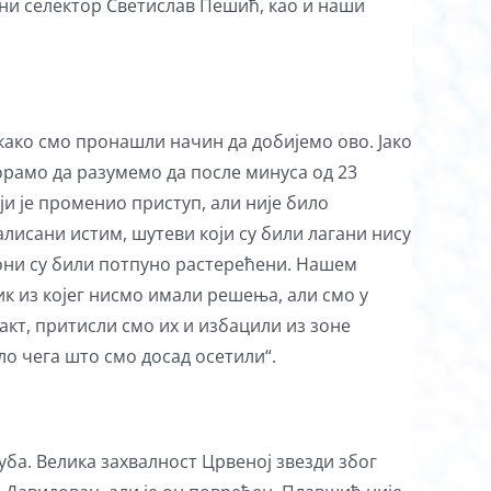
ни селектор Светислав Пешић, као и наши
 како смо пронашли начин да добијемо ово. Јако
морамо да разумемо да после минуса од 23
и је променио приступ, али није било
ралисани истим, шутеви који су били лагани нису
 они су били потпуно растерећени. Нашем
ик из којег нисмо имали решења, али смо у
акт, притисли смо их и избацили из зоне
ило чега што смо досад осетили“.
уба. Велика захвалност Црвеној звезди због