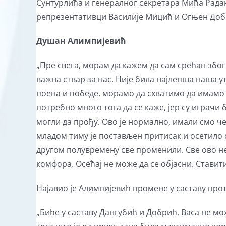
Сунтурлића и генералног секретара Мића Рада
репрезентативци Василије Мицић и Огњен Доб
Душан
Алимпијевић
„Пре свега, морам да кажем да сам срећан због
важна ствар за нас. Није била најлепша наша у
поена и победе, морамо да схватимо да имамо 
потребно много тога да се каже, јер су играчи 
могли да прођу. Ово је нормално, имали смо ч
младом тиму је постављен притисак и осетило с
другом полувремену све променили. Све ово не 
комфора. Осећај не може да се објасни. Ставити
Најавио је Алимпијевић промене у саставу прот
„Биће у саставу Дангубић и Добрић, Васа не мо