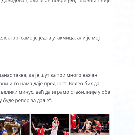
 и Давидовац, али је он повређен, Плавшић није
ектор, само је једна утакмица, али је мој
анас таква, да је шут за три много важан.
ани и то нама даје предност. Волео бих да
велики минус, већ да играмо стабилније у оба
 буде репер за даље“.