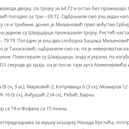
ериода двојку, па тројку за 64:72 и остао без промашаја.
ћ погодио за три – 69:72. Одбранили смо још један напа
 су се и трибине, донео је Миљеновић прво вођство Срби
Још једном су Швајцарци промашили тројку, Ристић настав
– 79:79. Погодио је још два слободна бацања Миљеновић,
ио је Танасковић, одбранили смо се, па је невероватни 
сирене. Поентирали су Швајцарци, онда и украли, па изг
о 0.5 секунде до краја, па је после тајм аута Алимпијев
 ск, 9 ас), Марковић 2, Копривица 6 (3 ск), Момиров 12 (3
ић 16 (6 ск), Анђушић 2 (4 ск), Ребић, Барна.
р са 19 и Фофана са 15 поена.
отпредседника за мушку кошарку Ненада Крстића, потп