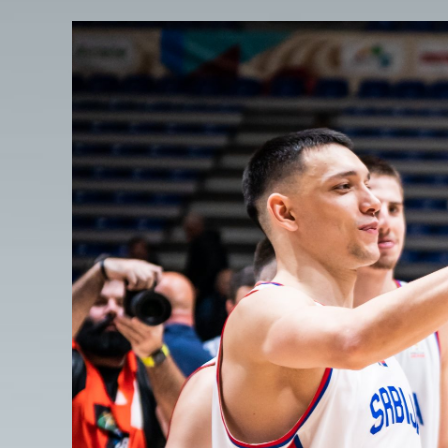
View
Larger
Image