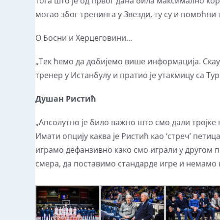
тога што је од првог дана била максимално коре
могао због тренинга у Звезди, ту су и помоћни
О Босни и Херцеговини…
„Тек ћемо да добијемо више информација. Скаути
тренер у Истанбулу и пратио је утакмицу са Тур
Душан Ристић
„Апсолутно је било важно што смо дали тројке н
Имати опцију каква је Ристић као ‘стреч’ пети
играмо дефанзивно како смо играли у другом п
смера, да поставимо стандарде игре и немамо 