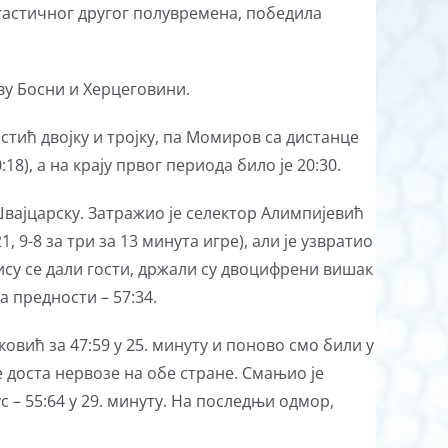
тастичног другог полувремена, победила
ву Босни и Херцеговини.
истић двојку и тројку, па Момиров са дистанце
18), а на крају првог периода било је 20:30.
Швајцарску. Затражио је селектор Алимпијевић
 9-8 за три за 13 минута игре), али је узвратио
су се дали гости, држали су двоцифрени вишак
а предности – 57:34.
ковић за 47:59 у 25. минуту и поново смо били у
е доста нервозе на обе стране. Смањио је
 – 55:64 у 29. минуту. На последњи одмор,