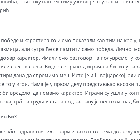
новића, подршку нашем тиму уживо је пружао и претход
рић.
 победе и карактера који смо показали као тим на крају,
такмица, али сутра ће се памтити само победа. Лично, 
добар карактер. Имали смо разговор на полувремену кој
били свесни свега. Видео се грч код играча и били су па
етири дана да спремимо меч. Исто је и Швајцарској, али
е то у игри. Нама је у првом делу представљао високи п
би вредело, да немамо карактер. Играчи су ушли у конт
 овај грб на груди и стати под заставу је нешто изнад б
ив БиХ.
же због здравствених ствари и зато што нема дозволу кл