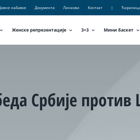
Јавне набавке
Документа
Линкови
Контакт
|
Ћирилиц
Женске репрезентације
3×3
Мини баскет
беда Србије против 