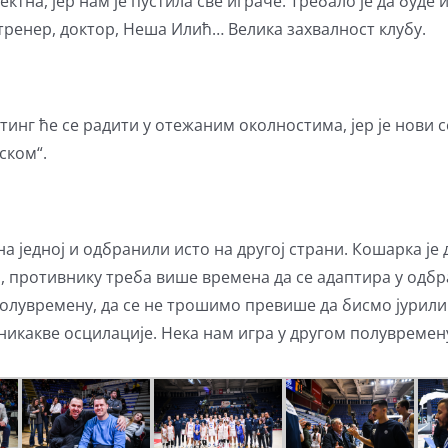
ктна, јер нам је пустила све играче. Требало је да буде
 тренер, доктор, Неша Илић… Велика захвалност клубу.
нг ће се радити у отежаним околностима, јер је нови сел
ском“.
а једној и одбранили исто на другој страни. Кошарка је д
ца, противнику треба више времена да се адаптира у одбр
олувремену, да се не трошимо превише да бисмо јурили 
никакве осцилације. Нека нам игра у другом полувремену