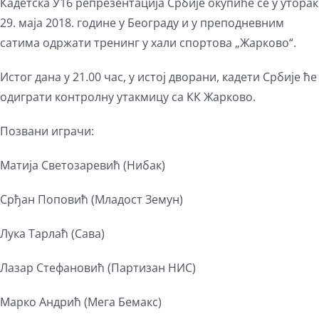
View
Кадетска У16 репрезентација Србије окупиће се у уторак
Larger
29. маја 2018. године у Београду и у преподневним
Image
сатима одржати тренинг у хали спортова „Жарково“.
Истог дана у 21.00 час, у истој дворани, кадети Србије ће
одиграти контролну утакмицу са КК Жарково.
Позвани играчи:
Матија Светозаревић (Нибак)
Срђан Поповић (Младост Земун)
Лука Тарлаћ (Сава)
Лазар Стефановић (Партизан НИС)
Марко Андрић (Мега Бемакс)