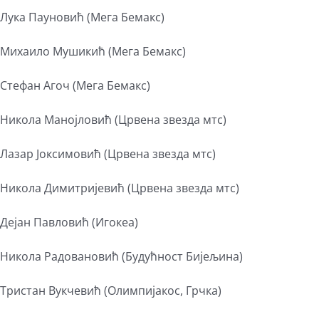
Лука Пауновић (Мега Бемакс)
Михаило Мушикић (Мега Бемакс)
Стефан Aгоч (Мега Бемакс)
Никола Манојловић (Црвена звезда мтс)
Лазар Јоксимовић (Црвена звезда мтс)
Никола Димитријевић (Црвена звезда мтс)
Дејан Павловић (Игокеа)
Никола Радовановић (Будућност Бијељина)
Тристан Вукчевић (Олимпијакос, Грчка)