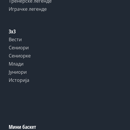
Тренерске легенде
Играчке легенде
3x3
Вести
Сениори
Сениорке
Млади
Јуниори
Историја
Мини баскет