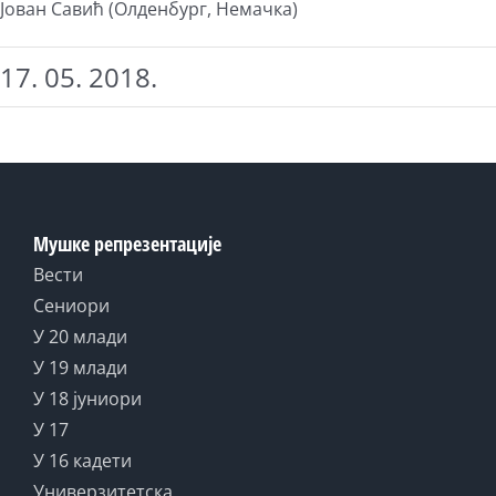
Јован Савић (Олденбург, Немачка)
17. 05. 2018.
Мушке репрезентације
Вести
Сениори
У 20 млади
У 19 млади
У 18 јуниори
У 17
У 16 кадети
Универзитетска