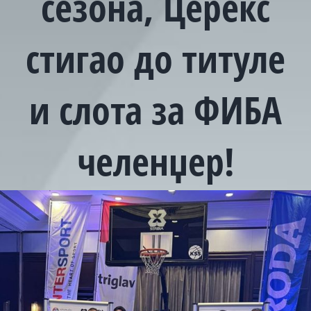
сезона, Церекс
стигао до титуле
и слота за ФИБА
челенџер!
View
Larger
Image