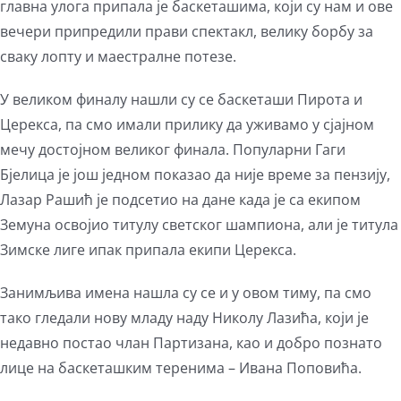
главна улога припала је баскеташима, који су нам и ове
вечери припредили прави спектакл, велику борбу за
сваку лопту и маестралне потезе.
У великом финалу нашли су се баскеташи Пирота и
Церекса, па смо имали прилику да уживамо у сјајном
мечу достојном великог финала. Популарни Гаги
Бјелица је још једном показао да није време за пензију,
Лазар Рашић је подсетио на дане када је са екипом
Земуна освојио титулу светског шампиона, али је титула
Зимске лиге ипак припала екипи Церекса.
Занимљива имена нашла су се и у овом тиму, па смо
тако гледали нову младу наду Николу Лазића, који је
недавно постао члан Партизана, као и добро познато
лице на баскеташким теренима – Ивана Поповића.