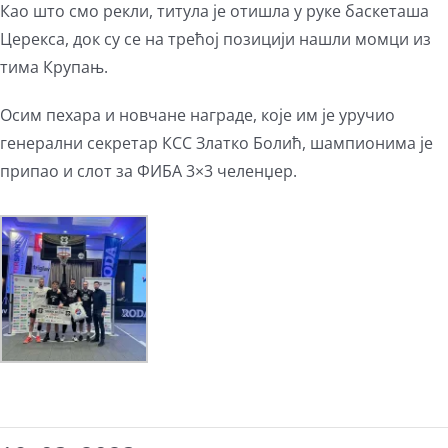
Као што смо рекли, титула је отишла у руке баскеташа
Церекса, док су се на трећој позицији нашли момци из
тима Крупањ.
Осим пехара и новчане награде, које им је уручио
генерални секретар КСС Златко Болић, шампионима је
припао и слот за ФИБА 3×3 челенџер.