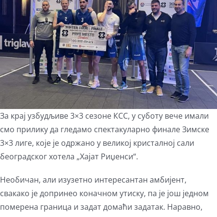
За крај узбудљиве 3×3 сезоне КСС, у суботу вече имали
смо прилику да гледамо спектакуларно финале Зимске
3×3 лиге, које је одржано у великој кристалној сали
београдског хотела „Хајат Риџенси“.
Необичан, али изузетно интересантан амбијент,
свакако је допринео коначном утиску, па је још једном
померена граница и задат домаћи задатак. Наравно,