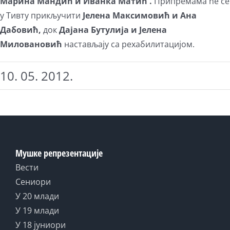
Марина Мандић и Иванка Матић
.
Припремама ће се
у Тивту прикључити
Јелена Максимовић и Ана
Дабовић,
док
Дајана Бутулија и Јелена
Миловановић
настављају са рехабилитацијом.
10. 05. 2012.
Мушке репрезентације
Вести
Сениори
У 20 млади
У 19 млади
У 18 јуниори