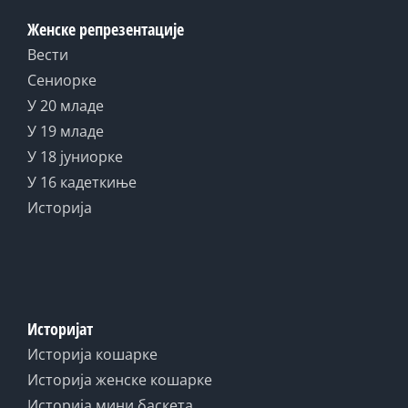
Женске репрезентације
Вести
Сениорке
У 20 младе
У 19 младе
У 18 јуниорке
У 16 кадеткиње
Историја
Историјат
Историја кошарке
Историја женске кошарке
Историја мини баскета