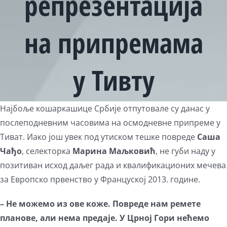
репрезентација
на припремама
у Тивту
Најбоље кошаркашице Србије отпутовале су данас у
послеподневним часовима на осмодневне припреме у
Тиват. Иако још увек под утиском тешке повреде
Саша
Чађо
, селекторка
Марина
Маљковић
, не губи наду у
позитиван исход даљег рада и квалификационих мечева
за Европско првенство у Француској 2013. године.
– Не можемо из ове коже. Повреде нам ремете
планове, али нема предаје. У Црној Гори нећемо