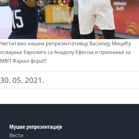
Честитамо нашем репрезентативцу Василију Мицићу
освајање Евролиге са Анадолу Ефесом и признање за
МВП Фајнал фора!!!
30. 05. 2021.
Мушке репрезентације
Вести