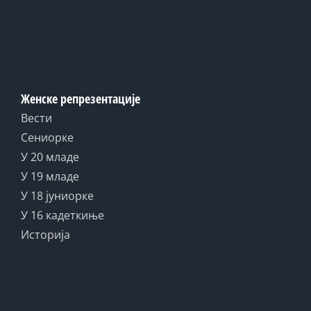
Женске репрезентације
Вести
Сениорке
У 20 младе
У 19 младе
У 18 јуниорке
У 16 кадеткиње
Историја