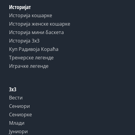
Историјат
Историја кошарке
Историја женске кошарке
Историја мини баскета
Историја 3x3
Куп Радивоја Кораћа
Тренерске легенде
Играчке легенде
3x3
Вести
Сениори
Сениорке
Млади
Јуниори