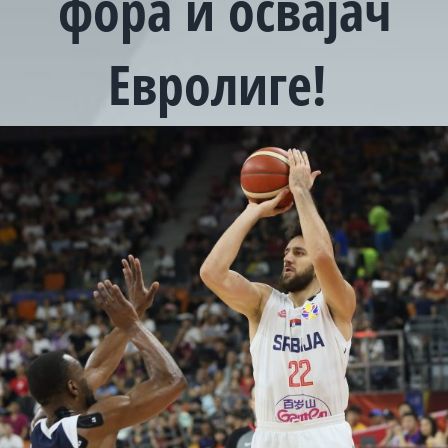
фора и освајач
Евролиге!
View
Larger
Image