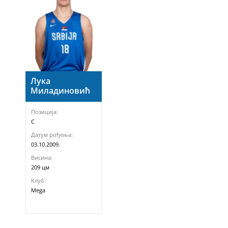
Лука
Миладиновић
Позиција:
C
Датум рођења:
03.10.2009.
Висина:
209 цм
Клуб:
Mega