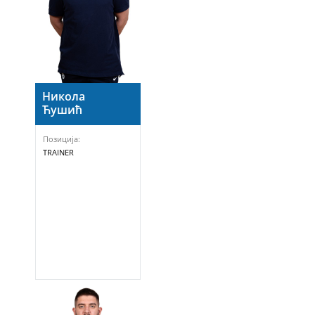
Никола
Ћушић
Позиција:
TRAINER