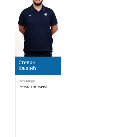
Стеван
Кљајић
Позиција:
PHYSIOTHERAPIST