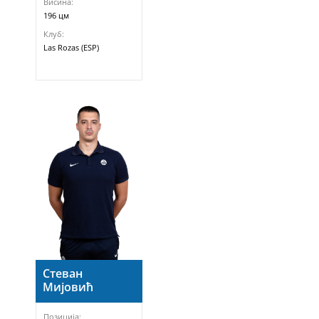
Висина:
196 цм
Клуб:
Las Rozas (ESP)
Стеван
Мијовић
Позиција: