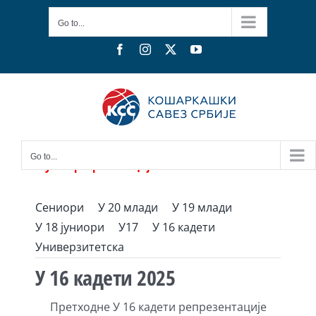
Skip
Go to...
to
content
Facebook
Instagram
X
YouTube
Go to...
Мушке репрезентације
Сениори
У 20 млади
У 19 млади
У 18 јуниори
У17
У 16 кадети
Универзитетска
У 16 кадети 2025
Претходне У 16 кадети репрезентације