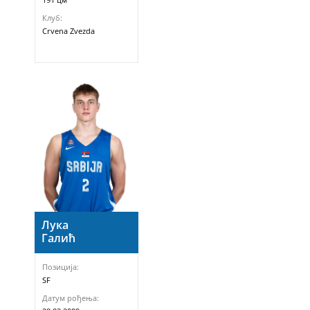
Клуб:
Crvena Zvezda
Лука
Галић
Позиција:
SF
Датум рођења: