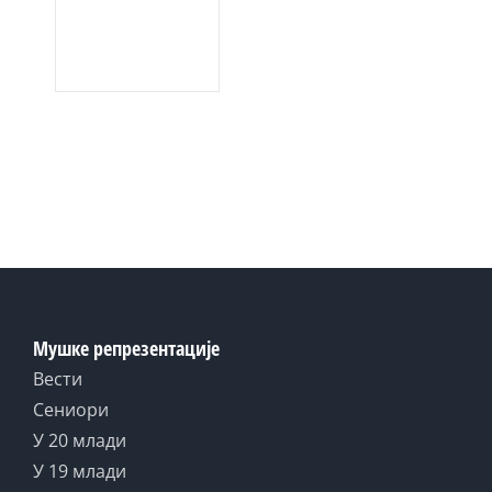
Мушке репрезентације
Вести
Сениори
У 20 млади
У 19 млади