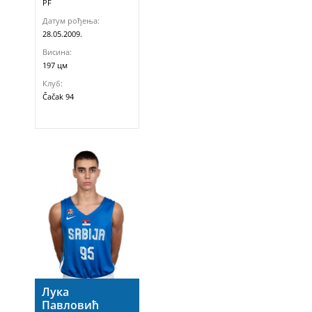
PF
Датум рођења:
28.05.2009.
Висина:
197 цм
Клуб:
Čačak 94
Лука
Павловић