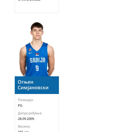
Огњен
Симјановски
Позиција:
PG
Датум рођења:
28.09.2009.
Висина:
191 цм