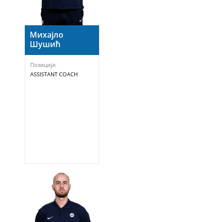
Михајло
Шушић
Позиција:
ASSISTANT COACH