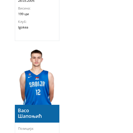
28.03.2009.
Висина:
199 цм
Клуб:
Igokea
Васо
Шапоњић
Позиција: