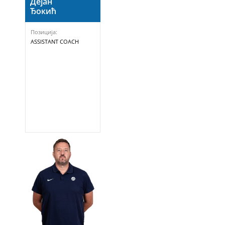
Дејан
Ђокић
Позиција:
ASSISTANT COACH