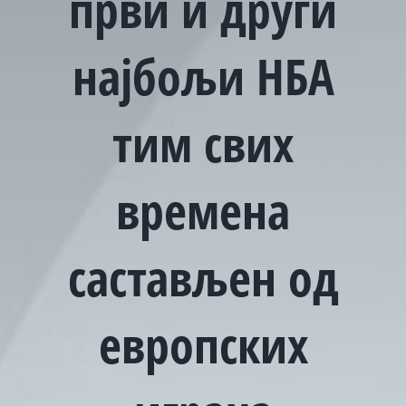
први и други
најбољи НБА
тим свих
времена
састављен од
европских