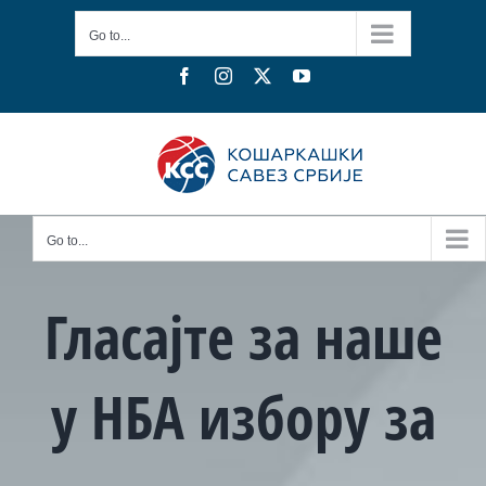
Skip
Go to...
to
content
Facebook
Instagram
X
YouTube
Go to...
Гласајте за наше
у НБА избору за