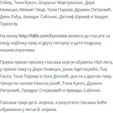
Гобер, Тони Кукоч, Шарунас Марчуљонис, Дирк
Новицки, Мехмет Окур, Тони Паркер, Дражен Петровић,
Дино Рађа, Арвидас Сабонис, Детлеф Шремф и Хидајет
Туркоглу.
На линку
http://NBA.com/Eurovote
можете да гласате за
своју најбољу прву и другу петорку и дате подршку
нашим играчима.
Према првом пресеку гласања који је објавила НБА лига,
у првом тиму су Дирк Новицки, Јанис Адетокумбо, Пау
Гасол, Тони Паркер и Лука Дончић, док се у другом тиму
тренутно налазе Никола Јокић, Тони Кукоч, Дражен
Петровић, Предраг Стојаковић и Арвидас Сабонис.
Гласање траје до 6. априла, а резултати гласања биће
објављени у петак 8. априла.