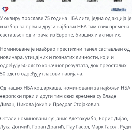
У оквиру прославе 75 година НБА лиге, једна од акција је
и избор за први и други најбољи НБА тим свих времена
састављен од играча из Европе, бивших и активних.
Номиноване је изабрао престижни панел састављен од
новинара, утицајних и познатих личности, који и
одређују 50 одсто коначног резултата, док преосталих
50 одсто одређују гласови навијача.
Од наших НБА кошаркаша, номиновани за најбољи НБА
европски први и други тим свих времена су Владе
Дивац, Никола Јокић и Предраг Стојаковић.
Остали номиновани су: Јанис Адетокумбо, Борис Дијао,
Лука Дончић, Горан Драгић, Пау Гасол, Марк Гасол, Руди