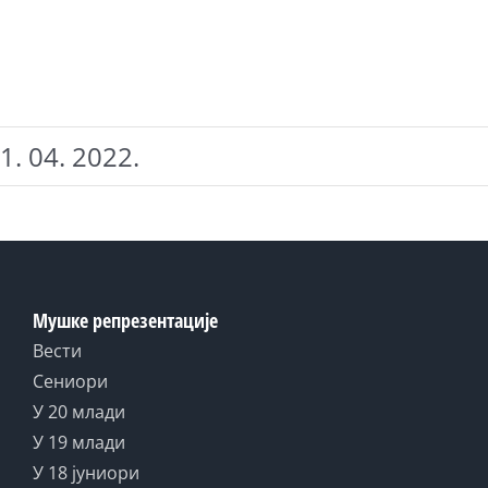
1. 04. 2022.
Мушке репрезентације
Вести
Сениори
У 20 млади
У 19 млади
У 18 јуниори