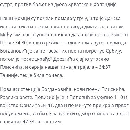
сутра, против бољег из дуела Хрватске и Холандије.
Наши момци су почели помало у грчу, што је Данска
искористила и током првог периода диктирала ритам.
Међутим, све је ускоро почело да долази на своје место.
После 34:30, колико је било половином другог периода,
Богдановић је са пет везаних поена покренуо Србију,
потом је после „крађе” Дрезгића сјајно упослио
Плиснића, и серија нашег тима је трајала – 34:37.
Тачније, тек је била почела.
Нова асистенција Богдановића, нови поени Плиснића.
Разлика расте. Повисио ју је и Поповић за укупно 11:0 и
вођство Орилића 34:41, два и по минуте пре краја првог
полувремена, да би се на велики одмор отишло са скроз
солидних 47:38 за наш тим.