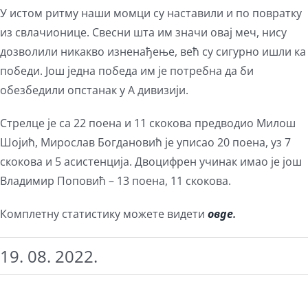
У истом ритму наши момци су наставили и по повратку
из свлачионице. Свесни шта им значи овај меч, нису
дозволили никакво изненађење, већ су сигурно ишли ка
победи. Још једна победа им је потребна да би
обезбедили опстанак у А дивизији.
Стрелце је са 22 поена и 11 скокова предводио Милош
Шојић, Мирослав Богдановић је уписао 20 поена, уз 7
скокова и 5 асистенција. Двоцифрен учинак имао је још
Владимир Поповић – 13 поена, 11 скокова.
Комплетну статистику можете видети
овде
.
19. 08. 2022.