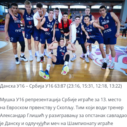
View
Larger
Image
Данска У16 – Србија У16 63:87 (23:16, 15:31, 12:18, 13:22)
Мушка У16 репрезентација Србије играће за 13. место
на Евроском првенству у Скопљу. Тим који води тренер
Александар Глишић у разигравању за опстанак савладао
је Данску и одлучујући меч на Шампионату играће