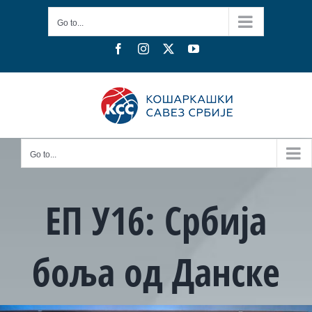
Skip
Go to...
to
content
Facebook
Instagram
X
YouTube
Go to...
ЕП У16: Србија
боља од Данске