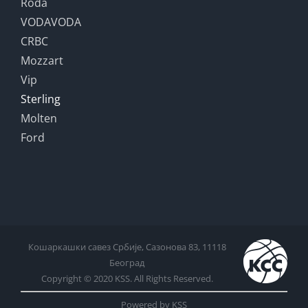
Roda
VODAVODA
CRBC
Mozzart
Vip
Sterling
Molten
Ford
Кошаркашки савез Србије, Сазонова 83, 11118
Београд
Copyright © 2020 KSS. All Rights Reserved.
Powered by KSS