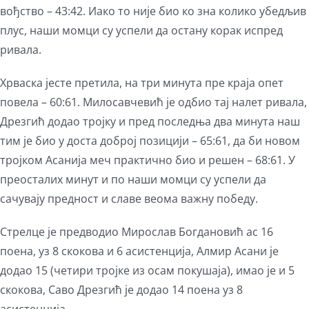
вођство – 43:42. Иако то није био ко зна колико убедљив
плус, наши момци су успели да остану корак испред
ривала.
Хрваска јесте претила, на три минута пре краја опет
повела – 60:61. Милосавчевић је одбио тај налет ривала,
Дрезгић додао тројку и пред последња два минута наш
тим је био у доста доброј позицији – 65:61, да би новом
тројком Асанија меч практично био и решен – 68:61. У
преосталих минут и по наши момци су успели да
сачувају предност и славе веома важну победу.
Стрелце је предводио Мирослав Богдановић ас 16
поена, уз 8 скокова и 6 асистенција, Алмир Асани је
додао 15 (четири тројке из осам покушаја), имао је и 5
скокова, Саво Дрезгић је додао 14 поена уз 8
асистенција.