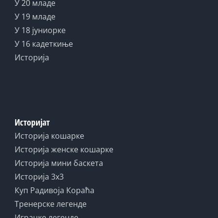
У 20 младе
У 19 младе
У 18 јуниорке
У 16 кадеткиње
Историја
Историјат
Историја кошарке
Историја женске кошарке
Историја мини баскета
Историја 3x3
Куп Радивоја Кораћа
Тренерске легенде
Играчке легенде