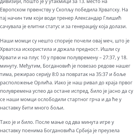
дивизији, пошто је у утакмици за 13. место на
Европском првенству у Скопљу победила Хрватску. На
тај начин тим који води тренер Александар Глишић
сачувала је елитни статус и за генерацију која долази.
Наши момци су нешто спорије почели овај меч, што је
Хрватска искористила и држала предност. Ишли су
Хрвати и на плус 10 у првом полувремену – 27:37, у 18.
минуту. Међутим, Богдановић је повезао редове нашег
тима, режирао серију 8:0 за повратак на 35:37 и боље
расположење Орлића. Иако је наш ривал до краја првог
полувремена успео да остане испред, било је јасно да су
се наши момци ослободили стартног грча и да ће у
наставку бити много бољи.
Тако је и било. После мање од два минута игре у
наставку поенима Богдановића Србија је преузела