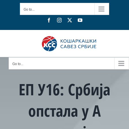
Skip
Go to...
to
content
Facebook
Instagram
X
YouTube
Go to...
ЕП У16: Србија
опстала у А