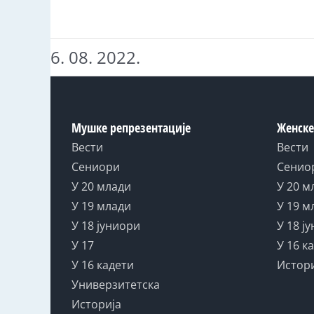
6. 08. 2022.
Мушке репрезентације
Женске
Вести
Вести
Сениори
Сенио
У 20 млади
У 20 м
У 19 млади
У 19 м
У 18 јуниори
У 18 ј
У 17
У 16 к
У 16 кадети
Истор
Универзитетска
Историја