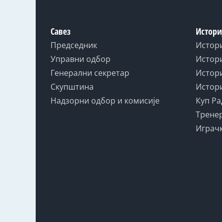
Савез
Истори
Председник
Истор
Управни одбор
Истори
Генерални секретар
Истори
Скупштина
Истори
Надзорни одбор и комисије
Куп Ра
Тренер
Играчк