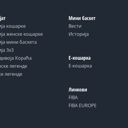
јат
Мини баскет
ија кошарке
Вести
ја женске кошарке
Историја
ја мини баскета
ја 3x3
Е-кошарка
дивоја Кораћа
Е-кошарка
ске легенде
е легенде
Линкови
FIBA
FIBA EUROPE