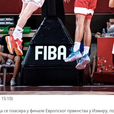
 15:10)
да се пласира у финале Европског првенства у Измиру, п