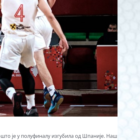
ошто је у полуфиналу изгубила од Шпаније. Наш