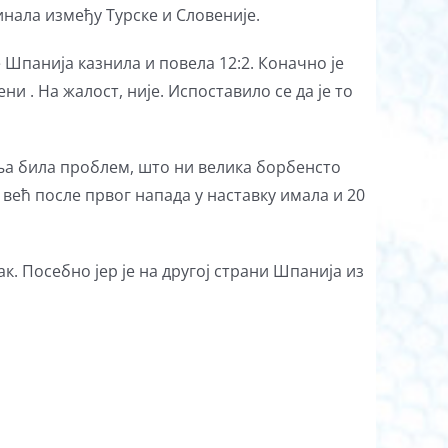
инала између Турске и Словеније.
 Шпанија казнила и повела 12:2. Коначно је
ни . На жалост, није. Испоставило се да је то
ња била проблем, што ни велика борбенсто
 већ после првог напада у наставку имала и 20
к. Посебно јер је на другој страни Шпанија из