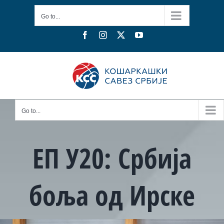
Skip
Go to...
to
content
Facebook
Instagram
X
YouTube
Go to...
ЕП У20: Србија
боља од Ирске