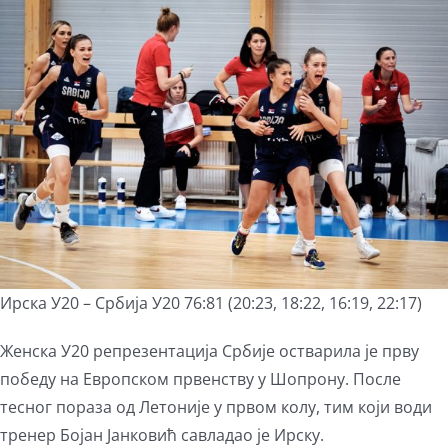
View
Larger
Image
Ирска У20 – Србија У20 76:81 (20:23, 18:22, 16:19, 22:17)
Женска У20 репрезентација Србије остварила је прву
победу на Европском првенству у Шопрону. После
тесног пораза од Летоније у првом колу, тим који води
тренер Бојан Јанковић савладао је Ирску.