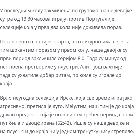
У последњем колу такмичења по групама, наше девојке
сутра од 13,30 часова играју против Португалије,
селекције која у прва два кола није доживела пораз.
После нешто споријег старта, што сигурно има везе са
тим шокантим поразом у првом колу, наше девојке су
први период закључиле серијом 8:0. Тада су минус од
пет поена претвориле у плус три. Али – још важније –
тада су ухватиле добар ритам, по коме су играле до
краја.
Врло неугодна селекција Ирске, која све време игра јако
агресивно, претила је дуго. Међутим, наш тим је до краја
држао предност која је половином трећег периода први
пут била и двоцфирена (52:42). Ишле су наше девојке и
на плус 14 и до краја ни у једном тренутку нису стрепеле.