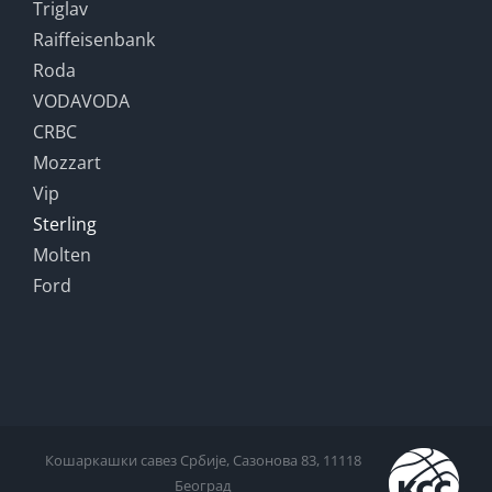
Triglav
Raiffeisenbank
Roda
VODAVODA
CRBC
Mozzart
Vip
Sterling
Molten
Ford
Кошаркашки савез Србије, Сазонова 83, 11118
Београд