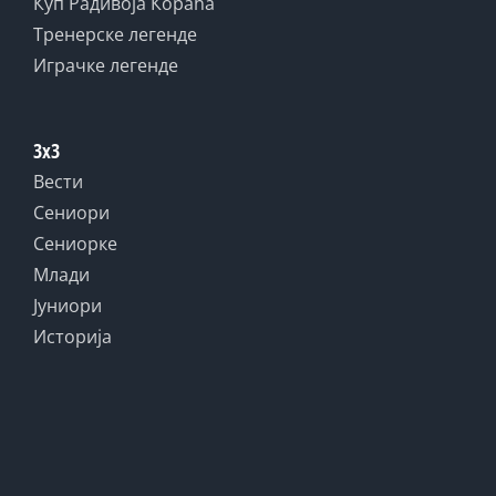
Куп Радивоја Кораћа
Тренерске легенде
Играчке легенде
3x3
Вести
Сениори
Сениорке
Млади
Јуниори
Историја