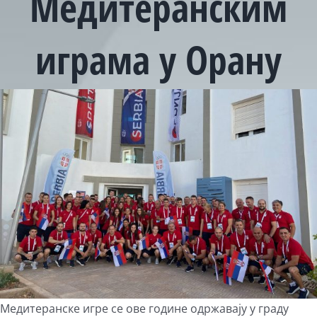
Медитеранским
играма у Орану
View
Larger
Image
Медитеранске игре се ове године одржавају у граду