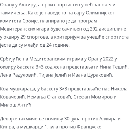
Орану у Алжиру, а први спортисти су већ започели
такмичења. Како је наведено на сајту Олимпијског
комитета Србије, планирано је да програм
Медитеранских игара буде сачињен од 292 дисциплине
у оквиру 29 спортова, а критеријум за учешће спортиста
јесте да су млађи од 24 године.
Србију ће на Медитеранским играма у Орану 2022 у
оквиру баскета 3×3 код жена представљати Нина Тешић,
Лена Радуловић, Тијана Јелић и Ивана Цураковић.
Код мушкараца, у баскету 3×3 представљаће нас Никола
Ковачевић, Немања Станковић, Стефан Момиров и
Милош Антић.
Девојке такмичење почињу 30. јуна против Алжира и
Кипра, а мушкарци 1. јула против Француске.