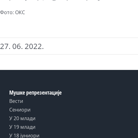
Фото: ОКС
27. 06. 2022.
Мушке репрезентације
Вести
Сениори
У 20 млади
У 19 млади
У 18 јуниори