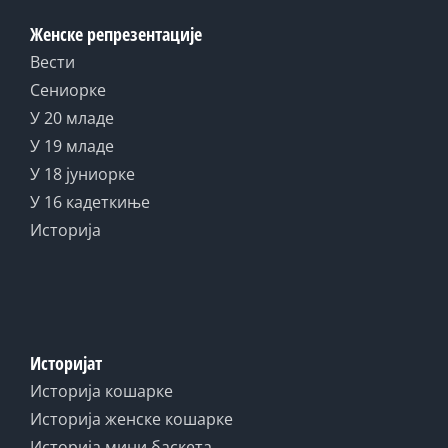
Женске репрезентације
Вести
Сениорке
У 20 младе
У 19 младе
У 18 јуниорке
У 16 кадеткиње
Историја
Историјат
Историја кошарке
Историја женске кошарке
Историја мини баскета