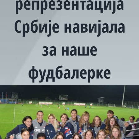
репрезентација
Србије навијала
за наше
фудбалерке
View
Larger
Image