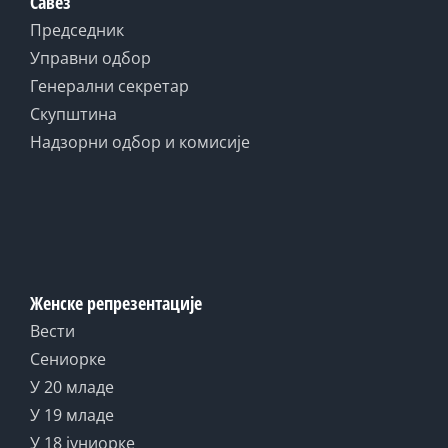
Савез
Председник
Управни одбор
Генерални секретар
Скупштина
Надзорни одбор и комисије
Женске репрезентације
Вести
Сениорке
У 20 младе
У 19 младе
У 18 јуниорке