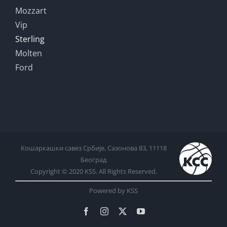
Mozzart
Vip
Sterling
Molten
Ford
Кошаркашки савез Србије, Сазонова 83, 11118
Београд
Copyright © 2020 KSS. All Rights Reserved.
Powered by KSS
Facebook
Instagram
X
YouTube