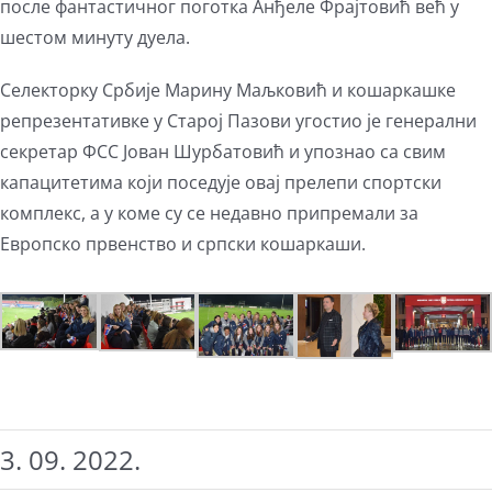
после фантастичног поготка Анђеле Фрајтовић већ у
шестом минуту дуела.
Селекторку Србије Марину Маљковић и кошаркашке
репрезентативке у Старој Пазови угостио је генерални
секретар ФСС Јован Шурбатовић и упознао са свим
капацитетима који поседује овај прелепи спортски
комплекс, а у коме су се недавно припремали за
Европско првенство и српски кошаркаши.
3. 09. 2022.