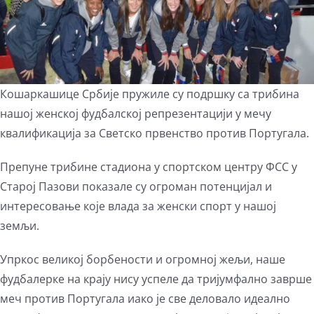
Кошаркашице Србије пружиле су подршку са трибина
нашој женској фудбалској репрезентацији у мечу
квалификација за Светско првенство против Португала.
Препуне трибине стадиона у спортском центру ФСС у
Старој Пазови показале су огроман потенцијал и
интересовање које влада за женски спорт у нашој
земљи.
Упркос великој борбености и огромној жељи, наше
фудбалерке на крају нису успеле да тријумфално заврше
меч против Португала иако је све деловало идеално