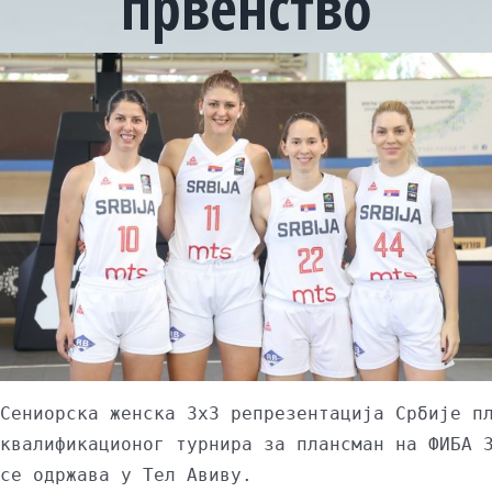
првенство
View
Larger
Image
Сениорска женска 3х3 репрезентација Србије пл
квалификационог турнира за плансман на ФИБА 3
се одржава у Тел Авиву.
