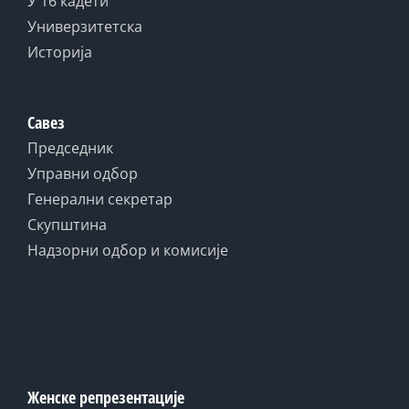
У 16 кадети
Универзитетска
Историја
Савез
Председник
Управни одбор
Генерални секретар
Скупштина
Надзорни одбор и комисије
Женске репрезентације