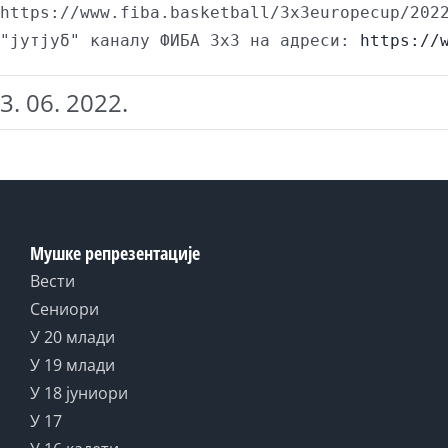
https://www.fiba.basketball/3x3europecup/2022
"јутјуб" каналу ФИБА 3х3 на адреси: 
https://
3. 06. 2022.
Мушке репрезентације
Вести
Сениори
У 20 млади
У 19 млади
У 18 јуниори
У 17