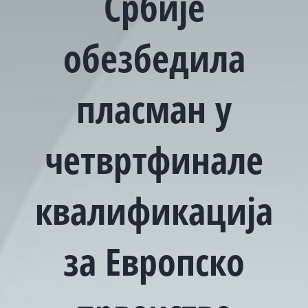
Србије
обезбедила
пласман у
четвртфинале
квалификација
за Европско