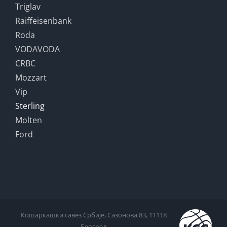
Triglav
Raiffeisenbank
Roda
VODAVODA
CRBC
Mozzart
Vip
Sterling
Molten
Ford
Кошаркашки савез Србије, Сазонова 83, 11118
Београд