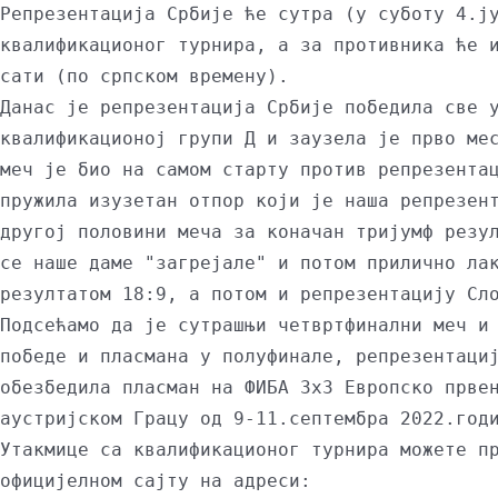
Репрезентација Србије ће сутра (у суботу 4.ју
квалификационог турнира, а за противника ће и
сати (по српском времену).

Данас је репрезентација Србије победила све у
квалификационој групи Д и заузела је прво мес
меч је био на самом старту против репрезентац
пружила изузетан отпор који је наша репрезент
другој половини меча за коначан тријумф резул
се наше даме "загрејале" и потом прилично лак
резултатом 18:9, а потом и репрезентацију Сло
Подсећамо да је сутрашњи четвртфинални меч и 
победе и пласмана у полуфинале, репрезентациј
обезбедила пласман на ФИБА 3х3 Европско првен
аустријском Грацу од 9-11.септембра 2022.годи
Утакмице са квалификационог турнира можете пр
официјелном сајту на адреси: 
