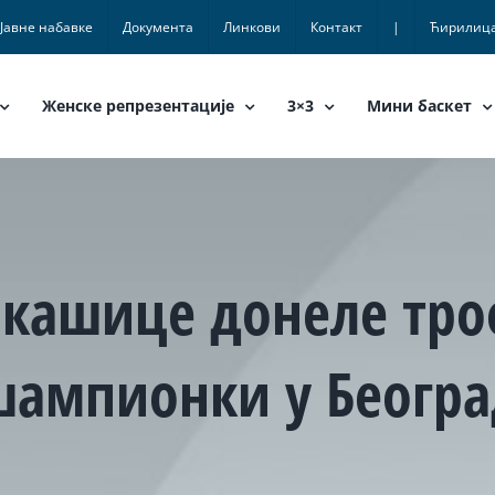
Јавне набавке
Документа
Линкови
Контакт
|
Ћирилиц
Женске репрезентације
3×3
Мини баскет
кашице донеле тро
шампионки у Београ