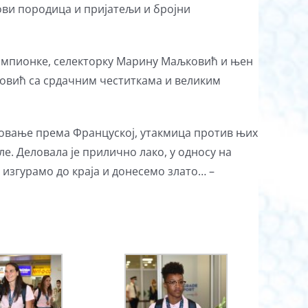
ови породица и пријатељи и бројни
шампионке, селекторку Марину Маљковић и њен
ковић са срдачним честиткама и великим
штовање према Француској, утакмица против њих
ле. Деловала је прилично лако, у односу на
 изгурамо до краја и донесемо злато… –