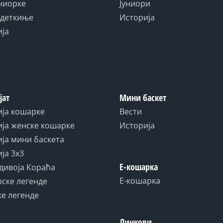
униорке
Јуниори
адеткиње
Историја
ија
јат
Мини баскет
ија кошарке
Вести
ја женске кошарке
Историја
ја мини баскета
ја 3x3
Е-кошарка
дивоја Кораћа
Е-кошарка
ске легенде
е легенде
Линкови