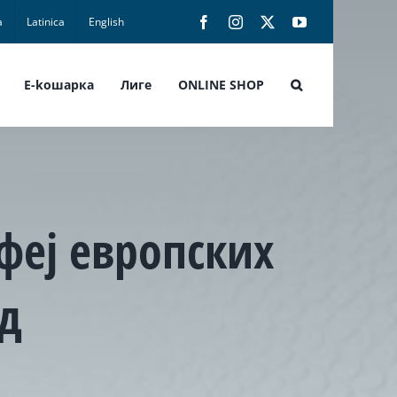
а
Latinica
English
Facebook
Instagram
X
YouTube
E-koшарка
Лиге
ONLINE SHOP
феј европских
д