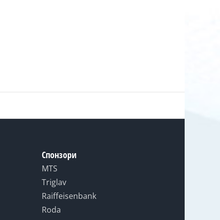
Спонзори
MTS
Triglav
Raiffeisenbank
Roda