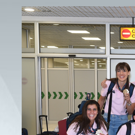
View
Larger
Image