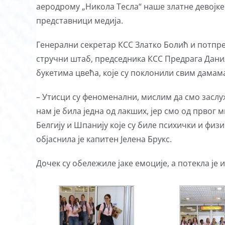
аеродрому „Никола Тесла“ наше златне девојке
представници медија.
Генерални секретар КСС Златко Болић и потпр
стручни штаб, председника КСС Предрага Дани
букетима цвећа, које су поклонили свим дамам
– Утисци су феноменални, мислим да смо заслу
нам је била једна од лакших, јер смо од првог 
Белгију и Шпанију које су биле психички и физ
објаснила је капитен Јелена Брукс.
Дочек су обележиле јаке емоције, а потекла је 