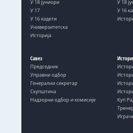
У 18 јуниори
У 18 ј
У 17
У 16 к
У 16 кадети
Истор
Универзитетска
Историја
Савез
Истори
Председник
Истор
Управни одбор
Истори
Генерални секретар
Истори
Скупштина
Истори
Надзорни одбор и комисије
Куп Ра
Тренер
Играчк