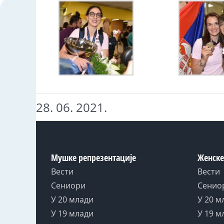
28. 06. 2021.
Мушке репрезентације
Женске
Вести
Вести
Сениори
Сенио
У 20 млади
У 20 м
У 19 млади
У 19 м