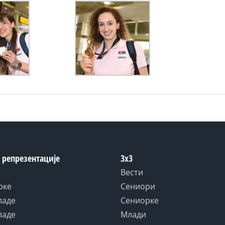
 репрезентације
3x3
Вести
рке
Сениори
ладе
Сениорке
ладе
Млади