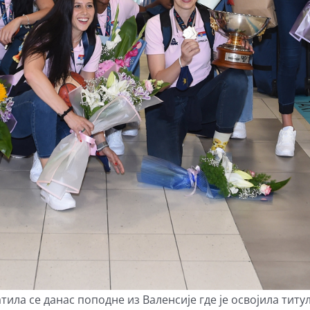
ила се данас поподне из Валенсије где је освојила тит