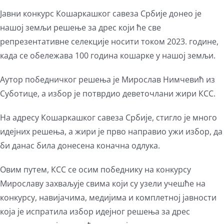
Јавни конкурс Кошаркашког савеза Србије донео је
нашој земљи решење за дрес који ће све
репрезентативне селекције носити током 2023. године,
када се обележава 100 година кошарке у нашој земљи.
Аутор победничког решења је Мирослав Нимчевић из
Суботице, а избор је потврдио деветочлани жири КСС.
На адресу Кошаркашког савеза Србије, стигло је много
идејних решења, а жири је прво направио ужи избор, да
би данас била донесена коначна одлука.
Овим путем, КСС се осим победнику на конкурсу
Мирославу захваљује свима који су узели учешће на
конкурсу, навијачима, медијима и комплетној јавности
која је испратила избор идејног решења за дрес