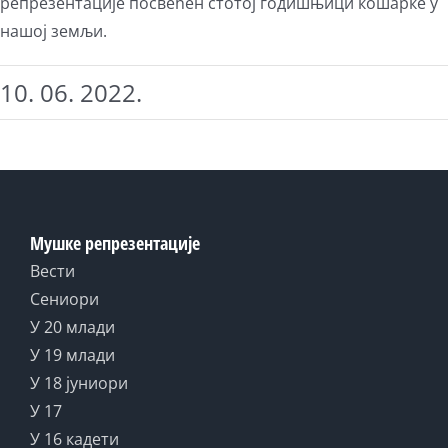
репрезентације посвећен стотој годишњици кошарке у
нашој земљи.
10. 06. 2022.
Мушке репрезентације
Вести
Сениори
У 20 млади
У 19 млади
У 18 јуниори
У 17
У 16 кадети