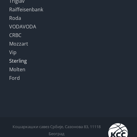
Triglav
Raiffeisenbank
Roda
VODAVODA
CRBC
Mozzart
Vip
Sterling
Molten
Ford
Кошаркашки савез Србије, Сазонова 83, 11118
Београд