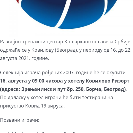
Развојно-тренажни центар Кошаркашког савеза Србије
одржаће се у Ковилову (Београд), у периоду од 16. до 22.
августа 2021. године.
Селекција играча рођених 2007. године ће се окупити
16
. а
вгуста
у 0
9
,00
часова
у хотелу Ковилово Ризорт
(адреса: Зрењанински пут бр. 250, Борча, Београд)
.
По доласку у хотел играчи ће бити тестирани на
присуство Ковид-19 вируса.
Позвани играчи: