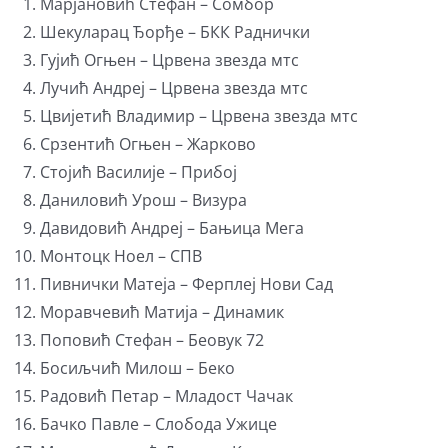
Марјановић Стефан – Сомбор
Шекуларац Ђорђе – БКК Раднички
Гујић Огњен – Црвена звезда мтс
Лучић Андреј – Црвена звезда мтс
Цвијетић Владимир – Црвена звезда мтс
Срзентић Огњен – Жарково
Стојић Василије – Прибој
Даниловић Урош – Визура
Давидовић Андреј – Бањица Мега
Монтоцк Ноел – СПВ
Пивнички Матеја – Ферплеј Нови Сад
Моравчевић Матија – Динамик
Поповић Стефан – Беовук 72
Босиљчић Милош – Беко
Радовић Петар – Младост Чачак
Бачко Павле – Слобода Ужице