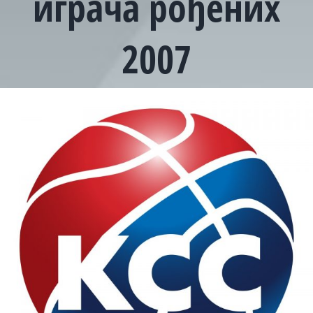
играча рођених
2007
View
Larger
Image