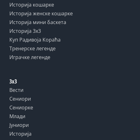
Историја кошарке
Историја женске кошарке
Историја мини баскета
Историја 3x3
Куп Радивоја Кораћа
Тренерске легенде
Играчке легенде
3x3
Вести
Сениори
Сениорке
Млади
Јуниори
Историја