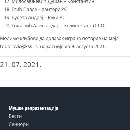
Милосављевић Душан – Константин
Егић Павле – Хантерс РС
Вулета Андреј – Руки РС
Гољoвић Александар – Хелиос Санс (СЛО)
Молимо клубове да долазак играча потврде на мејл
todorovic@kss.rs
, најкасније до 9. августа 2021.
21. 07. 2021.
Мушке репрезентације
Вести
Сениори