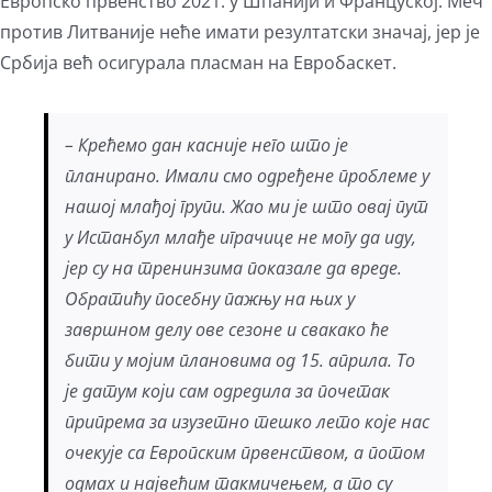
Европско првенство 2021. у Шпанији и Француској. Меч
против Литваније неће имати резултатски значај, јер је
Србија већ осигурала пласман на Евробаскет.
– Крећемо дан касније него што је
планирано. Имали смо одређене проблеме у
нашој млађој групи. Жао ми је што овај пут
у Истанбул млађе играчице не могу да иду,
јер су на тренинзима показале да вреде.
Обратићу посебну пажњу на њих у
завршном делу ове сезоне и свакако ће
бити у мојим плановима од 15. априла. То
је датум који сам одредила за почетак
припрема за изузетно тешко лето које нас
очекује са Европским првенством, а потом
одмах и највећим такмичењем, а то су