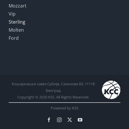
Mozzart
Vip
Sterling
Molten
Ford
Кошаркашки савез Србије, Сазонова 83, 11118
Београд
Copyright © 2020 KSS. All Rights Reserved.
Powered by KSS
Facebook
Instagram
X
YouTube