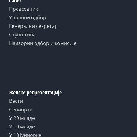
Савез
Председник
Управни одбор
Генерални секретар
Скупштина
Надзорни одбор и комисије
Женске репрезентације
Вести
Сениорке
У 20 младе
У 19 младе
У 18 јуниорке