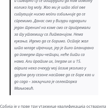
и стварно су се потрудили да нам помогну
колико год могу. Жао ми је што због ове
ситуације нисмо могли озбиљније да се
спремимо. Данас смо у Визури одрадили
један тренинг на коме смо се припремали
за ту утакмицу са Литванијом. Нема
кукања. Идемо да се боримо. Остаје жал
што младе играчице, јер је било планирано
да поведем три-четири, неће бити са
нама. Али пратим их, гледам их и 15.
априла нека очекују мој позив уколико у
другом делу сезоне наставе да се боре као и
до сада – закључила је селекторка
Маљковић.
Србија је у прве три утакмице квалификација остварила