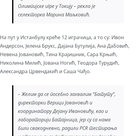
Олимпијске игре у Токију – рекла је
селекторка Марина Маљковић.
На пут у Истанбулу креће 12 играчица, а то су: Ивон
Андерсон, Јелена Брукс, Дајана Бутулија, Ана Дабовић,
Невена Јовановић, Тина Крајишник, Сара Крњић,
Николина Милић, Јована Ногић, Теодора Турудић,
Александра Црвендакић и Саша Чађо.
– Желим да се посебно захвалим “Батуту”,
директорки Верици Јовановић и
координатору Дејану Ивановићу, као и
лабораторији Батајница, јер су са нама
били свакодневно, радили PCR тестирања