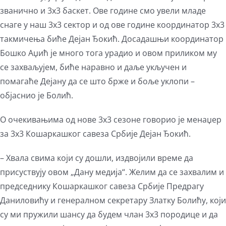
званично и 3х3 баскет. Ове године смо увели младе
снаге у наш 3х3 сектор и од ове године координатор 3х3
такмичења биће Дејан Ђокић. Досадашњи координатор
Бошко Аџић је много тога урадио и овом приликом му
се захваљујем, биће наравно и даље укључен и
помагаће Дејану да се што брже и боље уклопи –
објаснио је Болић.
O очекивањима од нове 3х3 сезоне говорио је менаџер
за 3х3 Кошаркашког савеза Србије Дејан Ђокић.
– Хвала свима који су дошли, издвојили време да
присуствују овом „Дану медија“. Желим да се захвалим и
председнику Кошаркашког савеза Србије Предрагу
Даниловићу и генералном секретару Златку Болићу, који
су ми пружили шансу да будем члан 3х3 породице и да