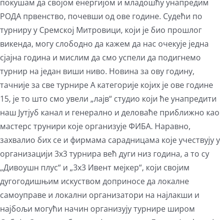
покушам да својом енергијом и младошћу унапредим
РОДА првенство, почевши од ове године. Судећи по
турниру у Сремској Митровици, који је био прошлог
викенда, могу слободно да кажем да нас очекује једна
сјајна година и мислим да смо успели да подигнемо
турнир на један виши ниво. Новина за ову годину,
тачније за све турнире А категорије којих је ове године
15, је то што смо увели „лајв“ студио који ће унапредити
наш Јутјуб канал и генерално и деловаће приближно као
мастерс трунири које организује ФИБА. Наравно,
захвалио бих се и фирмама сарадницама које учествују у
организацији 3х3 турнира већ дуги низ година, а то су
„Дивоушн плус“ и „3х3 Ивент мејкер“, који својим
дугогодишњим искуством доприносе да локалне
самоуправе и локални организатори на најлакши и
најбољи могући начин организују турнире широм