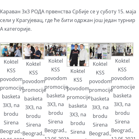
Караван 3х3 РОДА првенства Србије се у суботу 15. маја
сели у Крагујевац, где ће бити одржан још један турнир
А категорије.
Koktel
Koktel
Koktel
Koktel
Koktel
KSS
KSS
KSS
Koktel
KSS
KSS
povodom
povodom
povodom
KSS
povodom
povodom
promocije
promocije
promocije
povodom
promocije
promocije
basketa
basketa
basketa
promocije
basketa
basketa
3X3, na
3X3, na
3X3, na
basketa
3X3, na
3X3, na
brodu
brodu
brodu
3X3, na
brodu
brodu
Sirena
Sirena
Sirena
brodu
Sirena
Sirena
Beograd.,
Beograd.,
Beograd.,
Sirena
Beograd.,
Beograd.,
12.05.2021.
12.05.2021.