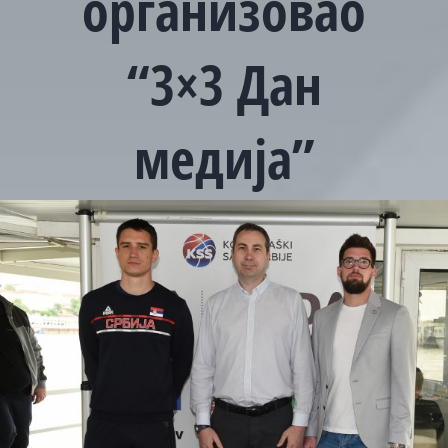
организовао
“3×3 Дан
медија”
View
Larger
Image