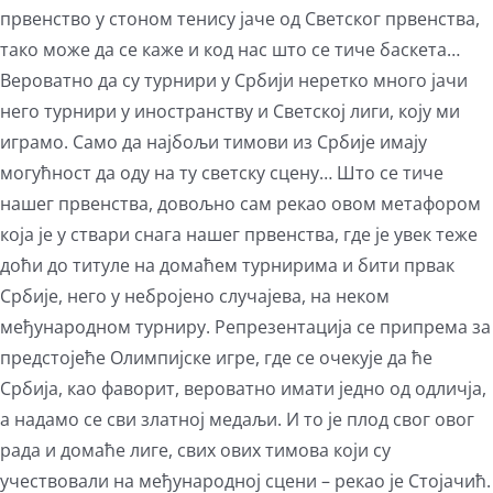
првенство у стоном тенису јаче од Светског првенства,
тако може да се каже и код нас што се тиче баскета…
Вероватно да су турнири у Србији неретко много јачи
него турнири у иностранству и Светској лиги, коју ми
играмо. Само да најбољи тимови из Србије имају
могућност да оду на ту светску сцену… Што се тиче
нашег првенства, довољно сам рекао овом метафором
која је у ствари снага нашег првенства, где је увек теже
доћи до титуле на домаћем турнирима и бити првак
Србије, него у небројено случајева, на неком
међународном турниру. Репрезентација се припрема за
предстојеће Олимпијске игре, где се очекује да ће
Србија, као фаворит, вероватно имати једно од одличја,
а надамо се сви златној медаљи. И то је плод свог овог
рада и домаће лиге, свих ових тимова који су
учествовали на међународној сцени – рекао је Стојачић.