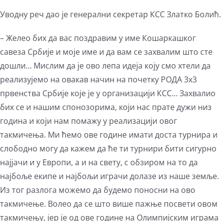
Уводну реч дао је генерални секретар КСС Златко Болић.
– Желео бих да вас поздравим у име Кошаркашког
савеза Србије и моје име и да вам се захвалим што сте
дошли… Мислим да је ово лепа идеја коју смо хтели да
реализујемо на овакав начин на почетку РОДА 3х3
првенства Србије које је у организацији КСС… Захвалио
бих се и нашим спонозорима, који нас прате дужи низ
година и који нам помажу у реализацији овог
такмичења. Ми ћемо ове године имати доста турнира и
слободно могу да кажем да ће ти турнири бити сигурно
најјачи и у Европи, а и на свету, с обзиром на то да
најбоље екипе и најбољи играчи долазе из наше земље.
Из тог разлога можемо да будемо поносни на ово
такмичење. Волео да се што више пажње посвети овом
такмичењу, јер је од ове године на Олимпијским играма