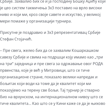
Србије. Захвалио бих се и ја господину Бошку Аџићу који
је цео систем такмичења 3х3 поставио на врло високи
ниво и који ми, кроз своје савете и искуство, у великој
мери помаже у организацији турнира.
Присутне је поздравио и 3х3 репрезентативац Србије
Стефан Стојачић.
– Пре свега, желео бих да се захвалим Кошаркашком
савезу Србије и свима на подршци коју имамо као „три
на три“ заједница и пре свега за одржавање овог РОДА
првенства, које је већ у Митровици, што се тиче
организационе стране, показало велики напредак и
бољитак који води ка томе да је квалитет који ми
показујемо на терену све бољи. Тај турнир је стварно
био на врхунском, на интернационалном нивоу што се
тиче квалитета… Као што се у Кини каже се да је њихово