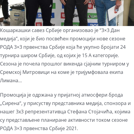
Кошаркашки савез Србије организовао је “3×3 Дан
медија”, који је био посвећен промоцији нове сезоне
РОДА 3×3 првенства Србије која ће укупно бројати 24
турнира широм Србије, од којих је 15 А категорије.
Сезона је почела прошлог викенда сјајним турниром у
Сремској Митровици на коме је тријумфовала екипа
Лимана…
Промоција је одржана у пријатној атмосфери брода
„Сирена“, у присуству представника медија, спонзора и
нашег 3х3 репрезентативца Стефана Стојачића, којима
су представљене планиране активности током сезоне
РОДА 3×3 првенства Србије 2021.