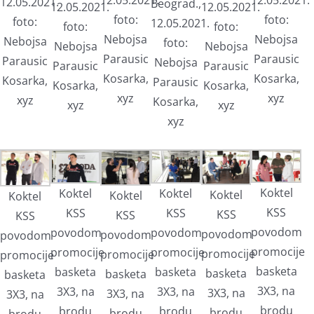
12.05.2021.
Beograd.,
12.05.2021.
12.05.2021.
foto:
foto:
foto:
12.05.2021.
foto:
foto:
Nebojsa
Nebojsa
Nebojsa
foto:
Nebojsa
Nebojsa
Parausic
Parausic
Parausic
Nebojsa
Parausic
Parausic
Kosarka,
Kosarka,
Kosarka,
Parausic
Kosarka,
Kosarka,
xyz
xyz
xyz
Kosarka,
xyz
xyz
xyz
Koktel
Koktel
Koktel
Koktel
Koktel
Koktel
KSS
KSS
KSS
KSS
KSS
KSS
povodom
povodom
povodom
povodom
povodom
povodom
promocije
promocije
promocije
promocije
promocije
promocije
basketa
basketa
basketa
basketa
basketa
basketa
3X3, na
3X3, na
3X3, na
3X3, na
3X3, na
3X3, na
brodu
brodu
brodu
brodu
brodu
brodu