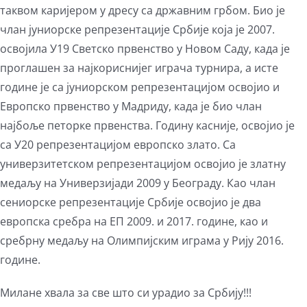
таквом каријером у дресу са државним грбом. Био је
члан јуниорске репрезентације Србије која је 2007.
освојила У19 Светско првенство у Новом Саду, када је
проглашен за најкориснијег играча турнира, а исте
године је са јуниорском репрезентацијом освојио и
Европско првенство у Мадриду, када је био члан
најбоље петорке првенства. Годину касније, освојио је
са У20 репрезентацијом европско злато. Са
универзитетском репрезентацијом освојио је златну
медаљу на Универзијади 2009 у Београду. Као члан
сениорске репрезентације Србије освојио је два
европска сребра на ЕП 2009. и 2017. године, као и
сребрну медаљу на Олимпијским играма у Рију 2016.
године.
Милане хвала за све што си урадио за Србију!!!