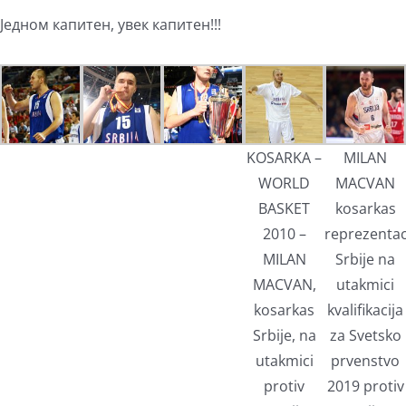
Једном капитен, увек капитен!!!
KOSARKA –
MILAN
WORLD
MACVAN
BASKET
kosarkas
2010 –
reprezentac
MILAN
Srbije na
MACVAN,
utakmici
kosarkas
kvalifikacija
Srbije, na
za Svetsko
utakmici
prvenstvo
protiv
2019 protiv