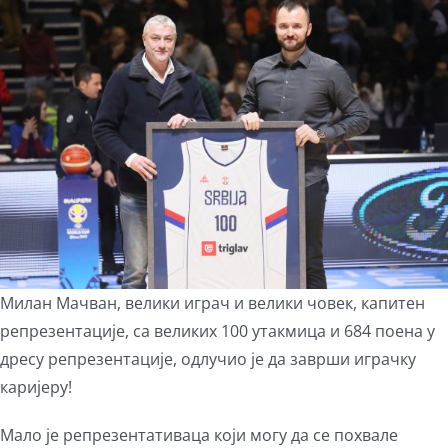
View
Larger
Image
Милан Мачван, велики играч и велики човек, капитен
репрезентације, са великих 100 утакмица и 684 поена у
дресу репрезентације, одлучио је да заврши играчку
каријеру!
Мало је репрезентативаца који могу да се похвале