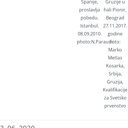
Spanije,
Gruzije u
proslavlja
hali Pionir,
pobedu.
Beograd
Istanbul,
27.11.2017.
08.09.2010.
godine
photo:N.Parausic
Foto:
Marko
Metlas
Kosarka,
Srbija,
Gruzija,
Kvalifikacije
za Svetsko
prvenstvo
3. 06. 2020.