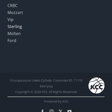
CRBC
Mozzart
Vip
Sterling
Molten
Ford
Кошаркашки савез Србије, Сазонова 83, 11118
Београд
Copyright © 2020 KSS. All Rights Reserved.
Powered by KSS
Facebook
Instagram
X
YouTube