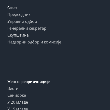
Савез
Председник
Управни одбор
Генерални секретар
Скупштина
Надзорни одбор и комисије
Женске репрезентације
Вести
Сениорке
У 20 младе
У 19 младе