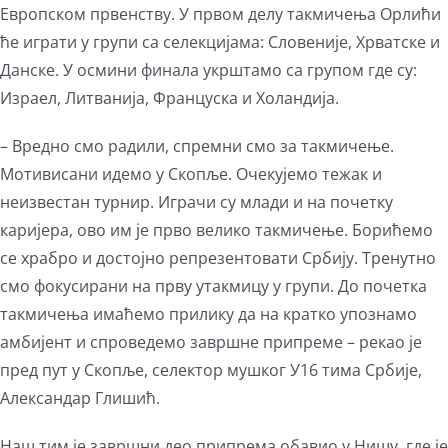
Европском првенству. У првом делу такмичења Орлићи
ће играти у групи са селекцијама: Словеније, Хрватске и
Данске. У осмини финала укрштамо са групом где су:
Израел, Литванија, Француска и Холандија.
– Вредно смо радили, спремни смо за такмичење.
Мотивисани идемо у Скопље. Очекујемо тежак и
неизвестан турнир. Играчи су млади и на почетку
каријера, ово им је прво велико такмичење. Борићемо
се храбро и достојно репрезентовати Србију. Тренутно
смо фокусирани на прву утакмицу у групи. До почетка
такмичења имаћемо прилику да на кратко упознамо
амбијент и спроведемо завршне припреме – рекао је
пред пут у Скопље, селектор мушког У16 тима Србије,
Александар Глишић.
Наш тим је завршни део припрема обавио у Нишу, где је