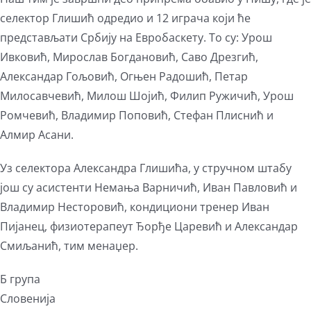
селектор Глишић одредио и 12 играча који ће
представљати Србију на Евробаскету. То су: Урош
Ивковић, Мирослав Богдановић, Саво Дрезгић,
Александар Гољовић, Огњен Радошић, Петар
Милосавчевић, Милош Шојић, Филип Ружичић, Урош
Ромчевић, Владимир Поповић, Стефан Плиснић и
Алмир Асани.
Уз селектора Александра Глишића, у стручном штабу
још су асистенти Немања Варничић, Иван Павловић и
Владимир Несторовић, кондициони тренер Иван
Пијанец, физиотерапеут Ђорђе Царевић и Александар
Смиљанић, тим менаџер.
Б група
Словенија