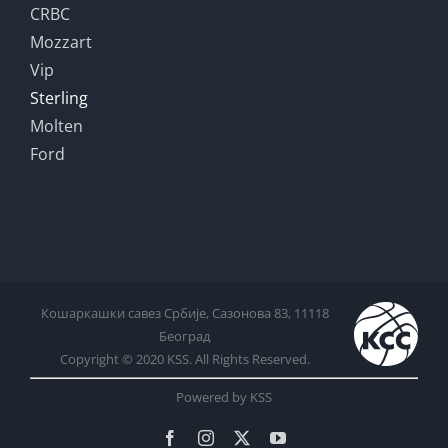
CRBC
Mozzart
Vip
Sterling
Molten
Ford
Кошаркашки савез Србије, Сазонова 83, 11118
Београд
Copyright © 2020 KSS. All Rights Reserved.
Powered by KSS
Facebook
Instagram
X
YouTube