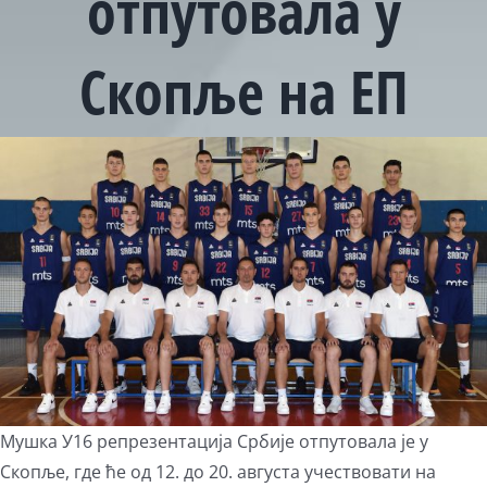
отпутовала у
Скопље на ЕП
View
Larger
Image
Мушка У16 репрезентација Србије отпутовала је у
Скопље, где ће од 12. до 20. августа учествовати на