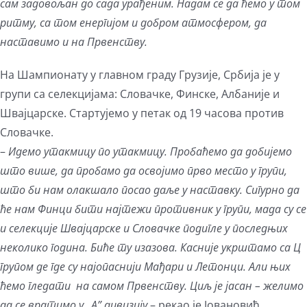
сам задовољан до сада урађеним. Надам се да ћемо у том
ритму, са том енергијом и добром атмосфером, да
наставимо и на Првенству.
На Шампионату у главном граду Грузије, Србија је у
групи са селекцијама: Словачке, Финске, Албаније и
Швајцарске. Стартујемо у петак од 19 часова против
Словачке.
–
Идемо утакмицу по утакмицу. Пробаћемо да добијемо
што више, да пробамо да освојимо прво место у групи,
што би нам олакшало посао даље у наставку. Сигурно да
ће нам Финци бити најтежи противник у групи, мада су се
и селекције Швајцарске и Словачке подигле у последњих
неколико година. Биће ту изазова. Касније укрштамо са Ц
групом де где су најопаснији Мађари и Летонци. Али њих
ћемо гледати на самом Првенству. Циљ је јасан – желимо
да се вратимо у „А” дивизију
– рекао је Јовановић.