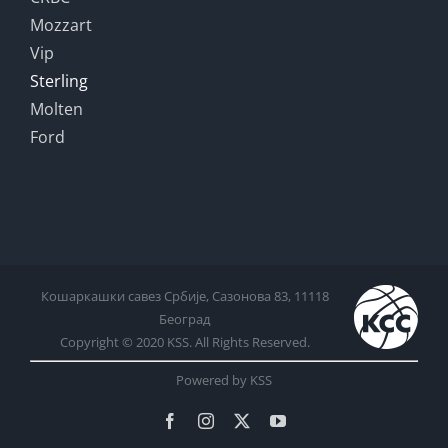
Mozzart
Vip
Sterling
Molten
Ford
Кошаркашки савез Србије, Сазонова 83, 11118
Београд
Copyright © 2020 KSS. All Rights Reserved.
Powered by KSS
Facebook
Instagram
X
YouTube