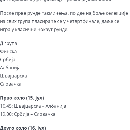
После прве рунде такмичења, по две најбоље селекције
из свих група пласираће се у четвртфинале, даље се
играју класичне нокаут рунде.
Д група
Финска
Србија
Албанија
Швајцарска
Словачка
Прво коло (15. јул)
16,45: Швајцарска – Албанија
19,00: Србија – Словачка
Друго коло (16. јул)