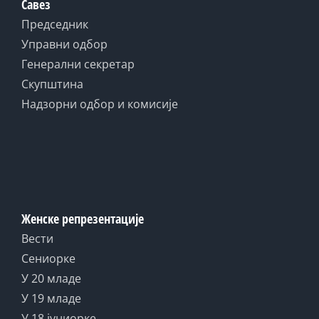
Савез
Председник
Управни одбор
Генерални секретар
Скупштина
Надзорни одбор и комисије
Женске репрезентације
Вести
Сениорке
У 20 младе
У 19 младе
У 18 јуниорке