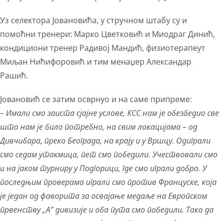
Уз селектора Јовановића, у стручном штабу су и
помоћни тренери: Марко Цветковић и Миодраг Динић,
кондициони тренер Радивој Мандић, физиотерапеут
Миљан Нићифоровић и тим менаџер Александар
Рашић.
Јовановић се затим осврнуо и на саме припреме:
–
Имали смо заиста сјајне услове, КСС нам је обезбедио све
што нам је било потребно, на свим локацијама – од
Дивчибара, преко Београда, на крају и у Вршцу. Одиграли
смо седам утакмица, пет смо победили. Учествовали смо
и на јаком турниру у Подгорици, где смо играли добро. У
последњим проверама играли смо против Француске, која
је један од фаворита за освајање медаље на Европском
првенству „А” дивизије и оба пута смо победили. Тако да