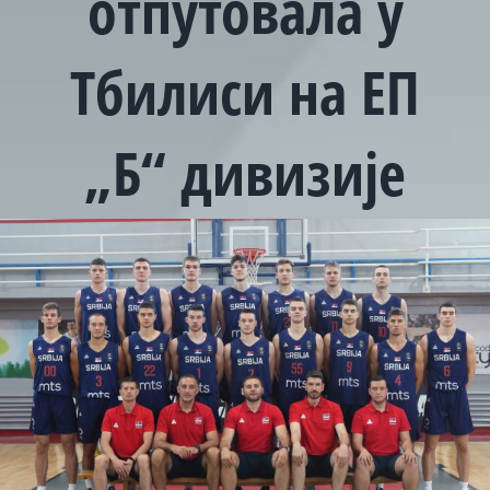
отпутовала у
Тбилиси на ЕП
„Б“ дивизије
View
Larger
Image