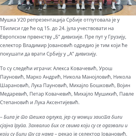
Мушка У20 репрезентација Србије отпутовала је у
Тбилиси где ће од 15. до 24. јула учествовати на
Европском првенству „Б” дивизије. Пре пут у Грузију,
селектор Владимир Јовановић одредио је тим који ће
покушати да врати Србију у „А” дивизију.
То су следећи играчи: Алекса Ковачевић, Урош
Пауновић, Марко Андрић, Никола Манојловић, Никола
Шарановић, Лука Пауновић, Михајло Бошковић, Војин
Медаревић, Петар Ковачевић, Михајло Мушикић, Павле
Степановић и Лука Аксентијевић.
–
Била је то тешка одлука, јер су момци заиста били
сјајна група. Захвалио бих се свима који су се одазвали и
који су били ту са нама
– рекао је селектор Јовановић.