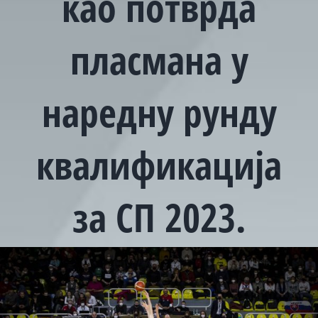
као потврда
пласмана у
наредну рунду
квалификација
за СП 2023.
View
Larger
Image