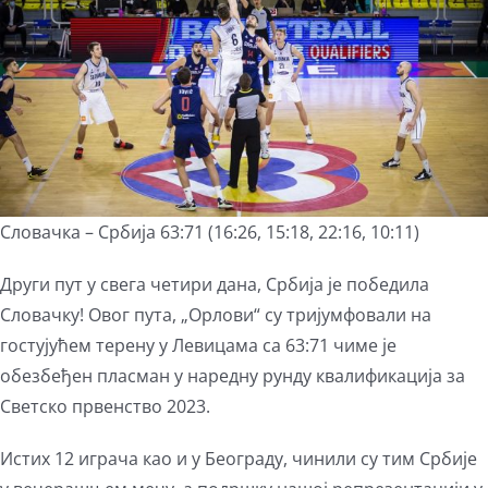
Словачка – Србија 63:71 (16:26, 15:18, 22:16, 10:11)
Други пут у свега четири дана, Србија је победила
Словачку! Овог пута, „Орлови“ су тријумфовали на
гостујућем терену у Левицама са 63:71 чиме је
обезбеђен пласман у наредну рунду квалификација за
Светско првенство 2023.
Истих 12 играча као и у Београду, чинили су тим Србије