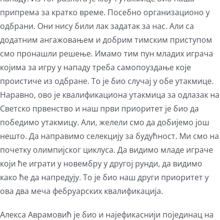
припрема за кратко време. Посебно организационо у
одбрани. Они нису били лак задатак за нас. Али са
додатним ангажовањем и добрим тимским приступом
смо пронашли решење. Имамо тим пун младих играча
којима за игру у нападу треба самопоуздање које
проистиче из одбране. То је био случај у обе утакмице.
Наравно, ово је квалификациона утакмица за одлазак на
Светско првенство и наш први приоритет је био да
победимо утакмицу. Али, желели смо да добијемо још
нешто. Да направимо селекцију за будућност. Ми смо на
почетку олимпијског циклуса. Да видимо младе играче
који ће играти у новембру у другој рунди, да видимо
како ће да напредују. То је био наш други приоритет у
ова два меча фебруарских квалификација.
Алекса Аврамовић је био и најефикаснији појединац на