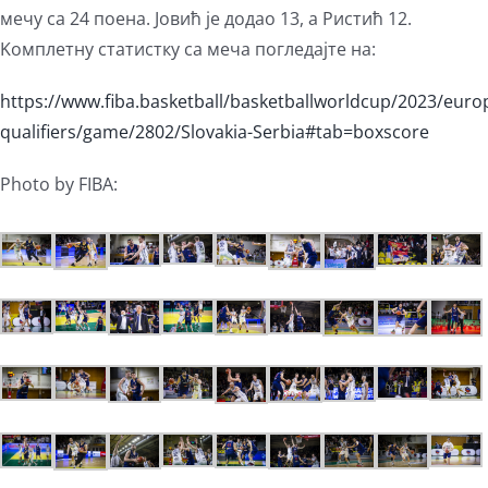
мечу са 24 поена. Јовић је додао 13, а Ристић 12.
Kомплетну статистку са меча погледајте на:
https://www.fiba.basketball/basketballworldcup/2023/euro
qualifiers/game/2802/Slovakia-Serbia#tab=boxscore
Photo by FIBA: