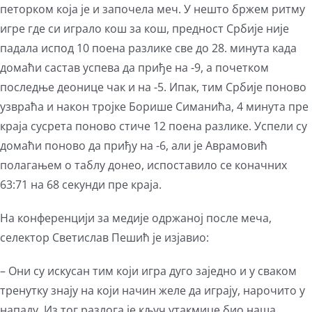
петорком која је и започела меч. У нешто бржем ритму
игре где си играло кош за кош, предност Србије није
падала испод 10 поена разлике све до 28. минута када
домаћи састав успева да приђе на -9, а почетком
последње деонице чак и на -5. Ипак, тим Србије поново
узвраћа и након тројке Борише Симанића, 4 минута пре
краја сусрета поново стиче 12 поена разлике. Успели су
домаћи поново да приђу на -6, али је Аврамовић
полагањем о таблу донео, испоставило се коначних
63:71 на 68 секунди пре краја.
На конференцији за медије одржаној после меча,
селектор Светислав Пешић је изјавио:
– Они су искусан тим који игра дуго заједно и у сваком
тренутку знају на који начин желе да играју, нарочито у
нападу. Из тог разлога је кључ утакмице био наша