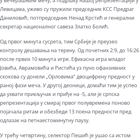
у вечерашњем мечу, а подршку нашој репрезентацији у
Левицама, уживо су пружили председник KСС Предраг
Даниловић, потпредседник Ненад Kрстић и генерални
секретар националног савеза Златко Болић.
Од првог минута сусрета, тим Србије је преузео
контролу дешавања на терену. Од почетних 2:9, до 16:26
после првих 10 минута игре. Ефикасна игра младог
Јовића, Аврамовића и Ристића уз пуно офанзивних
скокова су донели „Орловима“ двоцифрену предност у
раној фази меча. У другој деоници, домаћи тим је успео
да ухвати прикључак и приђе на -5, али је српска
репрезентација у смирај првог полувремена поново
појачала ритам и обезбеди 13 поена предности пред
одлазак на петнаестоминутну паузу.
У трећу четвртину, селектор Пешић је ушао са истом