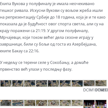
Екипа Вукова у полуфиналу је имала неочекивано
тешког ривала. Искусни Вукови су вољом жреба ишли
на репрезентацију Србије до 18 година, која је и те како
показала да је будућност овог спорта светла, али су на
крају поражени са 21:19. У другом полуфиналу,
Мрчајевци, који током већег дела сезоне играју у
завршници, били су бољи од госта из Азербејџана,
екипе Бакау са 22:16.
У недељу се терени селе у Сокобању, а домаће
првенство већ улази у последњу фазу.
DCIM101MEDI
DCIM10