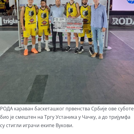
РОДА караван баскеташког првенства Србије ове суботе
био је смештен на Тргу Устаника у Чачку, а до тријумфа
су стигли играчи екипе Вукови.