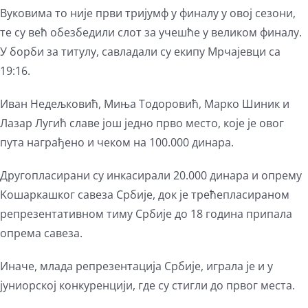
Вуковима то није први тријумф у финалу у овој сезони,
те су већ обезбедили слот за учешће у великом финалу.
У борби за титулу, савладали су екипу Мрчајевци са
19:16.
Иван Недељковић, Миња Тодоровић, Марко Шиник и
Лазар Лугић славе још једно прво место, које је овог
пута награђено и чеком на 100.000 динара.
Другопласирани су инкасирали 20.000 динара и опрему
Kошаркашког савеза Србије, док је трећепласираном
репрезентативном тиму Србије до 18 година припала
опрема савеза.
Иначе, млада репрезентација Србије, играла је и у
јуниорској конкуренцији, где су стигли до првог места.