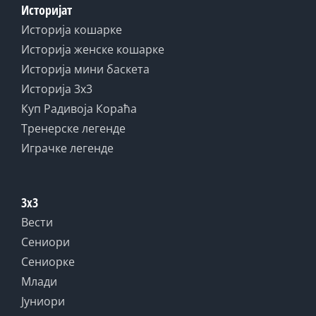
Историјат
Историја кошарке
Историја женске кошарке
Историја мини баскета
Историја 3x3
Куп Радивоја Кораћа
Тренерске легенде
Играчке легенде
3x3
Вести
Сениори
Сениорке
Млади
Јуниори