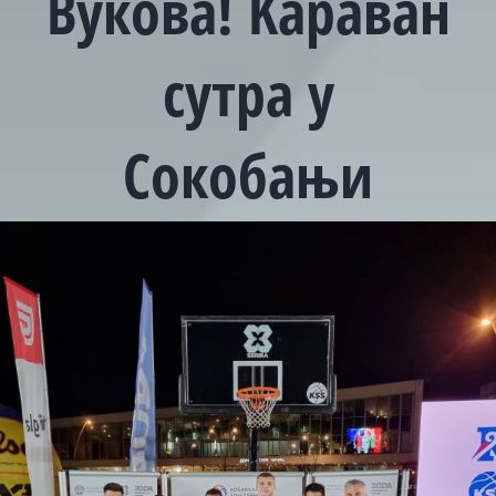
Вукова! Kараван
сутра у
Сокобањи
View
Larger
Image