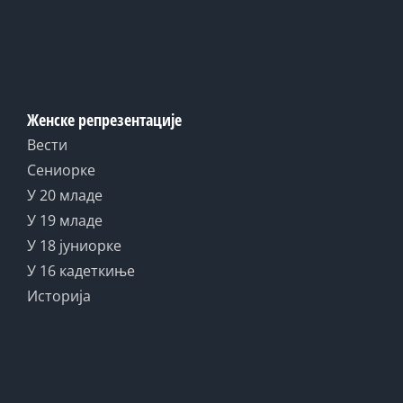
Женске репрезентације
Вести
Сениорке
У 20 младе
У 19 младе
У 18 јуниорке
У 16 кадеткиње
Историја