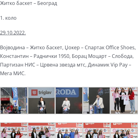
Житко баскет – Београд
1. коло
2
9
.10.202
2
.
Војводина – Житко баскет, Џокер – Спартак Office Shoes,
Константин – Раднички 1950, Борац Моцарт – Слобода,
Партизан НИС – Црвена звезда мтс, Динамик Vip Pay –
Мега МИС.