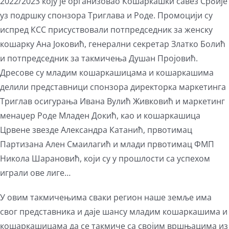
2022/2023 коју је организовао Кошаркашки савез Србије
уз подршку спонзора Триглава и Роде. Промоцији су
испред КСС присуствовали потпредседник за женску
кошарку Ана Јоковић, генерални секретар Златко Болић
и потпредседник за такмичења Душан Пројовић.
Дресове су младим кошаркашицама и кошаркашима
делили представници спонзора директорка маркетинга
Триглав осигурања Ивана Вулић Живковић и маркетинг
менаџер Роде Младен Докић, као и кошаркашица
Црвене звезде Александра Катанић, првотимац
Партизана Ален Смаилагић и млади првотимац ФМП
Никола Шарановић, који су у прошлости са успехом
играли ове лиге…
У овим такмичењима сваки регион наше земље има
свог представника и даје шансу младим кошаркашима и
кошаркашицама да се такмиче са својим вршњацима из