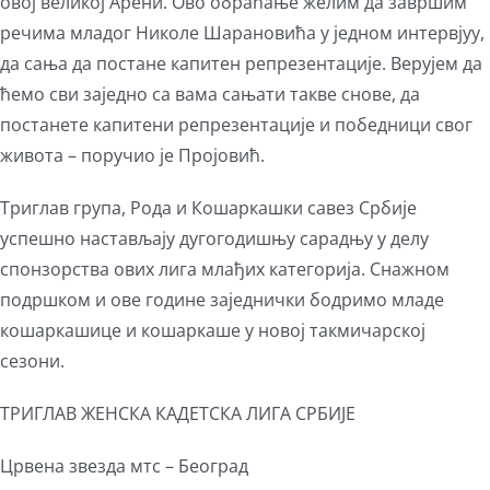
овој великој Арени. Ово обраћање желим да завршим
речима младог Николе Шарановића у једном интервјуу,
да сања да постане капитен репрезентације. Верујем да
ћемо сви заједно са вама сањати такве снове, да
постанете капитени репрезентације и победници свог
живота – поручио је Пројовић.
Триглав група, Рода и Кошаркашки савез Србије
успешно настављају дугогодишњу сарадњу у делу
спонзорства ових лига млађих категорија. Снажном
подршком и ове године заједнички бодримо младе
кошаркашице и кошаркаше у новој такмичарској
сезони.
ТРИГЛАВ ЖЕНСКА КАДЕТСКА ЛИГА СРБИЈЕ
Црвена звезда мтс – Београд