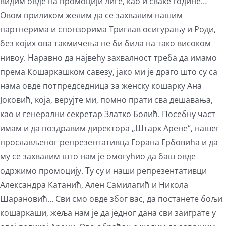
видим овде на промоцији лиге, као и сваке године…
Овом приликом желим да се захвалим нашим
партнерима и спонзорима Триглав осигурању и Роди,
без којих ова такмичења не би била на тако високом
нивоу. Наравно да највећу захвалност треба да имамо
према Кошаркашком савезу, јако ми је драго што су са
нама овде потпредседница за женску кошарку Ана
Јоковић, која, верујте ми, помно прати сва дешавања,
као и генерални секретар Златко Болић. Посебну част
имам и да поздравим директора „Штарк Арене“, нашег
прослављеног репрезентативца Горана Грбовића и да
му се захвалим што нам је омогућио да баш овде
одржимо промоцију. Ту су и наши репрезентативци
Александра Катанић, Ален Самилагић и Никола
Шарановић… Сви смо овде због вас, да постанете бољи
кошаркаши, жеља нам је да једног дана сви заиграте у