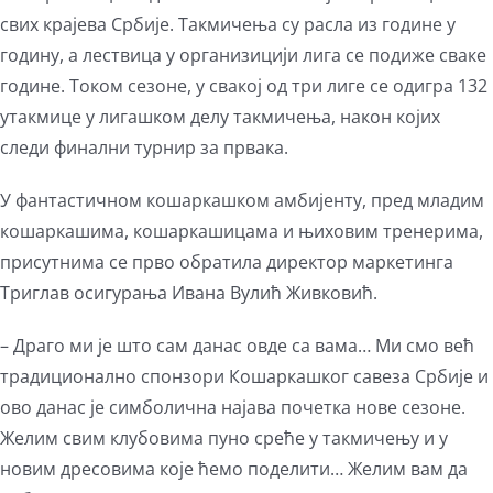
свих крајева Србије. Такмичења су расла из године у
годину, а лествица у организицији лига се подиже сваке
године. Током сезоне, у свакој од три лиге се одигра 132
утакмице у лигашком делу такмичења, након којих
следи финални турнир за првака.
У фантастичном кошаркашком амбијенту, пред младим
кошаркашима, кошаркашицама и њиховим тренерима,
присутнима се прво обратила директор маркетинга
Триглав осигурања Ивана Вулић Живковић.
– Драго ми је што сам данас овде са вама… Ми смо већ
традиционално спонзори Кошаркашког савеза Србије и
ово данас је симболична најава почетка нове сезоне.
Желим свим клубовима пуно среће у такмичењу и у
новим дресовима које ћемо поделити… Желим вам да