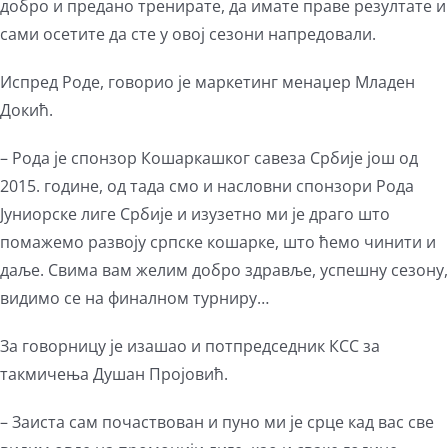
добро и предано тренирате, да имате праве резултате и
сами осетите да сте у овој сезони напредовали.
Испред Роде, говорио је маркетинг менаџер Младен
Докић.
– Рода је спонзор Кошаркашког савеза Србије још од
2015. године, од тада смо и насловни спонзори Рода
Јуниорске лиге Србије и изузетно ми је драго што
помажемо развоју српске кошарке, што ћемо чинити и
даље. Свима вам желим добро здравље, успешну сезону,
видимо се на финалном турниру…
За говорницу је изашао и потпредседник КСС за
такмичења Душан Пројовић.
– Заиста сам почаствован и пуно ми је срце кад вас све