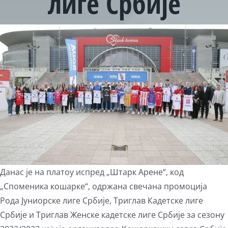
лиге Србије
View
Larger
Image
Данас је на платоу испред „Штарк Арене“, код
„Споменика кошарке“, одржана свечана промоција
Рода Јуниорске лиге Србије, Триглав Кадетске лиге
Србије и Триглав Женске кадетске лиге Србије за сезону