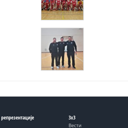
 репрезентације
3x3
Вести