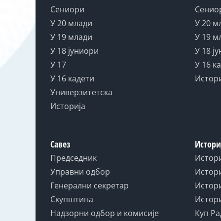
Сениори
Сенио
У 20 млади
У 20 м
У 19 млади
У 19 м
У 18 јуниори
У 18 ј
У 17
У 16 к
У 16 кадети
Истор
Универзитетска
Историја
Савез
Истори
Председник
Истор
Управни одбор
Истори
Генерални секретар
Истори
Скупштина
Истори
Надзорни одбор и комисије
Куп Ра