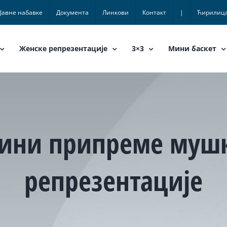
Јавне набавке
Документа
Линкови
Контакт
|
Ћирилиц
Женске репрезентације
3×3
Мини баскет
ини припреме мушке
репрезентације