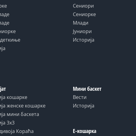
рке
Сениори
ладе
Сениорке
ладе
Млади
униорке
Јуниори
адеткиње
Историја
ија
јат
Мини баскет
ија кошарке
Вести
ја женске кошарке
Историја
ја мини баскета
ја 3x3
Е-кошарка
дивоја Кораћа