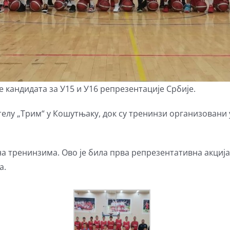
кандидата за У15 и У16 репрезентације Србије.
елу „Трим“ у Кошутњаку, док су тренинзи организовани 
а тренинзима. Ово је била прва репрезентативна акција 
а.