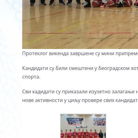
Протеклог викенда завршене су мини припреме 
Кандидати су били смештени у београдском хот
спорта.
Сви кадидати су приказали изузетно залагање н
нове активности у циљу провере свих кандидат