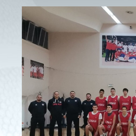
View
Larger
Image