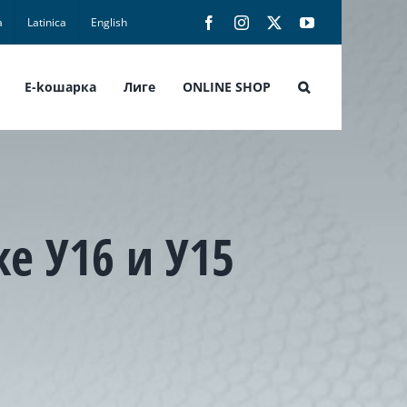
а
Latinica
English
Facebook
Instagram
X
YouTube
E-koшарка
Лиге
ONLINE SHOP
 У16 и У15