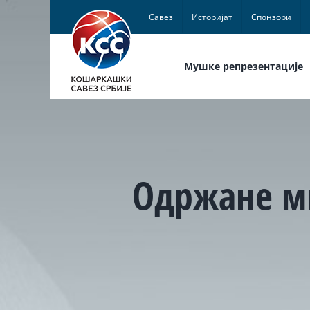
Skip
Савез
Историјат
Спонзори
to
content
Мушке репрезентације
Одржане м