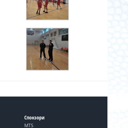
Спонзори
MTS