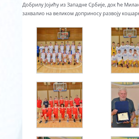
Добрилу Јојићу из Западне Србије, док ће Мил
захвалио на великом доприносу развоју кошар