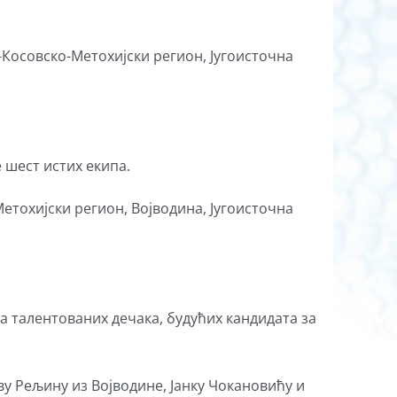
Косовско-Метохијски регион, Југоисточна
е шест истих екипа.
тохијски регион, Војводина, Југоисточна
а талентованих дечака, будућих кандидата за
 Рељину из Војводине, Јанку Чокановићу и