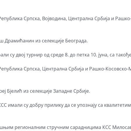
епублика Српска, Војводина, Централна Србија и Рашко-
ош Драмићанин из селекције Београда.
и су двој турнир од среде 8. до петка 10. јуна, са такођ
епублика Српска, Централна Србија и Рашко-Косовско-Ме
еј Бјелић из селекције Западне Србије.
СС имали су добру прилику да се упознају са квалитетим
ишњим регионалним стручним сарадницима КСС Милосаву