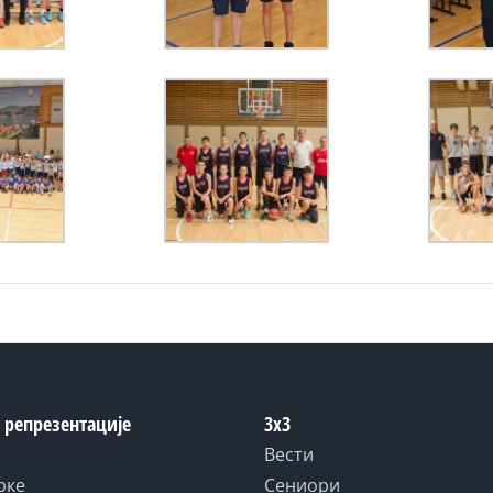
 репрезентације
3x3
Вести
рке
Сениори