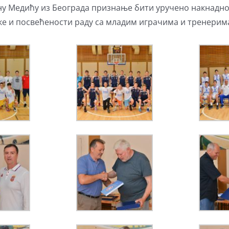
ану Медићу из Београда признање бити уручено накнадно
ке и посвећености раду са младим играчима и тренерим