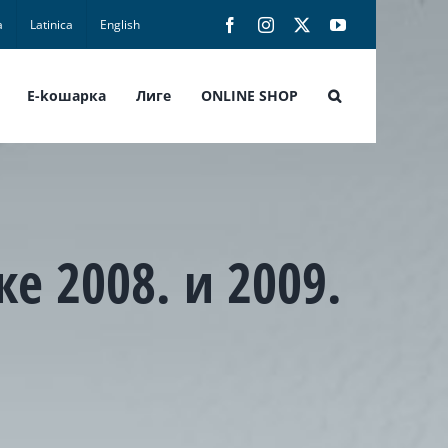
а
Latinica
English
Facebook
Instagram
X
YouTube
E-koшарка
Лиге
ONLINE SHOP
е 2008. и 2009.