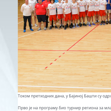
Током претходних дана, у Бајиној Башти су одр
Прво је на програму био турнир региона за млад