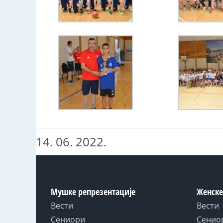
14. 06. 2022.
Мушке репрезентације
Женске
Вести
Вести
Сениори
Сенио