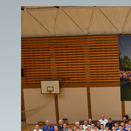
View
Larger
Image