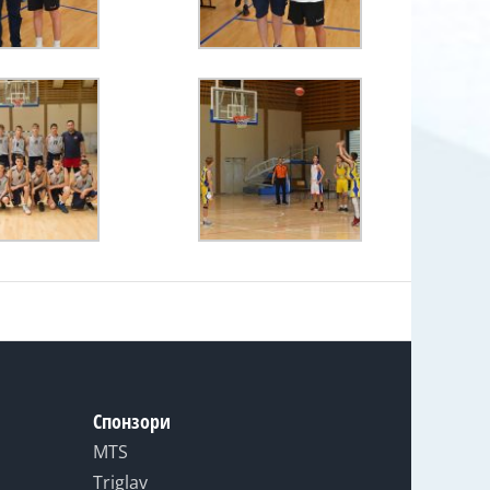
Спонзори
MTS
Triglav