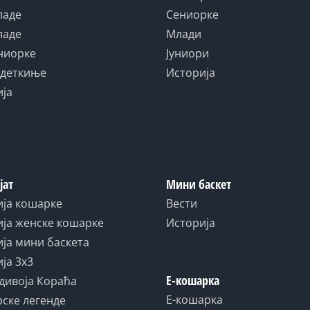
ладе
Сениорке
ладе
Млади
униорке
Јуниори
адеткиње
Историја
ија
јат
Мини баскет
ија кошарке
Вести
ја женске кошарке
Историја
ја мини баскета
ја 3x3
Е-кошарка
дивоја Кораћа
Е-кошарка
ске легенде