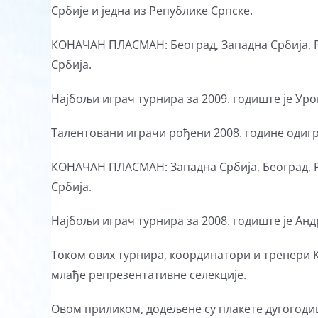
Србије и једна из Републике Српске.
КОНАЧАН ПЛАСМАН: Београд, Западна Србија, Р
Србија.
Најбољи играч турнира за 2009. годиште је Ур
Талентовани играчи рођени 2008. године одиграл
КОНАЧАН ПЛАСМАН: Западна Србија, Београд, Р
Србија.
Најбољи играч турнира за 2008. годиште је Андр
Током ових турнира, координатори и тренери К
млађе репрезентативне селекције.
Овом приликом, додељене су плакете дугогод