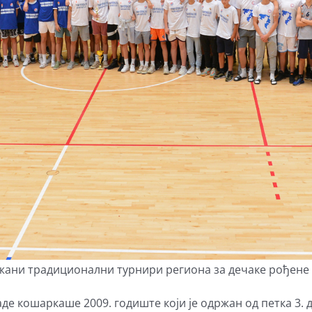
жани традиционални турнири региона за дечаке рођене 2
е кошаркаше 2009. годиште који је одржан од петка 3. до