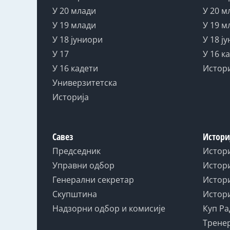
У 20 млади
У 20 м
У 19 млади
У 19 м
У 18 јуниори
У 18 ј
У 17
У 16 к
У 16 кадети
Истор
Универзитетска
Историја
Савез
Истори
Председник
Истор
Управни одбор
Истори
Генерални секретар
Истори
Скупштина
Истори
Надзорни одбор и комисије
Куп Ра
Тренер