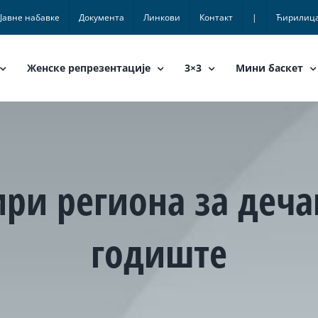
Јавне набавке
Документа
Линкови
Контакт
|
Ћирилиц
Женске репрезентације
3×3
Мини баскет
и региона за дечак
годиште