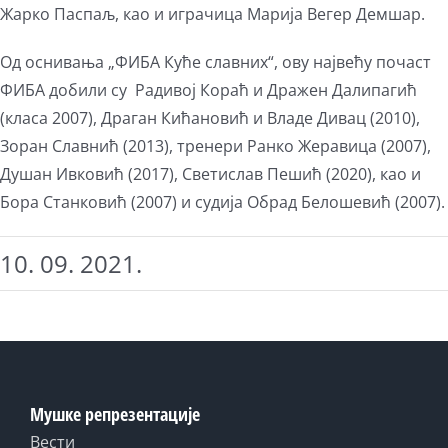
Жарко Паспаљ, као и играчица Марија Вегер Демшар.
Од оснивања „ФИБА Куће славних“, ову највећу почаст
ФИБА добили су Радивој Кораћ и Дражен Далипагић
(класа 2007), Драган Кићановић и Владе Дивац (2010),
Зоран Славнић (2013), тренери Ранко Жеравица (2007),
Душан Ивковић (2017), Светислав Пешић (2020), као и
Бора Станковић (2007) и судија Обрад Белошевић (2007).
10. 09. 2021.
Мушке репрезентације
Вести