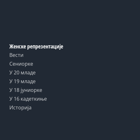
Женске репрезентације
Вести
Сениорке
У 20 младе
У 19 младе
У 18 јуниорке
У 16 кадеткиње
Историја