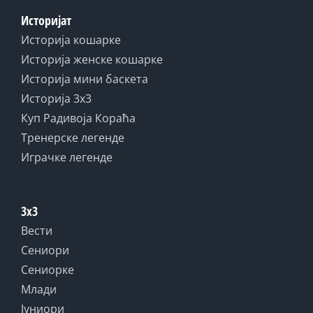
Историјат
Историја кошарке
Историја женске кошарке
Историја мини баскета
Историја 3x3
Куп Радивоја Кораћа
Тренерске легенде
Играчке легенде
3x3
Вести
Сениори
Сениорке
Млади
Јуниори