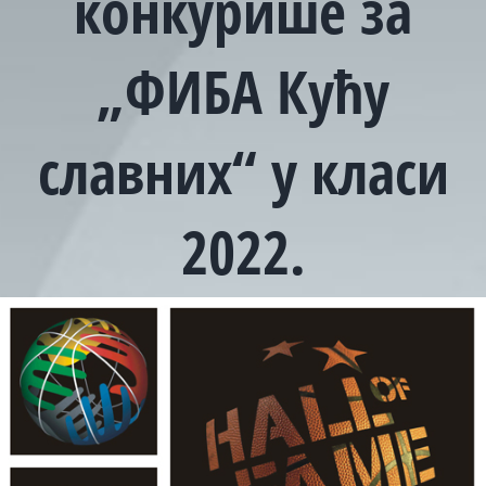
конкурише за
„ФИБА Кућу
славних“ у класи
2022.
View
Larger
Image