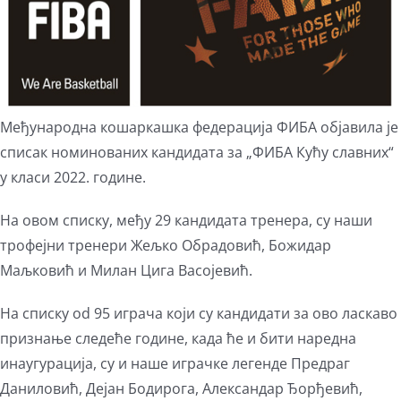
Међународнa кошаркашкa федерацијa ФИБА објавила је
списак номинованих кандидата за „ФИБА Кућу славних“
у класи 2022. године.
На овом списку, међу 29 кандидата тренера, су наши
трофејни тренери Жељко Обрадовић, Божидар
Маљковић и Милан Цига Васојевић.
На списку od 95 играча који су кандидати за ово ласкаво
признање следеће године, када ће и бити наредна
инаугурација, су и наше играчке легенде Предраг
Даниловић, Дејан Бодирога, Александар Ђорђевић,