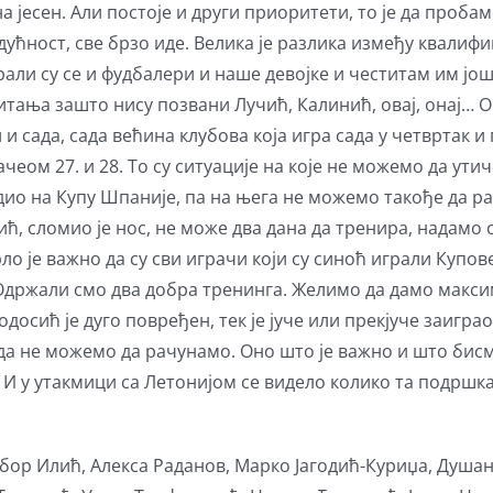
а јесен. Али постоје и други приоритети, то је да проба
дућност, све брзо иде. Велика је разлика између квалиф
ирали су се и фудбалери и наше девојке и честитам им још
итања зашто нису позвани Лучић, Калинић, овај, онај… Он
 и сада, сада већина клубова која игра сада у четвртак 
еом 27. и 28. То су ситуације на које не можемо да утич
дио на Купу Шпаније, па на њега не можемо такође да ра
ћ, сломио је нос, не може два дана да тренира, надамо с
рло је важно да су сви играчи који су синоћ играли Купо
 Одржали смо два добра тренинга. Желимо да дамо максим
сић је дуго повређен, тек је јуче или прекјуче заиграо 
да не можемо да рачунамо. Оно што је важно и што бисмо
 И у утакмици са Летонијом се видело колико та подршк
бор Илић, Алекса Раданов, Марко Јагодић-Куриџа, Душа