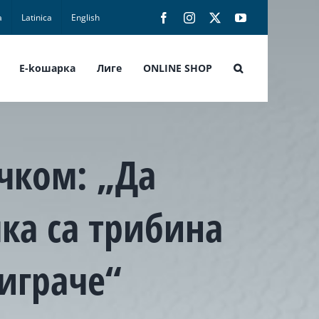
а
Latinica
English
Facebook
Instagram
X
YouTube
E-koшарка
Лиге
ONLINE SHOP
чком: „Да
ка са трибина
играче“