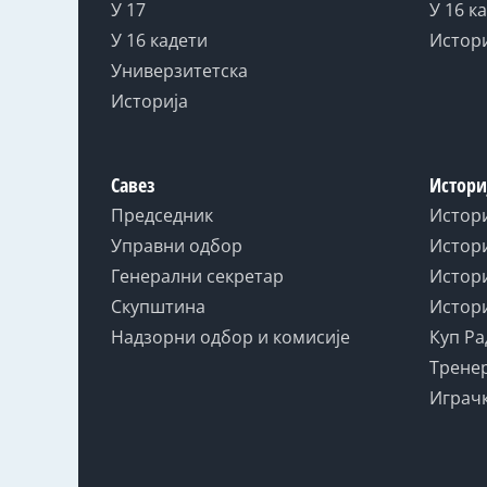
У 17
У 16 к
У 16 кадети
Истор
Универзитетска
Историја
Савез
Истори
Председник
Истор
Управни одбор
Истори
Генерални секретар
Истори
Скупштина
Истори
Надзорни одбор и комисије
Куп Ра
Тренер
Играчк