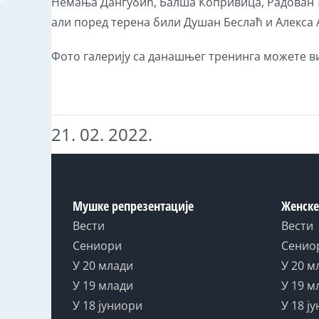
Немања Дангубић, Балша Копривица, Радован Ђ
али поред терена били Душан Беслаћ и Алекса 
Фото галерију са данашњег тренинга можете в
21. 02. 2022.
Мушке репрезентације
Женске
Вести
Вести
Сениори
Сенио
У 20 млади
У 20 м
У 19 млади
У 19 м
У 18 јуниори
У 18 ј