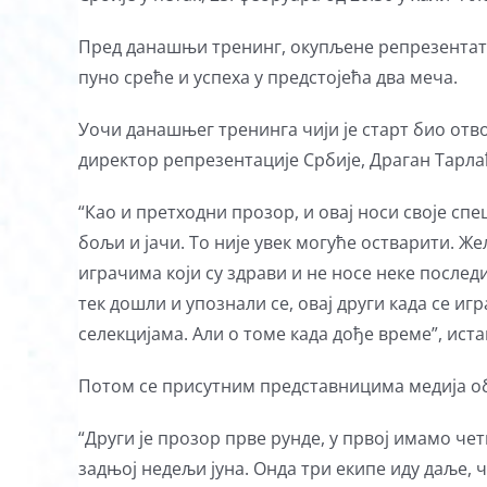
Пред данашњи тренинг, окупљене репрезентати
пуно среће и успеха у предстојећа два меча.
Уочи данашњег тренинга чији је старт био отво
директор репрезентације Србије, Драган Тарла
“Као и претходни прозор, и овај носи своје сп
бољи и јачи. То није увек могуће остварити. Ж
играчима који су здрави и не носе неке последи
тек дошли и упознали се, овај други када се иг
селекцијама. Али о томе када дође време”, иста
Потом се присутним представницима медија о
“Други је прозор прве рунде, у првој имамо чет
задњој недељи јуна. Онда три екипе иду даље, ч