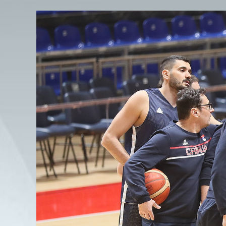
View
Larger
Image