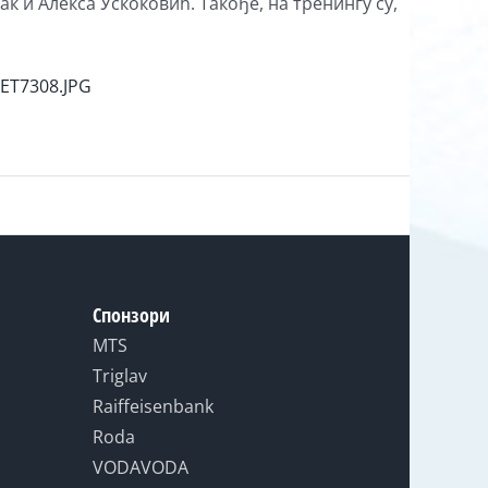
и Алекса Ускоковић. Такође, на тренингу су,
MET7308.JPG
Спонзори
MTS
Triglav
Raiffeisenbank
Roda
VODAVODA