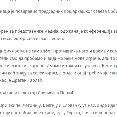
вце је поздравио председник Кошаркашког савеза Србиј
рен за представнике медија, одржана је конференција за
ћ и селектор Светислав Пешић.
ецифичности, не само због противника него и време у ко
елели смо да пробамо и видимо неке нове играче, али то
це изласка из короне. Имамо и таквих случајева. Веома 
рачи већ знају са селектором, а онда и онај трећи који с
као је Драган Тарлаћ.
братио и селектор Светислав Пешић:
ири екипе, Летонију, Белгију и Словачку уз нас, онда и
екају нас озбиљније екипе, ту су Турска, Грчка и верова