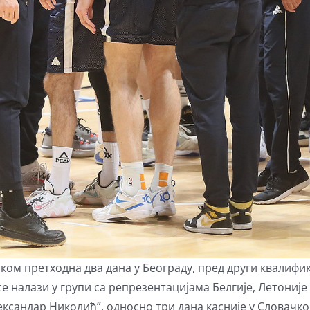
оком претходна два дана у Београду, пред други квалифи
 налази у групи са репрезентацијама Белгије, Летоније
лександар Николић”, односно три дана касније у Словачкој