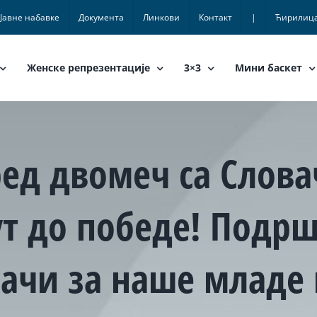
Јавне набавке
Документа
Линкови
Контакт
|
Ћирилиц
Женске репрезентације
3×3
Мини баскет
ед двомеч са Слова
т до победе! Подрш
начи за наше младе 