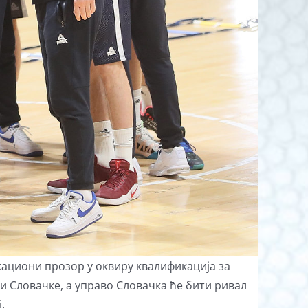
кациони прозор у оквиру квалификација за
 и Словачке, а управо Словачка ће бити ривал
.