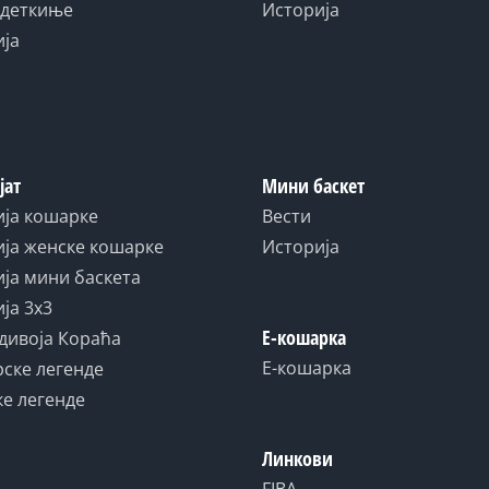
адеткиње
Историја
ија
јат
Мини баскет
ија кошарке
Вести
ја женске кошарке
Историја
ја мини баскета
ја 3x3
Е-кошарка
дивоја Кораћа
Е-кошарка
ске легенде
е легенде
Линкови