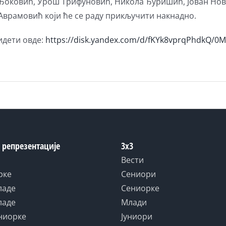
оковић, Урош Трифуновић, Никола Ђуришић, Јован Новак 
Аврамовић који ће се раду прикључити накнадно.
идети овде:
https://disk.yandex.com/d/fKYk8vprqPhdkQ/0
 репрезентације
3x3
Вести
рке
Сениори
ладе
Сениорке
ладе
Млади
униорке
Јуниори