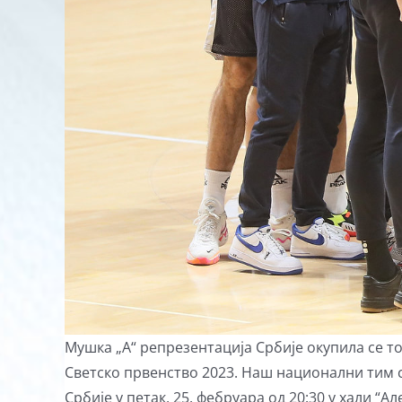
Мушка „А“ репрезентација Србије окупила се т
Светско првенство 2023. Наш национални тим се
Србије у петак, 25. фебруара од 20:30 у хали “А