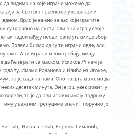
мо да видимо на које играче можемо да
икација за Светско првенство у кошарци и
 једном. Врло је важно за вас који пратите
и су наравно на листи, али они играју своје
и петак надокнађују неодигране утакмице збор
емо. Волели бисмо да су ти играчи овде, али
чунамо. А ти играчи мени требају, имају
е да ће играти са маском. Ускоковић нам је
ве сада ту. Имамо Раданова и Илића из Игокее,
ум, то је сада на нама. Оно на шта можемо да
неких десетак минута. Он је још увек ровит, у
 волели, то је да ови играчи имају подршку
а тиму у важним тренуцима значи”, поручио је
н Ристић, Никола Јовић, Бориша Симанић,