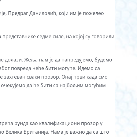
е, Предраг Даниловић, који им је пожелео
 представнике седме силе, на којој су говорили
ме долази. Жеља нам је да напредујемо, будемо
 због повреда неће бити могуће. Идемо са
је захтеван сваки прозор. Онај први када смо
ви очекујемо да ће бити са најбољим могућим
де трећа рунда као квалификациони прозор у
тно Велика Британија. Нама је важно да са што