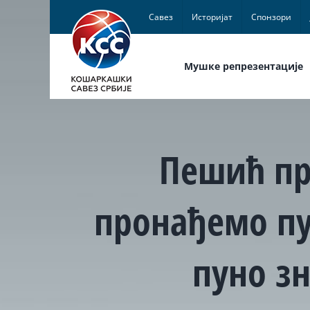
Skip
Савез
Историјат
Спонзори
to
content
Мушке репрезентације
Пешић пр
пронађемо пу
пуно з