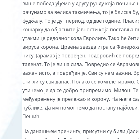
више победа уђемо у другу рунду која почиње н
рачунамо за велика такмичења, то је блиска бу
фудбалу. То је дуг период, од две године. Плас
кошарку да објасните јавности која поставља п
утакмице редовног кола Евролиге. Тако ће бити
вируса корона. Црвена звезда игра са Фенербхач
нису. Јарамаз је повређен, Тодоровић се повре
таленат. То је виша сила. Повредио се Аврамови
важан исто, а повређен је. Сви су нам важни. В
стигли су сви данас. Полако се комплетирамо.
утичемо је да се добро припремимо. Милош Теодо
међувремену је прележао и корону. На њега са
публике. Да им помогнемо да постану најбољи.
Пешић.
На данашњем тренингу, присутни су били Дали