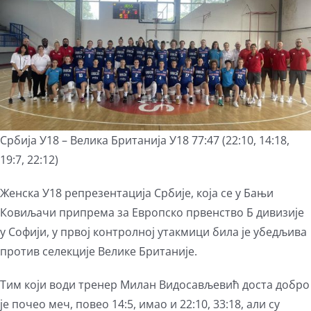
View
Larger
Image
Србија У18 – Велика Британија У18 77:47 (22:10, 14:18,
19:7, 22:12)
Женска У18 репрезентација Србије, која се у Бањи
Ковиљачи припрема за Европско првенство Б дивизије
у Софији, у првој контролној утакмици била је убедљива
против селекције Велике Британије.
Тим који води тренер Милан Видосављевић доста добро
је почео меч, повео 14:5, имао и 22:10, 33:18, али су