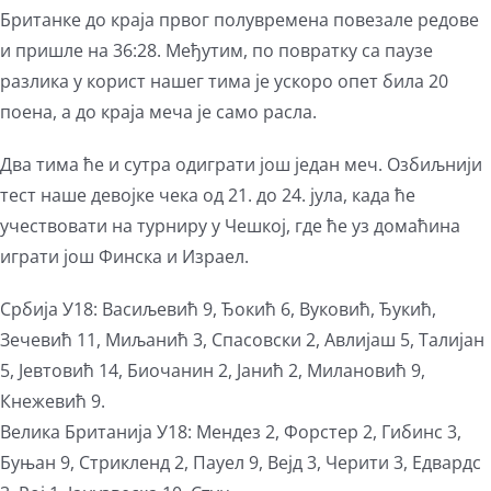
Британке до краја првог полувремена повезале редове
и пришле на 36:28. Међутим, по повратку са паузе
разлика у корист нашег тима је ускоро опет била 20
поена, а до краја меча је само расла.
Два тима ће и сутра одиграти још један меч. Озбиљнији
тест наше девојке чека од 21. до 24. јула, када ће
учествовати на турниру у Чешкој, где ће уз домаћина
играти још Финска и Израел.
Србија У18: Васиљевић 9, Ђокић 6, Вуковић, Ђукић,
Зечевић 11, Миљанић 3, Спасовски 2, Авлијаш 5, Талијан
5, Јевтовић 14, Биочанин 2, Јанић 2, Милановић 9,
Кнежевић 9.
Велика Британија У18: Мендез 2, Форстер 2, Гибинс 3,
Буњан 9, Стрикленд 2, Пауел 9, Вејд 3, Черити 3, Едвардс