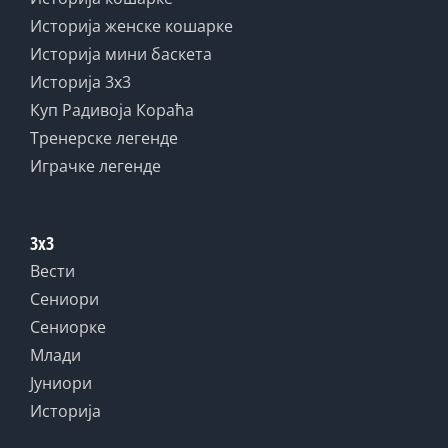
Историја женске кошарке
Историја мини баскета
Историја 3x3
Куп Радивоја Кораћа
Тренерске легенде
Играчке легенде
3x3
Вести
Сениори
Сениорке
Млади
Јуниори
Историја