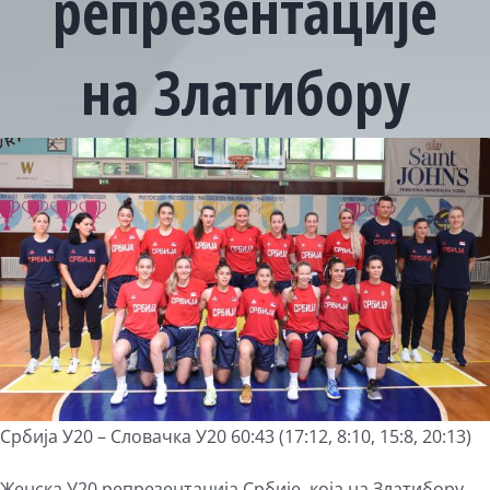
репрезентације
на Златибору
View
Larger
Image
Србија У20 – Словачка У20 60:43 (17:12, 8:10, 15:8, 20:13)
Женска У20 репрезентација Србије, која на Златибору