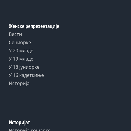
Женске репрезентације
Вести
Сениорке
У 20 младе
У 19 младе
У 18 јуниорке
У 16 кадеткиње
Историја
Историјат
Историја кошарке