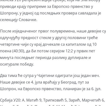
приводи крају припреме за Европско првенство у
Шопрону, у једној од последњих провера савладала је
селекцију Словачке.
После изједначеног првог полувремена, наше девојке су
одлучујућу предност стекле у другој половини треће
четвртине чији су крај дочекале са капиталом од 10
поена (40:30), да би потом серијом 12:2 у првих пет
минута последњег периода разлику дуплирале и
осигурале победу.
Два тима ће сутра у Чајетини одиграти још један меч.
Наше девојке се 4. јула враћају у Београд, пут за
Шопрон, на Европско првенство, планиран је за 6. јул.
Србија У20: А. Матић 9, Трипковић 5, Зарић, Марчетић 6,