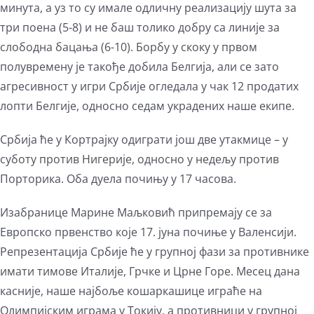
минута, а уз то су имале одличну реализацију шута за
три поена (5-8) и не баш толико добру са линије за
слободна бацања (6-10). Борбу у скоку у првом
полувремену је такође добила Белгија, али се зато
агресивност у игри Србије огледала у чак 12 продатих
лопти Белгије, односно седам украдених наше екипе.
Србија ће у Кортрајку одиграти још две утакмице – у
суботу против Нигерије, односно у недељу против
Порторика. Оба дуела почињу у 17 часова.
Изабранице Марине Маљковић припремају се за
Европско првенство које 17. јуна почиње у Валенсији.
Репрезентација Србије ће у групној фази за противнике
имати тимове Италије, Грчке и Црне Горе. Месец дана
касније, наше најбоље кошаркашице играће на
Олимпијским играма у Токију, а противници у групној