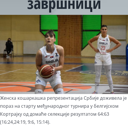
завршници
View
Larger
Image
Женска кошаркашка репрезентација Србије доживела је
пораз на старту међународног турнира у белгијском
Кортрајку од домаће селекције резултатом 64:63
(16:24,24:19, 9:6, 15:14).