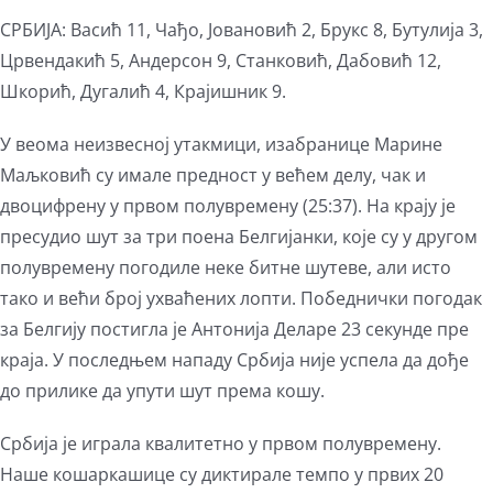
СРБИЈА: Васић 11, Чађо, Јовановић 2, Брукс 8, Бутулија 3,
Црвендакић 5, Андерсон 9, Станковић, Дабовић 12,
Шкорић, Дугалић 4, Крајишник 9.
У веома неизвесној утакмици, изабранице Марине
Маљковић су имале предност у већем делу, чак и
двоцифрену у првом полувремену (25:37). На крају је
пресудио шут за три поена Белгијанки, које су у другом
полувремену погодиле неке битне шутеве, али исто
тако и већи број ухваћених лопти. Победнички погодак
за Белгију постигла је Антонија Деларе 23 секунде пре
краја. У последњем нападу Србија није успела да дође
до прилике да упути шут према кошу.
Србија је играла квалитетно у првом полувремену.
Наше кошаркашице су диктирале темпо у првих 20