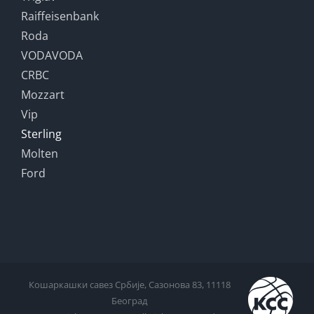
Raiffeisenbank
Roda
VODAVODA
CRBC
Mozzart
Vip
Sterling
Molten
Ford
Кошаркашки савез Србије, Сазонова 83, 11118
Београд