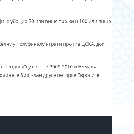
ји је убацио 70 или више тројки и 100 или више
Келну у полуфиналу играти против ЦСКА, док
ош Теодосић у сезони 2009-2010 и Немања
године је био члан друге петорке Евролиге.