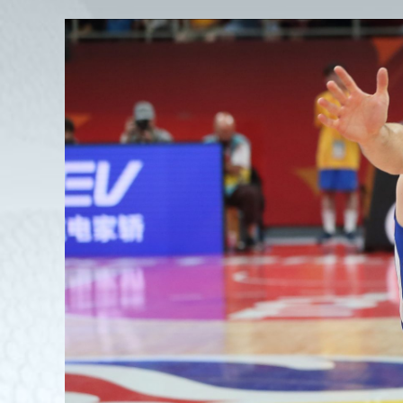
View
Larger
Image