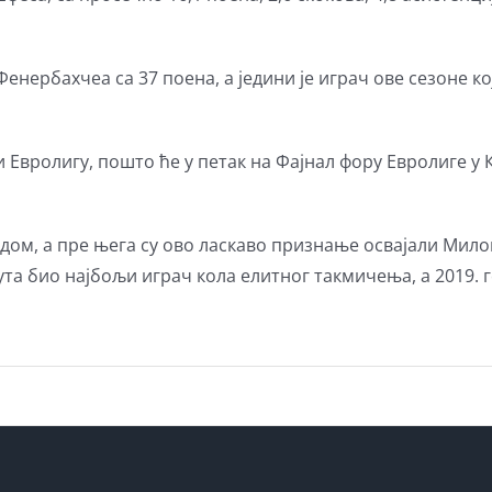
енербахчеа са 37 поена, а једини је играч ове сезоне ко
 Евролигу, пошто ће у петак на Фајнал фору Евролиге у 
адом, а пре њега су ово ласкаво признање освајали Мил
пута био најбољи играч кола елитног такмичења, а 2019. 