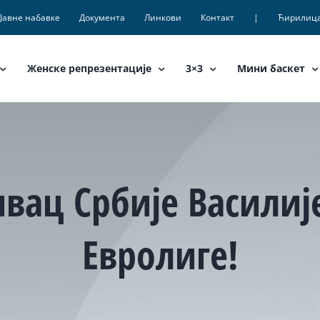
Јавне набавке
Документа
Линкови
Контакт
|
Ћирилиц
Женске репрезентације
3×3
Мини баскет
ивац Србије Васили
Евролиге!