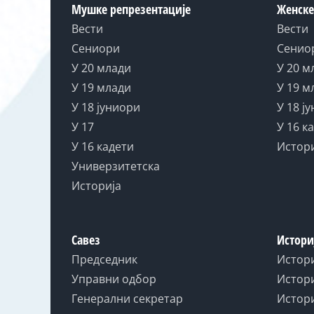
Мушке репрезентације
Женске
Вести
Вести
Сениори
Сенио
У 20 млади
У 20 м
У 19 млади
У 19 м
У 18 јуниори
У 18 ј
У 17
У 16 к
У 16 кадети
Истор
Универзитетска
Историја
Савез
Истори
Председник
Истор
Управни одбор
Истори
Генерални секретар
Истори