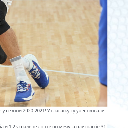
у сезони 2020-2021! У гласању су учествовали
а и 1,2 украдене лопте по мечу, а одиграо је 31