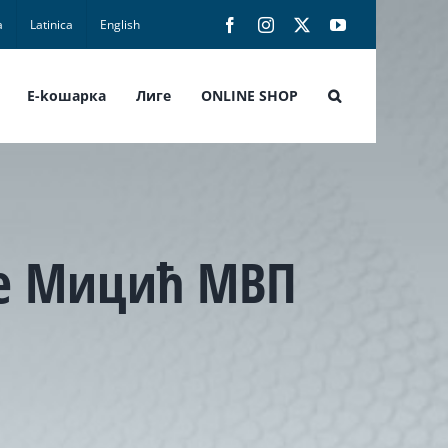
а
Latinica
English
Facebook
Instagram
X
YouTube
E-koшарка
Лиге
ONLINE SHOP
је Мицић МВП