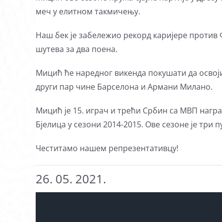
меч у елитном такмичењу.
Наш бек је забележио рекорд каријере против Ф
шутева за два поена.
Мицић ће наредног викенда покушати да освоји
други пар чине Барселона и Армани Милано.
Мицић је 15. играч и трећи Србин са МВП нагр
Бјелица у сезони 2014-2015. Oве сезоне je три 
Честитамо нашем репрезентативцу!
26. 05. 2021.