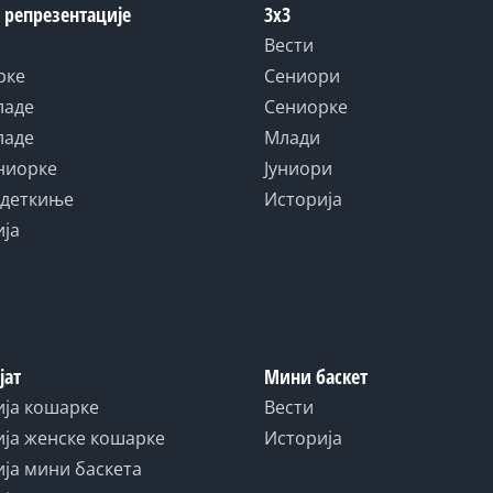
 репрезентације
3x3
Вести
рке
Сениори
ладе
Сениорке
ладе
Млади
униорке
Јуниори
адеткиње
Историја
ија
јат
Мини баскет
ија кошарке
Вести
ја женске кошарке
Историја
ја мини баскета