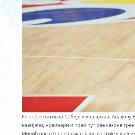
Репрезентативац Србије и кошаркаш Анадолу Еф
навијачи, новинари и први пут ове сезоне тре
Мицић ове сезоне пружа сјајне партије у дресу Е