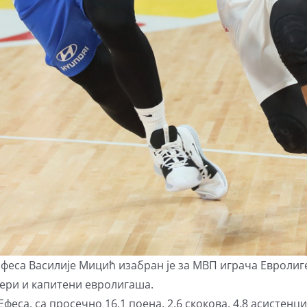
еса Василије Мицић изабран је за МВП играча Евролиге 
нери и капитени евролигаша.
феса, са просечно 16,1 поена, 2,6 скокова, 4,8 асистенциј