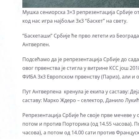
Мушка сениорска 3×3 репрезентација Србије отпу
код нас игра најбољи 3х3 “баскет” на свету.
“Баскеташи” Србије ће прво летети из Београда
Антверпен.
Подсећамо да је репрезентација Србије до сад
овог првенства је стигла у витрине КСС још 2
ФИБА 3х3 Европском првенству (Париз), али и 
Пут Антверпена кренула је екипа у саставу: Де
саставу: Марко Ждеро – селектор, Данило Лукић
Репрезентација Србије ће своје прве мечеве у ок
потом и против Порторика (од 14.55 часова). По
часова), а потом од 14.00 сати против Француск