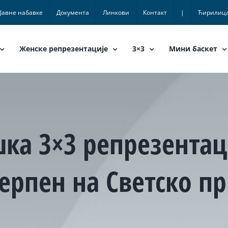
Јавне набавке
Документа
Линкови
Контакт
|
Ћирилиц
Женске репрезентације
3×3
Мини баскет
ка 3×3 репрезентац
ерпен на Светско п