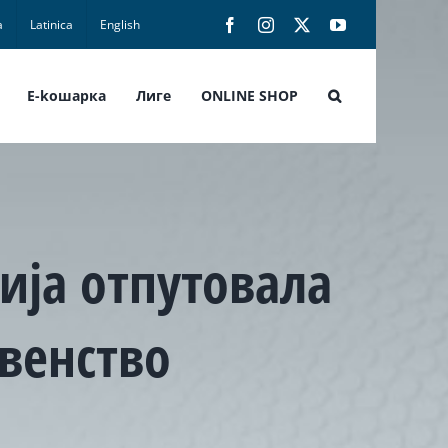
а
Latinica
English
Facebook
Instagram
X
YouTube
E-koшарка
Лиге
ONLINE SHOP
ија отпутовала
рвенство