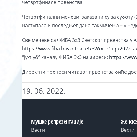
четвртфинале првенства.
Четвртфинални мечеви заказани су за суботу (25
наступала и последњег дана такмичења – у недељ
Све мечеве са ФИБА 3х3 Светског првенства у 
https://www.fiba.basketball/3x3WorldCup/2022
, 
“ју-тјуб” каналу ФИБА 3х3 на адреси:
https://ww
Директни преноси читавог првенства биће дост
19. 06. 2022.
Мушке репрезентације
Женске
Вести
Вести