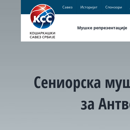
Skip
Савез
Историјат
Спонзори
to
content
Мушке репрезентације
Сениорска муш
за Антв