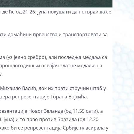
где ће од 21-26. јуна покушати да потврди да се
екати домаћини првенства и транспортовати за
а (уз једно сребро), али последња медаља са
је прошлогодишњи освајач златне медаље на
у.
 Михаило Васић, док их прати стручни штаб у
аџера репрезентације Горана Војкића.
езентације Новог Зеланда (од 11.55 сати), а
 јуна) и то прво против Бразила (од 12.20
 како би се репрезентација Србије пласирала у