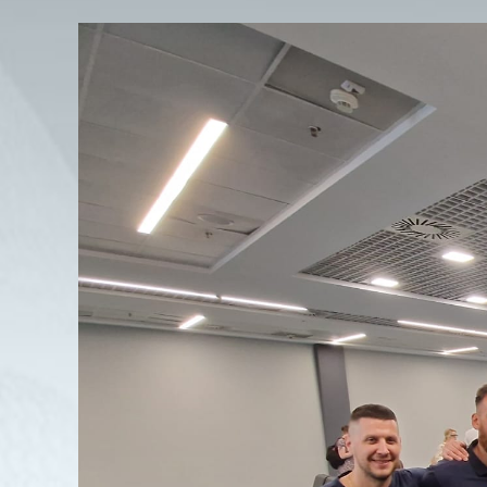
View
Larger
Image