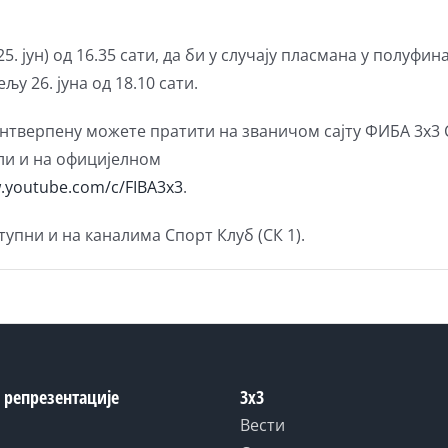
. јун) од 16.35 сати, да би у случају пласмана у полуфи
у 26. jуна од 18.10 сати.
Антверпену можете пратити на званичом сајту ФИБА 3х3 
али и на официјелном
w.youtube.com/c/FIBA3x3
.
упни и на каналима Спорт Клуб (СК 1).
 репрезентације
3x3
Вести