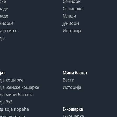
рке
Сениори
ладе
Сениорке
ладе
Млади
униорке
Јуниори
адеткиње
Историја
ија
јат
Мини баскет
ија кошарке
Вести
ја женске кошарке
Историја
ја мини баскета
ја 3x3
Е-кошарка
дивоја Кораћа
Е-кошарка
ске легенде