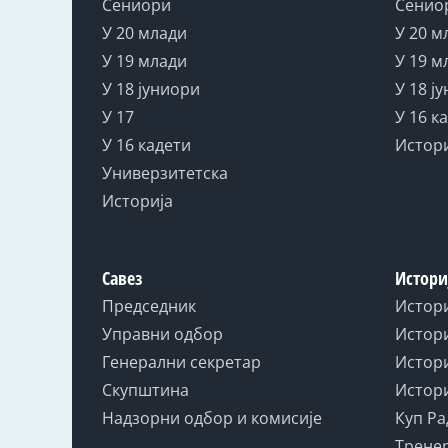
Сениори
Сенио
У 20 млади
У 20 м
У 19 млади
У 19 м
У 18 јуниори
У 18 ј
У 17
У 16 к
У 16 кадети
Истор
Универзитетска
Историја
Савез
Истори
Председник
Истор
Управни одбор
Истори
Генерални секретар
Истори
Скупштина
Истори
Надзорни одбор и комисије
Куп Ра
Тренер