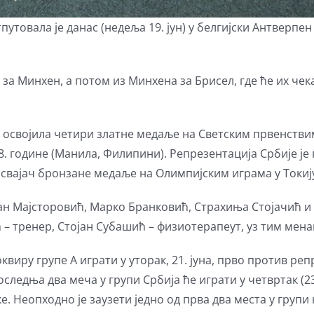
товала је данас (недеља 19. јун) у белгијски Антверпен 
 за Минхен, а потом из Минхена за Брисел, где ће их ч
а освојила четири златне медаље на Светским првенствим
018. године (Манила, Филипини). Репрезентација Србије 
освајач бронзане медаље на Олимпијским играма у Токиј
јан Мајсторовић, Марко Бранковић, Страхиња Стојачић и
 – тренер, Стојан Субашић – физиотерапеут, уз тим мен
виру групе А играти у уторак, 21. јуна, прво против репр
следња два меча у групи Србија ће играти у четвртак (23.
е. Неопходно је заузети једно од прва два места у групи