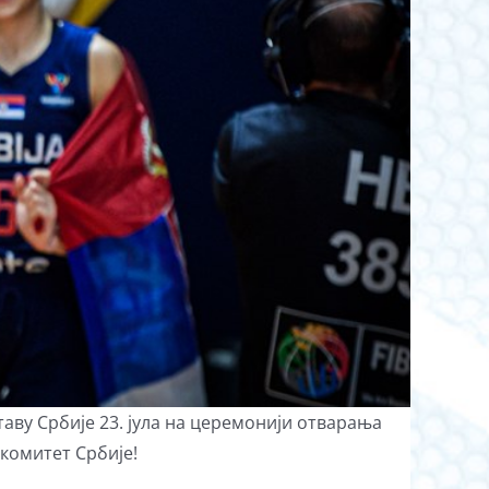
аву Србије 23. јула на церемонији отварања
комитет Србије!