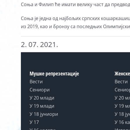
Соња и Филип ће имати велику част да предвод
Соња је једна од најбољих српских кошаркашица
из 2019, као и бронзу са последњих Олимпијских
2. 07. 2021.
Мушке репрезентације
Женске
Вести
Вести
Сениори
Сенио
У 20 млади
У 20 м
У 19 млади
У 19 м
У 18 јуниори
У 18 ј
У 17
У 16 к