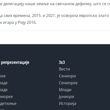
е делегацију наше земље на свечаном дефилеу, што се см
 свих времена, 2015. и 2021. је освојила европско зла
 игара у Рију 2016.
 репрезентације
3x3
Вести
рке
Сениори
ладе
Сениорке
ладе
Млади
униорке
Јуниори
адеткиње
Историја