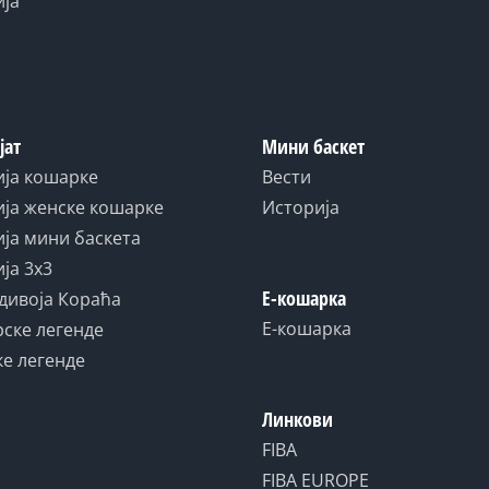
ија
јат
Мини баскет
ија кошарке
Вести
ја женске кошарке
Историја
ја мини баскета
ја 3x3
Е-кошарка
дивоја Кораћа
Е-кошарка
ске легенде
е легенде
Линкови
FIBA
FIBA EUROPE