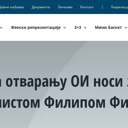
Јавне набавке
Документа
Линкови
Контакт
|
Ћирилиц
Женске репрезентације
3×3
Мини баскет
 отварању ОИ носи 
олистом Филипом Ф