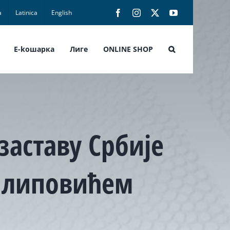
а
Latinica
English
Facebook
Instagram
X
YouTube
E-koшарка
Лиге
ONLINE SHOP
заставу Србије
илиповићем