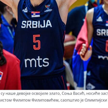
у наше девојке освојиле злато, Соња Васић, носиће заст
полистом Филипом Филиповићем, саопштио је Олимпијски 