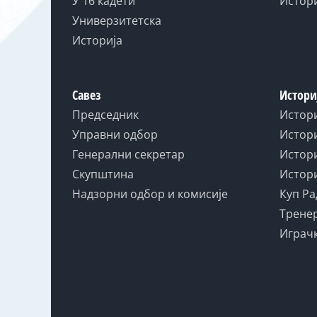
У 16 кадети
Истор
Универзитетска
Историја
Савез
Истори
Председник
Истор
Управни одбор
Истори
Генерални секретар
Истори
Скупштина
Истори
Надзорни одбор и комисије
Куп Ра
Тренер
Играчк