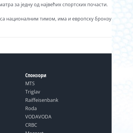
атра за једну од највећих спортских почасти.
то са националним тимом, има и европску бронзу
Спонзори
MTS
Triglav
Raiffeisenbank
Roda
VODAVODA
CRBC