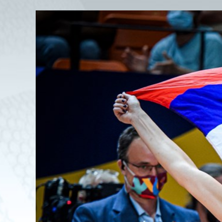
View
Larger
Image