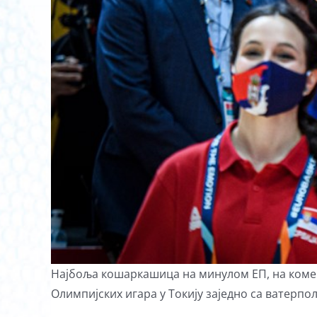
Најбоља кошаркашица на минулом ЕП, на коме с
Олимпијских игара у Токију заједно са ватер