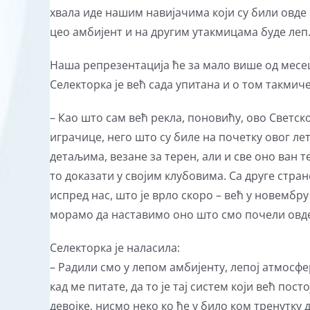
хвала иде нашим навијачима који су били овде 
цео амбијент и на другим утакмицама буде леп.
Наша репрезентација ће за мало више од месец
Селекторка је већ сада упитана и о том такмиче
– Као што сам већ рекла, поновићу, ово Светск
играчице, него што су биле на почетку овог ле
детаљима, везане за терен, али и све оно ван 
то доказати у својим клубовима. Са друге стран
испред нас, што је врло скоро – већ у новембру
морамо да наставимо оно што смо почели овде 
Селекторка је наласила:
– Радили смо у лепом амбијенту, лепој атмосфери
кад ме питате, да то је тај систем који већ по
девојке, нисмо неко ко ће у било ком тренутку