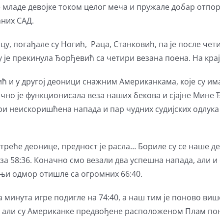
е младе девојке током целог меча и пружале добар отпор
ћних САД.
, погађале су Ногић, Раца, Станковић, па је после чети
ју је прекинула Ђорђевић са четири везана поена. На крај
 и у другој деоници снажним Американкама, које су им
лично је функционисала веза наших бекова и сјајне Мине
три неискоришћена напада и пар чудних судијских одлука
треће деонице, предност је расла… Бориле су се наше де
за 58:36. Коначно смо везали два успешна напада, али и о
дњи одмор отишле са огромних 66:40.
а минута игре подигле на 74:40, а наш тим је поново ви
46), али су Американке предвођене расположеном Плам п