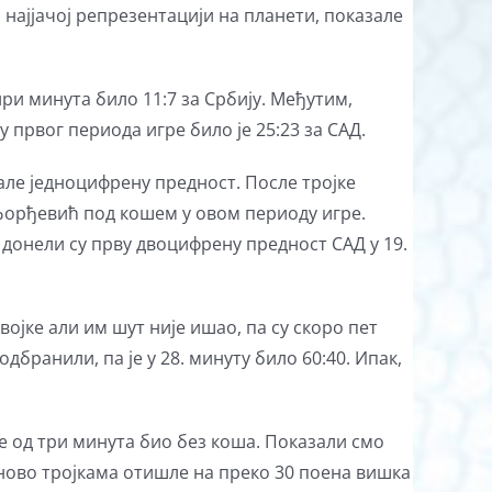
 најјачој репрезентацији на планети, показале
ри минута било 11:7 за Србију. Међутим,
у првог периода игре било је 25:23 за САД.
але једноцифрену предност. После тројке
 Ђорђевић под кошем у овом периоду игре.
 донели су прву двоцифрену предност САД у 19.
војке али им шут није ишао, па су скоро пет
дбранили, па је у 28. минуту било 60:40. Ипак,
ше од три минута био без коша. Показали смо
оново тројкама отишле на преко 30 поена вишка