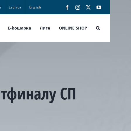
а
Latinica
English
Facebook
Instagram
X
YouTube
E-koшарка
Лиге
ONLINE SHOP
ртфиналу СП