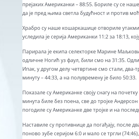
прејаких Американки – 88:55. Бориле су се наш
да је пред њима светла будућност и против мо
Храбро су наше кошаркашице отвориле утакмицу
уследила је серија Американки 11:2 за 18:13, ко
Парирала је екипа селекторке Марине Маљковић
одличне Ногић уз фаул, били смо на 31:35. Од
Ипак, у другом делу четвртине смо стали, два-
минуту – 44:33, а на полувремену је било 50:33.
Показале су Американке своју снагу на почетку 
минута биле без поена, све до тројке Андерсон 
погодиле су Американке две тројке и на после
Наставиле су противнице да погађају, после дв
поново зубе серијом 6:0 и мало се тргли (74: