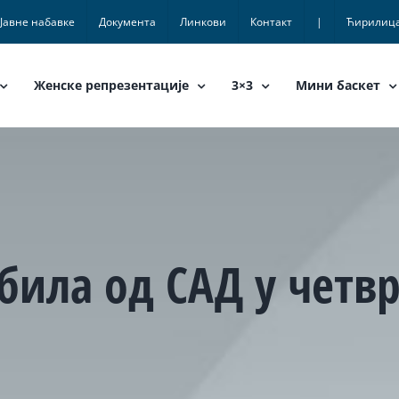
Јавне набавке
Документа
Линкови
Контакт
|
Ћирилиц
Женске репрезентације
3×3
Мини баскет
убила од САД у четв