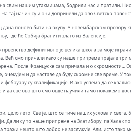
на свим нашим утакмицама, бодрили нас и пратили. Нису
 На тај начин су и они допринели да ово Светско првенс
 дана поново бити на окупу. У новембарском прозору к
њу, где ће Србија бранити злато из Валенсије.
о првенство дефинитивно је велика школа за моје играч
та. Већ смо причали како су наше припреме трајале три м
терена. После Француске сам причала и о скромности… О
е, очекујем и да наставе да буду скромне све време. У 
 и фебруару су квалификације. И ако успемо да се квали
и да све ово што смо овде научили тамо покажемо дост
, цело лето. Све је, што се тиче наших услова и свега, б
стоји. Да ли су то наше припреме на Златибору, па Хала с
 да тражи нешто што добро не заслужује. Али, исто тако 