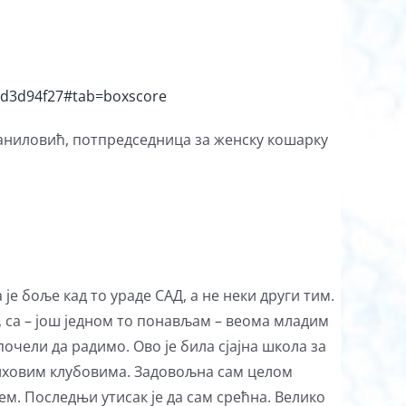
f3d3d94f27#tab=boxscore
Даниловић, потпредседница за женску кошарку
 је боље кад то ураде САД, а не неки други тим.
, са – још једном то понављам – веома младим
очели да радимо. Ово је била сјајна школа за
 њиховим клубовима. Задовољна сам целом
цем. Последњи утисак је да сам срећна. Велико