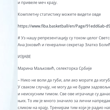
и привеле меч крају.
Комплетну статистику можете видети овде
https://www.fiba.basketball/en/Page/91edd6ab-
# Уз нашу репрезентацију су током целог Свет
Ана Јоковић и генерални секретар Златко Болић
ИЗЈАВЕ
Марина Маљковић, селекторка Србије
– Нико не воли да губи, али ако морате да изгуб
У сваком случају, не могу да не будем задово
и неискусним тимом. Све ове играчице су данас
њих. То им је много значило за лични напреда
сликом на крају. Тренирам тим који је радио на