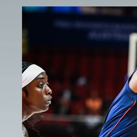
View
Larger
Image