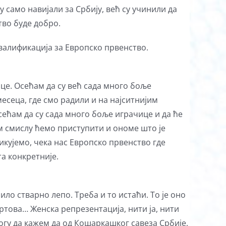
 само навијали за Србију, већ су учинили да
тво буде добро.
валификација за Европско првенство.
ице. Осећам да су већ сада много боље
есеца, где смо радили и на најситнијим
сећам да су сада много боље играчице и да ће
том смислу ћемо приступити и ономе што је
фикујемо, чека нас Европско првенство где
а конкретније.
ило стварно лепо. Треба и то истаћи. То је оно
портова… Женска репрезентација, нити ја, нити
могу да кажем да од Кошаркашког савеза Србије,