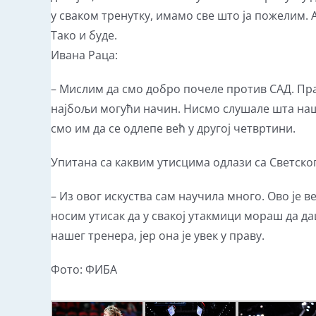
у сваком тренутку, имамо све што ја пожелим. А
Тако и буде.
Ивана Раца:
– Мислим да смо добро почеле против САД. Пр
најбољи могући начин. Нисмо слушале шта наш
смо им да се одлепе већ у другој четвртини.
Упитана са каквим утисцима одлази са Светског
– Из овог искуства сам научила много. Ово је 
носим утисак да у свакој утакмици мораш да да
нашег тренера, јер она је увек у праву.
Фото: ФИБА