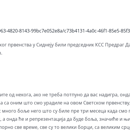
d963-4820-8143-99bc7e052e8a/c73b4131-4a0c-46f1-85e5-85
ског првенства у Сиднеју били председник КСС Предраг 
.
ите од некога, ако не треба потпуно да вас надигра, онда
љна са оним што смо урадиле на овом Светском првенству
 много боље него што су биле пре три месеца када смо п
к, а онда ће и репрезентација да буде боља, значиће и
порно све време, све су то велики борци, са великим ср