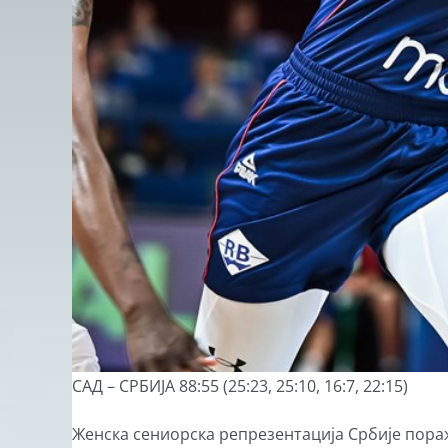
САД – СРБИЈА 88:55 (25:23, 25:10, 16:7, 22:15)
Женска сениорска репрезентација Србије пораж