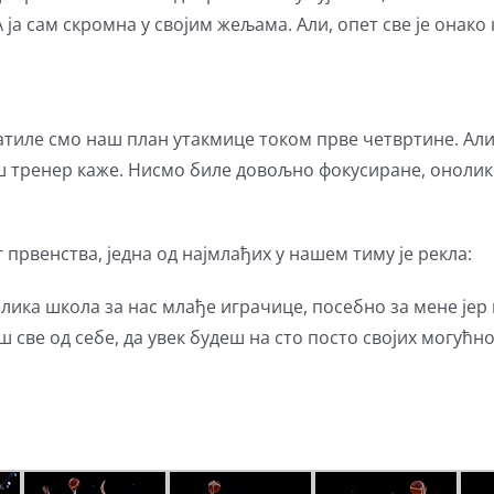
 ја сам скромна у својим жељама. Али, опет све је онако 
атиле смо наш план утакмице током прве четвртине. Али
 тренер каже. Нисмо биле довољно фокусиране, онолико
 првенства, једна од најмлађих у нашем тиму је рекла:
велика школа за нас млађе играчице, посебно за мене је
ш све од себе, да увек будеш на сто посто својих могућн