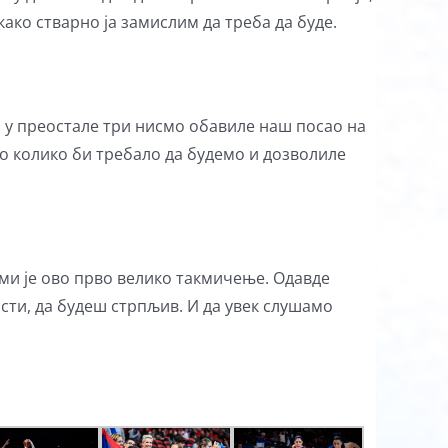
како стварно ја замислим да треба да буде.
 у преостале три нисмо обавиле наш посао на
 колико би требало да будемо и дозволиле
р ми је ово прво велико такмичење. Одавде
ости, да будеш стрпљив. И да увек слушамо