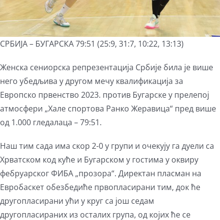
СРБИЈА – БУГАРСКА 79:51 (25:9, 31:7, 10:22, 13:13)
Женска сениорска репрезентација Србије била је више
него убедљива у другом мечу квалификација за
Европско првенство 2023. против Бугарске у прелепој
атмосфери „Хале спортова Ранко Жеравица“ пред више
од 1.000 гледалаца – 79:51.
Наш тим сада има скор 2-0 у групи и очекују га дуели са
Хрватском код куће и Бугарском у гостима у оквиру
фебруарског ФИБА „прозора“. Директан пласман на
Евробаскет обезбедиће првопласирани тим, док ће
другопласирани ући у круг са још седам
другопласираних из осталих група, од којих ће се