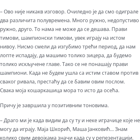
– Ово није никакв изговор. Очиледно је да смо одиграле
два различита полувремена. Много ружно, недопустиво
ружно, друго. То нама не може да се дешава. Прави
тимови, шампионски тимови, увек играју на истом
нивоу. Нисмо смели да изгубимо трећи период, да нам
лопте испадају, да машимо толико зицера, да будемо
толико искључене главе. Тако се не понашају прави
шампиони. Када не будем ушла са истим ставом против
сваког ривала, престаћу да се бавим овим послом.
Свака моја кошаркашица мора то исто да осећа.
Причу је завршила у позитивним тоновима.
– Драго ми је када видим да су ту и неке играчице које не
могу да играју. Маја Шкорић, Маша Јанковић… Знам
колико свим девојкама значи када су у репезентацији.