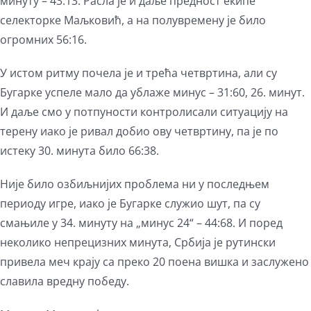
минуту – 43:13. Расла је и даље предност екипе
селекторке Маљковић, а на полувремену је било
огромних 56:16.
У истом ритму почела је и трећа четвртина, али су
Бугарке успеле мало да ублаже минус – 31:60, 26. минут.
И даље смо у потпуности контролисали ситуацију на
терену иако је ривал добио ову четвртину, па је по
истеку 30. минута било 66:38.
Није било озбиљнијих проблема ни у последњем
периоду игре, иако је Бугарке служио шут, па су
смањиле у 34. минуту на „минус 24“ – 44:68. И поред
неколико непрецизних минута, Србија је рутински
привела меч крају са преко 20 поена вишка и заслужено
славила вредну победу.