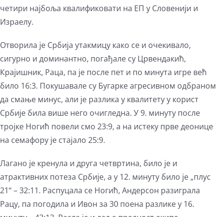
четири најбоља квалификовати на ЕП у Словенији и
Израелу.
Отворила је Србија утакмицу како се и очекивало,
сигурно и доминантно, погађале су Црвендакић,
Крајишник, Раца, па је после пет и по минута игре већ
било 16:3. Покушавале су Бугарке агресивном одбраном
да смање минус, али је разлика у квалитету у корист
Србије била више него очигледна. У 9. минуту после
тројке Ногић повели смо 23:9, а на истеку прве деонице
на семафору је стајало 25:9.
Лагано је кренула и друга четвртина, било је и
атрактивних потеза Србије, а у 12. минуту било је „плус
21“ – 32:11. Распуцала се Ногић, Андерсон разиграла
Рацу, па погодила и Ивон за 30 поена разлике у 16.