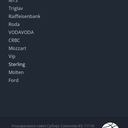
MTS
Triglav
Raiffeisenbank
Roda
VODAVODA
CRBC
Mozzart
Vip
Sterling
Molten
Ford
Кошаркашки савез Србије, Сазонова 83, 11118