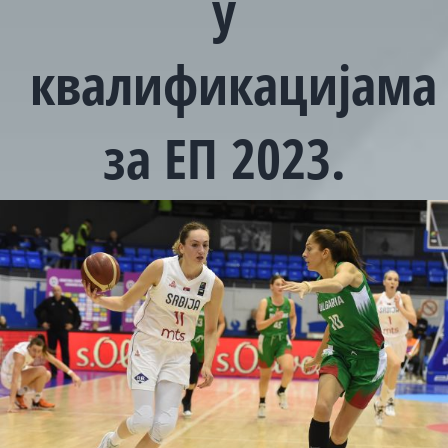
у
квалификацијама
за ЕП 2023.
View
Larger
Image