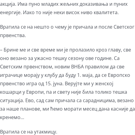
акција. Има пуно младих жељних доказивања и пуних
енергије. Иако то није неки висок ниво квалитета.
Вратила се на нешто о чему је причала и после Светског
првенства.
– Брине ме и све време ми је пролазило кроз главу, све
оно везано за ужасно тешку сезону ове године. Са
Светским првенством, новим ВНБА правилом да све
играчице морају у клубу да буду 1. маја, да се Европско
првенство игра од 15. јуна. Верујте ми у женској
кошарци у Европи, па и свету није била толико тешка
ситуација. Ево, сад сам причала са сарадницима, везано
за наше планове, ми ћемо морати месец дана касније да
кренемо…
Вратила се на утакмицу.