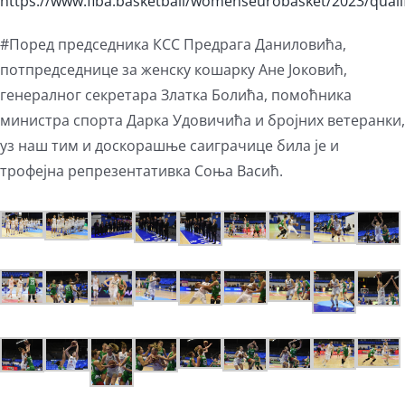
https://www.fiba.basketball/womenseurobasket/2023/quali
#Поред председника КСС Предрага Даниловића,
потпредседнице за женску кошарку Ане Јоковић,
генералног секретара Златка Болића, помоћника
министра спорта Дарка Удовичића и бројних ветеранки,
уз наш тим и доскорашње саиграчице била је и
трофејна репрезентативка Соња Васић.