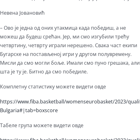
Невена Јовановић
– Ово је једна од оних утакмица када победиш, а не
можеш да будеш срећан. Јер, ми смо изгубили трећу
четвртину, четврту играли нерешено. Свака част екипи
Бугарске на постављеној игри у другом полувремену.
Мисли да смо могли боље. Имали смо пуно грешака, али
шта је ту је. Битно да смо победиле.
Комплетну статистику можете видети овде
https://www.fiba.basketball/womenseurobasket/2023/quali
Bulgaria#|tab=boxscore
Табеле група можете видети овде