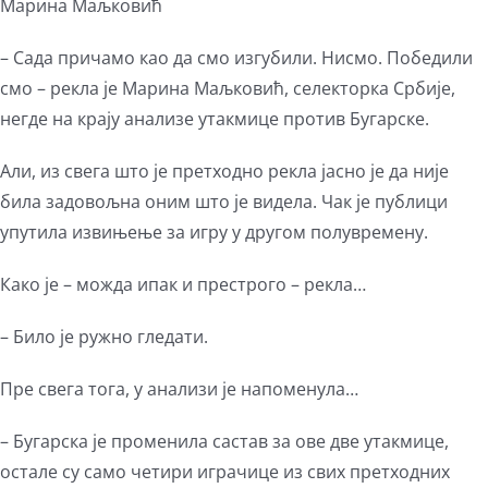
Марина Маљковић
– Сада причамо као да смо изгубили. Нисмо. Победили
смо – рекла је Марина Маљковић, селекторка Србије,
негде на крају анализе утакмице против Бугарске.
Али, из свега што је претходно рекла јасно је да није
била задовољна оним што је видела. Чак је публици
упутила извињење за игру у другом полувремену.
Како је – можда ипак и престрого – рекла…
– Било је ружно гледати.
Пре свега тога, у анализи је напоменула…
– Бугарска је променила састав за ове две утакмице,
остале су само четири играчице из свих претходних