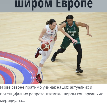
широм Европе
View
Larger
Image
И ове сезоне пратимо учинак наших актуелних и
потенцијалних репрезентативки широм кошаркашких
меридијана…