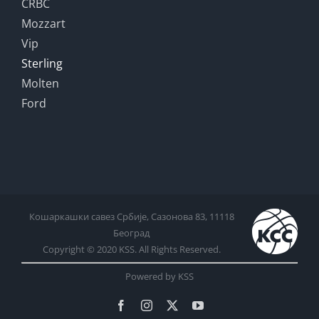
CRBC
Mozzart
Vip
Sterling
Molten
Ford
Кошаркашки савез Србије, Сазонова 83, 11118
Београд
Copyright © 2020 KSS. All Rights Reserved.
Powered by KSS
Facebook
Instagram
X
YouTube