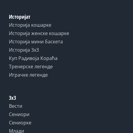
Историјат
Историја кошарке
Историја женске кошарке
Историја мини баскета
Историја 3x3
Куп Радивоја Кораћа
Тренерске легенде
Играчке легенде
3x3
Вести
Сениори
Сениорке
Млади