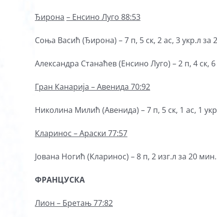
Ђирона
–
Енсино
Луго
88:53
Соња Васић (Ђирона) – 7 п, 5 ск, 2 ас, 3 укр.л за 
Александра Станаћев (Енсино Луго) – 2 п, 4 ск, 6 а
Гран Канарија – Авенида 70:92
Николина Милић (Авенида) – 7 п, 5 ск, 1 ас, 1 укр.
Кларинос – Араски 77:57
Јована Ногић (Кларинос) – 8 п, 2 изг.л за 20 мин.
ФРАНЦУСКА
Лион – Бретањ 77:82