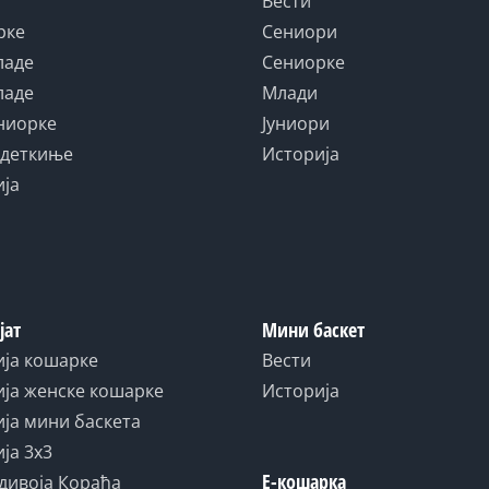
Вести
рке
Сениори
ладе
Сениорке
ладе
Млади
униорке
Јуниори
адеткиње
Историја
ија
јат
Мини баскет
ија кошарке
Вести
ја женске кошарке
Историја
ја мини баскета
ја 3x3
Е-кошарка
дивоја Кораћа