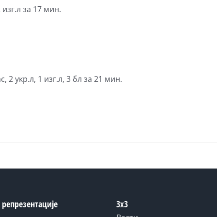
 изг.л за 17 мин.
 2 укр.л, 1 изг.л, 3 бл за 21 мин.
 репрезентације
3x3