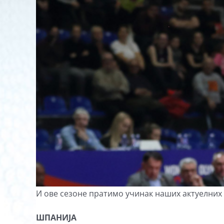
И ове сезоне пратимо учинак наших актуелни
ШПАНИЈА