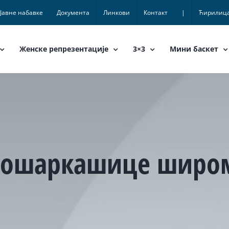
Јавне набавке
Документа
Линкови
Контакт
|
Ћирилиц
Женске репрезентације
3×3
Мини баскет
кошаркашице широ