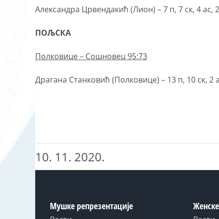
Александра Црвендакић (Лион) – 7 п, 7 ск, 4 ас, 2
ПОЉСКА
Полковице – Сошновец 95:73
Драгана Станковић (Полковице) – 13 п, 10 ск, 2 ас,
10. 11. 2020.
Мушке репрезентације
Женске