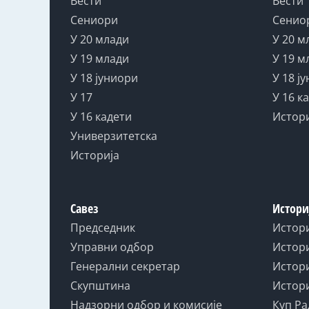
Вести
Вести
Сениори
Сенио
У 20 млади
У 20 м
У 19 млади
У 19 м
У 18 јуниори
У 18 ј
У 17
У 16 к
У 16 кадети
Истор
Универзитетска
Историја
Савез
Истори
Председник
Истор
Управни одбор
Истори
Генерални секретар
Истори
Скупштина
Истори
Надзорни одбор и комисије
Куп Ра