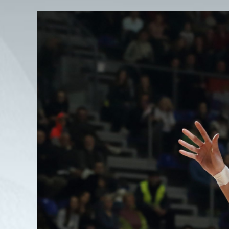
View
Larger
Image