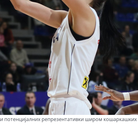
х и потенцијалних репрезентативки широм кошаркашких