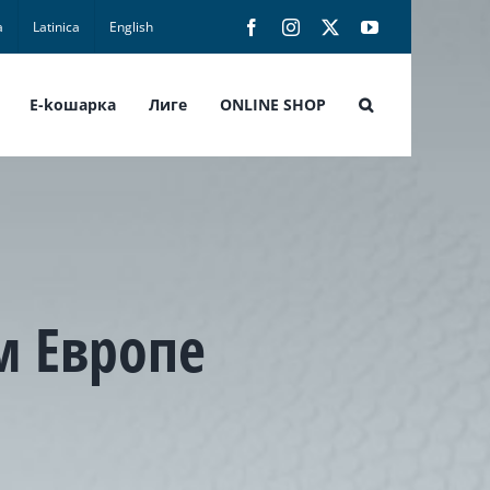
а
Latinica
English
Facebook
Instagram
X
YouTube
E-koшарка
Лиге
ONLINE SHOP
м Европе