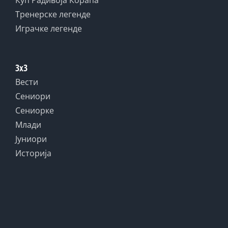
Куп Радивоја Кораћа
Тренерске легенде
Играчке легенде
3x3
Вести
Сениори
Сениорке
Млади
Јуниори
Историја