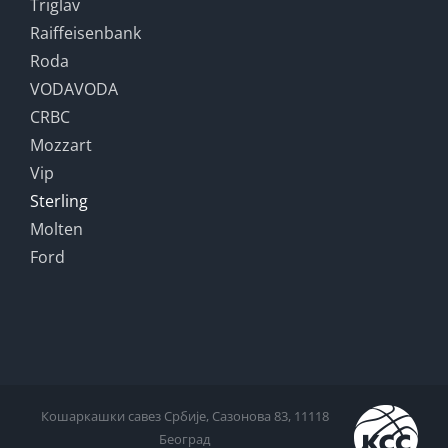
Triglav
Raiffeisenbank
Roda
VODAVODA
CRBC
Mozzart
Vip
Sterling
Molten
Ford
Кошаркашки савез Србије, Сазонова 83, 11118
Београд