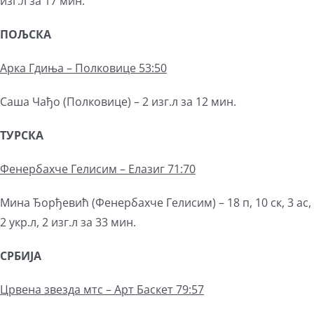
изг.л за 17 мин.
ПОЉСКА
Арка Гдиња – Полковице 53:50
Саша Чађо (Полковице) – 2 изг.л за 12 мин.
ТУРСКА
Фенербахче Гелисим – Елазиг 71:70
Мина Ђорђевић (Фенербахче Гелисим) – 18 п, 10 ск, 3 ас,
2 укр.л, 2 изг.л за 33 мин.
СРБИЈА
Црвена звезда мтс – Арт Баскет 79:57