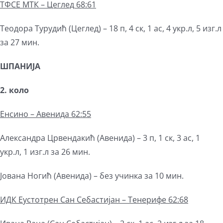
ТФСЕ МТК – Цеглед 68:61
Теодора Турудић (Цеглед) – 18 п, 4 ск, 1 ас, 4 укр.л, 5 изг.л
за 27 мин.
ШПАНИЈА
2.
коло
Енсино – Авенида 62:55
Александра Црвендакић (Авенида) – 3 п, 1 ск, 3 ас, 1
укр.л, 1 изг.л за 26 мин.
Јована Ногић (Авенида) – без учинка за 10 мин.
ИДК Еустотрен Сан Себастијан – Тенерифе 62:68