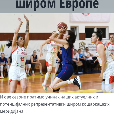
широм Европе
View
Larger
Image
И ове сезоне пратимо учинак наших актуелних и
потенцијалних репрезентативки широм кошаркашких
меридијана…