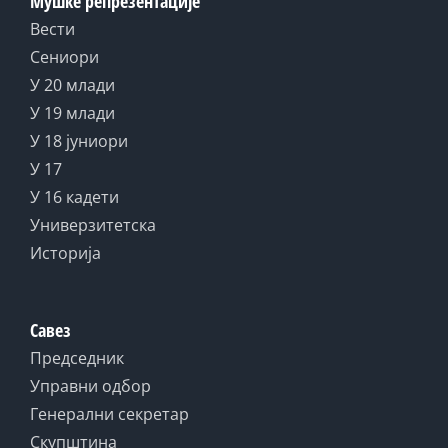
Мушке репрезентације
Вести
Сениори
У 20 млади
У 19 млади
У 18 јуниори
У 17
У 16 кадети
Универзитетска
Историја
Савез
Председник
Управни одбор
Генерални секретар
Скупштина