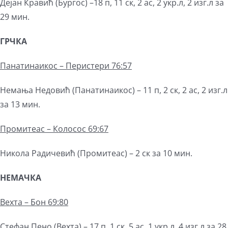
Дејан Кравић (Бургос) –18 п, 11 ск, 2 ас, 2 укр.л, 2 изг.л за
29 мин.
ГРЧКА
Панатинаикос – Перистери 76:57
Немања Недовић (Панатинаикос) – 11 п, 2 ск, 2 ас, 2 изг.л
за 13 мин.
Промитеас – Колосос 69:67
Никола Радичевић (Промитеас) – 2 ск за 10 мин.
НЕМАЧКА
Вехта – Бон 69:80
Стефан Пено (Вехта) – 17 п, 1 ск, 5 ас, 1 укр.л, 4 изг.л за 28