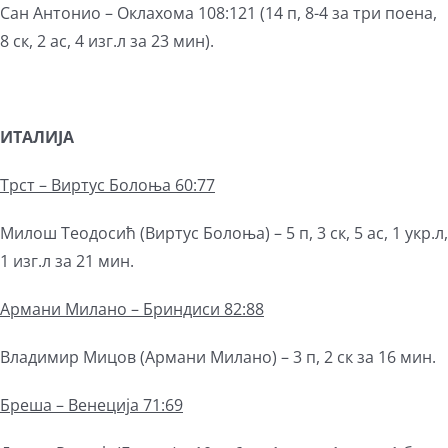
Сан Антонио – Оклахома 108:121 (14 п, 8-4 за три поена,
8 ск, 2 ас, 4 изг.л за 23 мин).
ИТАЛИЈА
Трст – Виртус Болоња 60:77
Милош Теодосић (Виртус Болоња) – 5 п, 3 ск, 5 ас, 1 укр.л,
1 изг.л за 21 мин.
Армани Милано – Бриндиси 82:88
Владимир Мицов (Армани Милано) – 3 п, 2 ск за 16 мин.
Бреша – Венеција 71:69